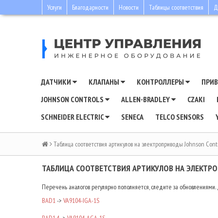
Услуги
Благодарности
Новости
Таблицы соответствия
Д
ДАТЧИКИ
КЛАПАНЫ
КОНТРОЛЛЕРЫ
ПРИ
JOHNSON CONTROLS
ALLEN-BRADLEY
CZAKI
SCHNEIDER ELECTRIC
SENECA
TELCO SENSORS
Таблица соответствия артикулов на электроприводы Johnson Contr
ТАБЛИЦА СООТВЕТСТВИЯ АРТИКУЛОВ НА ЭЛЕКТРО
Перечень аналогов регулярно пополняется, следите за обновлениями. Д
BAD1
->
VA9104-IGA-1S