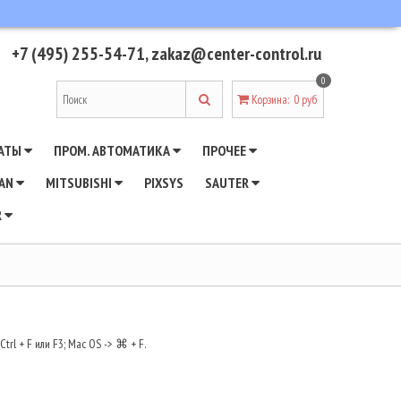
+7 (495) 255-54-71
,
zakaz@center-control.ru
0
Корзина
:
0 руб
АТЫ
ПРОМ. АВТОМАТИКА
ПРОЧЕЕ
WAN
MITSUBISHI
PIXSYS
SAUTER
R
rl + F или F3; Mac OS -> ⌘ + F.