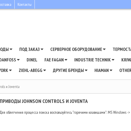
оставка
Контакты
ВОДЫ
ПОД ЗАКАЗ
СЕРВЕРНОЕ ОБОРУДОВАНИЕ
ТЕРМОСТ
DANFOSS
DINEL
FAE FAGAN
INDUSTRIE TECHNIK
KRI
YORK
ZIEHL-ABEGG
ДРУГИЕ БРЕНДЫ
HIAMAN
OTHE
ols и Joventa
ПРИВОДЫ JOHNSON CONTROLS И JOVENTA
ля облегчения процесса поиска воспользуйтесь "горячими клавишами": MS Windows -> Ct