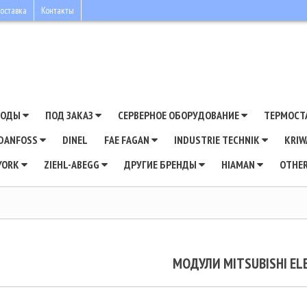
оставка
Контакты
ВОДЫ
ПОД ЗАКАЗ
СЕРВЕРНОЕ ОБОРУДОВАНИЕ
ТЕРМОСТ
DANFOSS
DINEL
FAE FAGAN
INDUSTRIE TECHNIK
KRI
YORK
ZIEHL-ABEGG
ДРУГИЕ БРЕНДЫ
HIAMAN
OTHE
МОДУЛИ MITSUBISHI EL