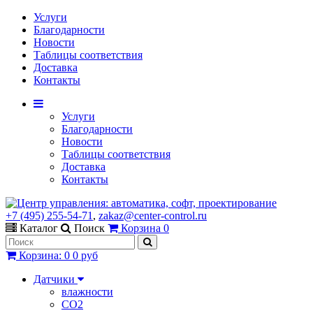
Услуги
Благодарности
Новости
Таблицы соответствия
Доставка
Контакты
Услуги
Благодарности
Новости
Таблицы соответствия
Доставка
Контакты
+7 (495) 255-54-71
,
zakaz@center-control.ru
Каталог
Поиск
Корзина
0
Корзина
:
0
0 руб
Датчики
влажности
CO2