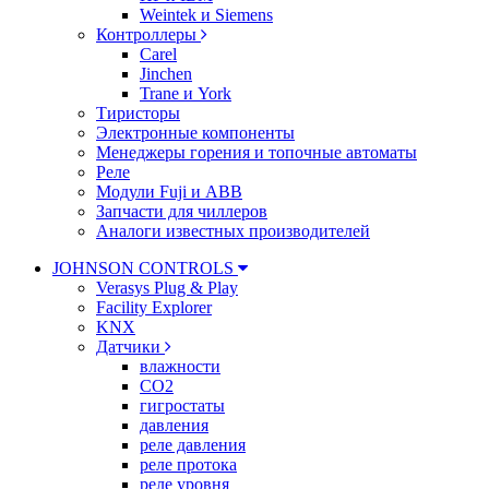
Weintek и Siemens
Контроллеры
Carel
Jinchen
Trane и York
Тиристоры
Электронные компоненты
Менеджеры горения и топочные автоматы
Реле
Модули Fuji и ABB
Запчасти для чиллеров
Аналоги известных производителей
JOHNSON CONTROLS
Verasys Plug & Play
Facility Explorer
KNX
Датчики
влажности
CO2
гигростаты
давления
реле давления
реле протока
реле уровня