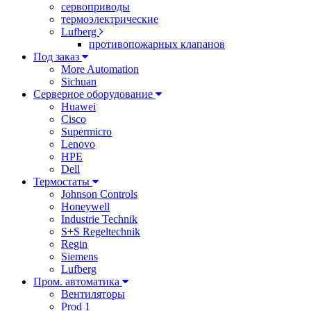
сервоприводы
термоэлектрические
Lufberg
противопожарных клапанов
Под заказ
More Automation
Sichuan
Серверное оборудование
Huawei
Cisco
Supermicro
Lenovo
HPE
Dell
Термостаты
Johnson Controls
Honeywell
Industrie Technik
S+S Regeltechnik
Regin
Siemens
Lufberg
Пром. автоматика
Вентиляторы
Prod 1