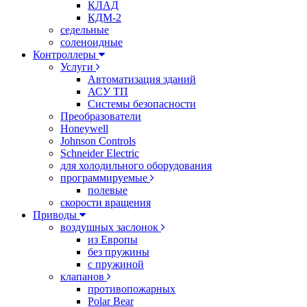
КЛАД
КДМ-2
седельные
соленоидные
Контроллеры
Услуги
Автоматизация зданий
АСУ ТП
Системы безопасности
Преобразователи
Honeywell
Johnson Controls
Schneider Electric
для холодильного оборудования
программируемые
полевые
скорости вращения
Приводы
воздушных заслонок
из Европы
без пружины
с пружиной
клапанов
противопожарных
Polar Bear