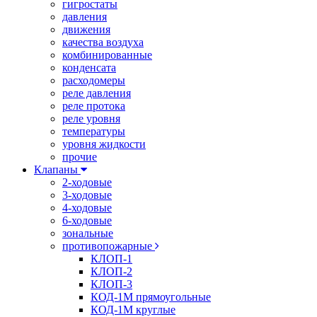
гигростаты
давления
движения
качества воздуха
комбинированные
конденсата
расходомеры
реле давления
реле протока
реле уровня
температуры
уровня жидкости
прочие
Клапаны
2-ходовые
3-ходовые
4-ходовые
6-ходовые
зональные
противопожарные
КЛОП-1
КЛОП-2
КЛОП-3
КОД-1М прямоугольные
КОД-1М круглые