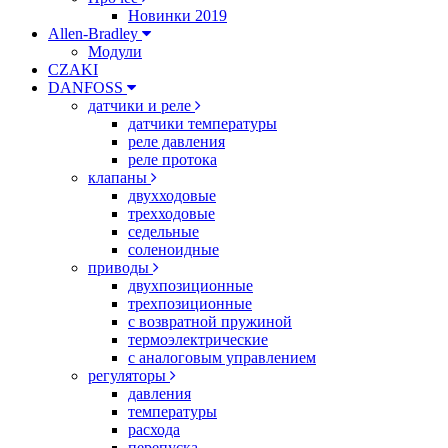
Новинки 2019
Allen-Bradley
Модули
CZAKI
DANFOSS
датчики и реле
датчики температуры
реле давления
реле протока
клапаны
двухходовые
трехходовые
седельные
соленоидные
приводы
двухпозиционные
трехпозиционные
с возвратной пружиной
термоэлектрические
с аналоговым управлением
регуляторы
давления
температуры
расхода
перепуска