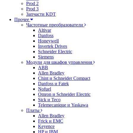
Prod 2
Prod 3
Запчасти KDT
Прочее
Частотные преобразователи
Altivar
Danfoss
Honeywell
Invertek Drives
Schneider Electric
Siemens
Модули для шкафов управления
ABB
Allen Bradley
Chint и Schneider Compact
Danfoss и Fatek
Nofuel
Omron и Schneider Electric
Sick и Teco
Telemecanique и Yaskawa
Платы
Allen Bradley
Frick и EMC
Keyence
HP и IBM