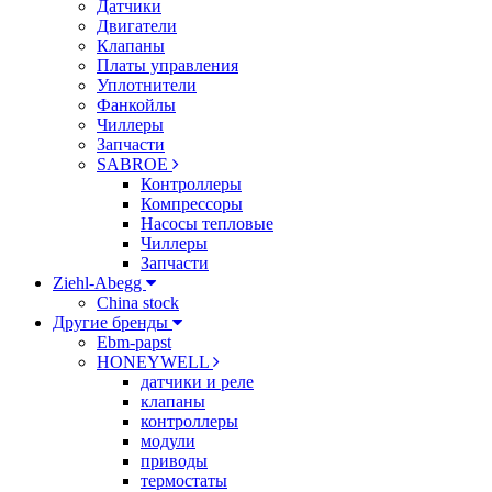
Датчики
Двигатели
Клапаны
Платы управления
Уплотнители
Фанкойлы
Чиллеры
Запчасти
SABROE
Контроллеры
Компрессоры
Насосы тепловые
Чиллеры
Запчасти
Ziehl-Abegg
China stock
Другие бренды
Ebm-papst
HONEYWELL
датчики и реле
клапаны
контроллеры
модули
приводы
термостаты