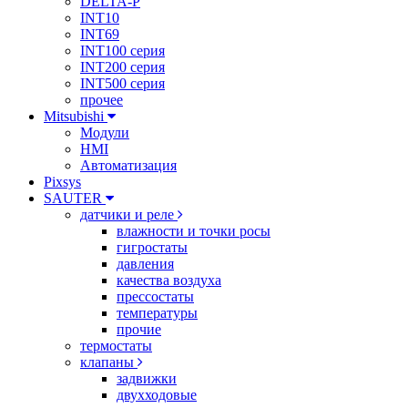
DELTA-P
INT10
INT69
INT100 серия
INT200 серия
INT500 серия
прочее
Mitsubishi
Модули
HMI
Автоматизация
Pixsys
SAUTER
датчики и реле
влажности и точки росы
гигростаты
давления
качества воздуха
прессостаты
температуры
прочие
термостаты
клапаны
задвижки
двухходовые