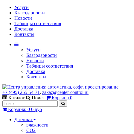
Услуги
Благодарности
Новости
Таблицы соответствия
Доставка
Контакты
Услуги
Благодарности
Новости
Таблицы соответствия
Доставка
Контакты
+7 (495) 255-54-71
,
zakaz@center-control.ru
Каталог
Поиск
Корзина
0
Корзина
:
0
0 руб
Датчики
влажности
CO2