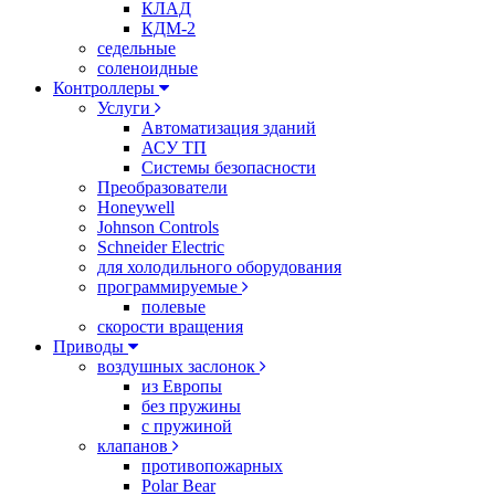
КЛАД
КДМ-2
седельные
соленоидные
Контроллеры
Услуги
Автоматизация зданий
АСУ ТП
Системы безопасности
Преобразователи
Honeywell
Johnson Controls
Schneider Electric
для холодильного оборудования
программируемые
полевые
скорости вращения
Приводы
воздушных заслонок
из Европы
без пружины
с пружиной
клапанов
противопожарных
Polar Bear