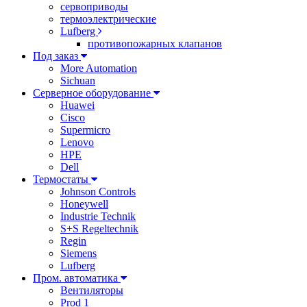
сервоприводы
термоэлектрические
Lufberg
противопожарных клапанов
Под заказ
More Automation
Sichuan
Серверное оборудование
Huawei
Cisco
Supermicro
Lenovo
HPE
Dell
Термостаты
Johnson Controls
Honeywell
Industrie Technik
S+S Regeltechnik
Regin
Siemens
Lufberg
Пром. автоматика
Вентиляторы
Prod 1