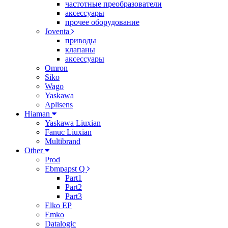
частотные преобразователи
аксессуары
прочее оборудование
Joventa
приводы
клапаны
аксессуары
Omron
Siko
Wago
Yaskawa
Aplisens
Hiaman
Yaskawa Liuxian
Fanuc Liuxian
Multibrand
Other
Prod
Ebmpapst Q
Part1
Part2
Part3
Elko EP
Emko
Datalogic