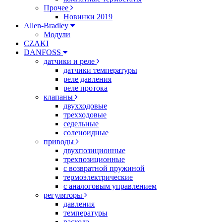
Прочее
Новинки 2019
Allen-Bradley
Модули
CZAKI
DANFOSS
датчики и реле
датчики температуры
реле давления
реле протока
клапаны
двухходовые
трехходовые
седельные
соленоидные
приводы
двухпозиционные
трехпозиционные
с возвратной пружиной
термоэлектрические
с аналоговым управлением
регуляторы
давления
температуры
расхода