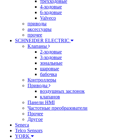
трехходовые
4-ходовые
6-ходовые
Valveco
приводы
аксессуары
прочее
SCHNEIDER ELECTRIC
Клапаны
2-ходовые
3-ходовые
зональные
шаровые
бабочка
Контроллеры
Приводы
воздушных заслонок
клапанов
Панели HMI
Частотные преобразователи
Прочее
Другое
Seneca
Telco Sensors
YORK