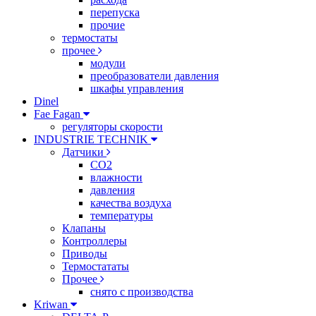
перепуска
прочие
термостаты
прочее
модули
преобразователи давления
шкафы управления
Dinel
Fae Fagan
регуляторы скорости
INDUSTRIE TECHNIK
Датчики
CO2
влажности
давления
качества воздуха
температуры
Клапаны
Контроллеры
Приводы
Термостататы
Прочее
снято с производства
Kriwan