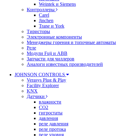
Weintek и Siemens
Контроллеры
Carel
Jinchen
Trane и York
Тиристоры
Электронные компоненты
Менеджеры горения и топочные автоматы
Реле
Модули Fuji и ABB
Запчасти для чиллеров
Аналоги известных производителей
JOHNSON CONTROLS
Verasys Plug & Play
Facility Explorer
KNX
Датчики
влажности
CO2
гигростаты
давления
реле давления
реле протока
реле уровня