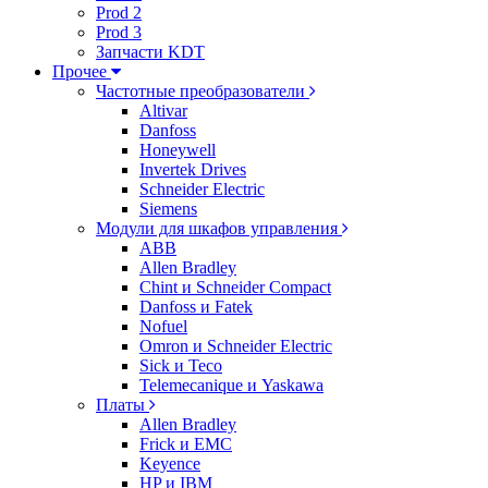
Prod 2
Prod 3
Запчасти KDT
Прочее
Частотные преобразователи
Altivar
Danfoss
Honeywell
Invertek Drives
Schneider Electric
Siemens
Модули для шкафов управления
ABB
Allen Bradley
Chint и Schneider Compact
Danfoss и Fatek
Nofuel
Omron и Schneider Electric
Sick и Teco
Telemecanique и Yaskawa
Платы
Allen Bradley
Frick и EMC
Keyence
HP и IBM