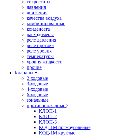
гигростаты
давления
движения
качества воздуха
комбинированные
конденсата
расходомеры
реле давления
реле протока
реле уровня
температуры
уровня жидкости
прочие
Клапаны
2-ходовые
3-ходовые
4-ходовые
6-ходовые
зональные
противопожарные
КЛОП-1
КЛОП-2
КЛОП-3
КОД-1М прямоугольные
КОД-1М круглые