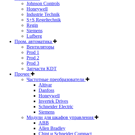
Johnson Controls
Honeywell
Industrie Technik
S+S Regeltechnik
Regin
Siemens
Lufberg
Пром. автоматика
Вентиляторы
Prod 1
Prod 2
Prod 3
Запчасти KDT
Прочее
Частотные преобразователи
Altivar
Danfoss
Honeywell
Invertek Drives
Schneider Electric
Siemens
Модули для шкафов управления
ABB
Allen Bradley
Chint и Schneider Compact