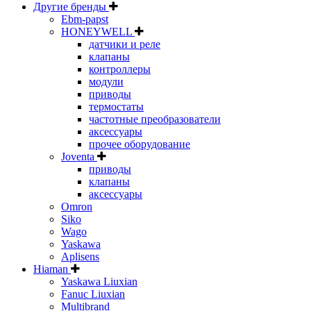
Другие бренды
Ebm-papst
HONEYWELL
датчики и реле
клапаны
контроллеры
модули
приводы
термостаты
частотные преобразователи
аксессуары
прочее оборудование
Joventa
приводы
клапаны
аксессуары
Omron
Siko
Wago
Yaskawa
Aplisens
Hiaman
Yaskawa Liuxian
Fanuc Liuxian
Multibrand