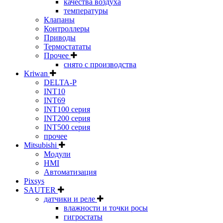
качества воздуха
температуры
Клапаны
Контроллеры
Приводы
Термостататы
Прочее
снято с производства
Kriwan
DELTA-P
INT10
INT69
INT100 серия
INT200 серия
INT500 серия
прочее
Mitsubishi
Модули
HMI
Автоматизация
Pixsys
SAUTER
датчики и реле
влажности и точки росы
гигростаты