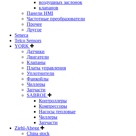
воздушных заслонок
клапанов
Панели HMI
Частотные преобразователи
Прочее
Другое
Seneca
Telco Sensors
YORK
Датчики
Двигатели
Клапаны
Платы управления
Уплотнители
Фанкойлы
Чиллеры
Запчасти
SABROE
Контроллеры
Компрессоры
Насосы тепловые
Чиллеры
Запчасти
Ziehl-Abegg
China stock