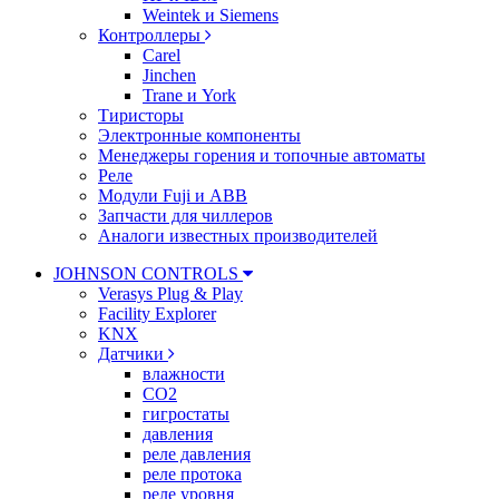
Weintek и Siemens
Контроллеры
Carel
Jinchen
Trane и York
Тиристоры
Электронные компоненты
Менеджеры горения и топочные автоматы
Реле
Модули Fuji и ABB
Запчасти для чиллеров
Аналоги известных производителей
JOHNSON CONTROLS
Verasys Plug & Play
Facility Explorer
KNX
Датчики
влажности
CO2
гигростаты
давления
реле давления
реле протока
реле уровня