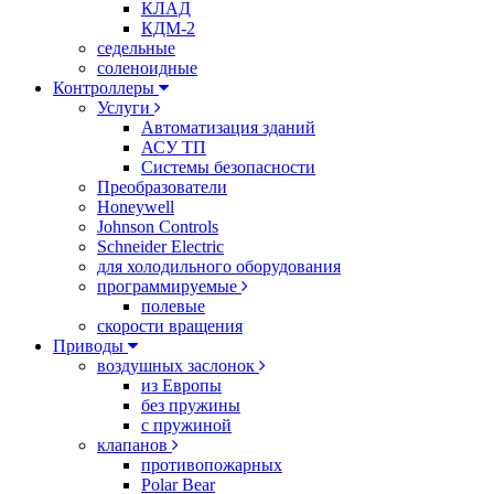
КЛАД
КДМ-2
седельные
соленоидные
Контроллеры
Услуги
Автоматизация зданий
АСУ ТП
Системы безопасности
Преобразователи
Honeywell
Johnson Controls
Schneider Electric
для холодильного оборудования
программируемые
полевые
скорости вращения
Приводы
воздушных заслонок
из Европы
без пружины
с пружиной
клапанов
противопожарных
Polar Bear