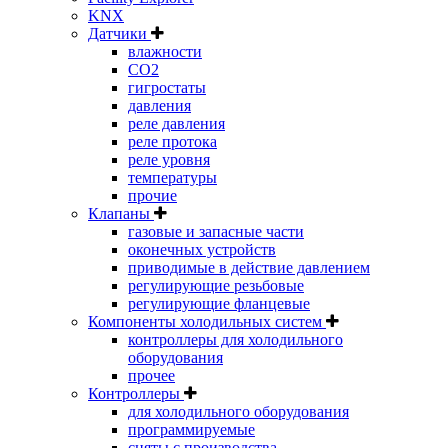
KNX
Датчики
влажности
CO2
гигростаты
давления
реле давления
реле протока
реле уровня
температуры
прочие
Клапаны
газовые и запасные части
оконечных устройств
приводимые в действие давлением
регулирующие резьбовые
регулирующие фланцевые
Компоненты холодильных систем
контроллеры для холодильного
оборудования
прочее
Контроллеры
для холодильного оборудования
программируемые
сняты с производства