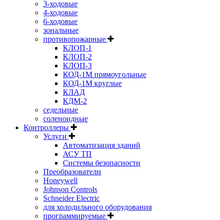
3-ходовые
4-ходовые
6-ходовые
зональные
противопожарные
КЛОП-1
КЛОП-2
КЛОП-3
КОД-1М прямоугольные
КОД-1М круглые
КЛАД
КДМ-2
седельные
соленоидные
Контроллеры
Услуги
Автоматизация зданий
АСУ ТП
Системы безопасности
Преобразователи
Honeywell
Johnson Controls
Schneider Electric
для холодильного оборудования
программируемые