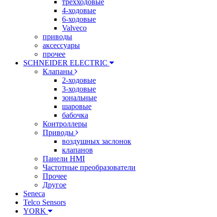
трехходовые
4-ходовые
6-ходовые
Valveco
приводы
аксессуары
прочее
SCHNEIDER ELECTRIC
Клапаны
2-ходовые
3-ходовые
зональные
шаровые
бабочка
Контроллеры
Приводы
воздушных заслонок
клапанов
Панели HMI
Частотные преобразователи
Прочее
Другое
Seneca
Telco Sensors
YORK