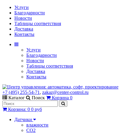
Услуги
Благодарности
Новости
Таблицы соответствия
Доставка
Контакты
Услуги
Благодарности
Новости
Таблицы соответствия
Доставка
Контакты
+7 (495) 255-54-71
,
zakaz@center-control.ru
Каталог
Поиск
Корзина
0
Корзина
:
0
0 руб
Датчики
влажности
CO2