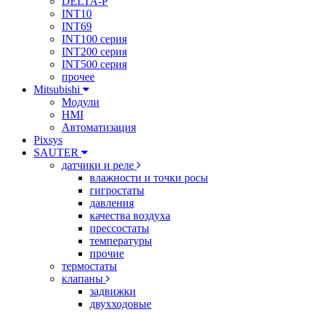
DELTA-P
INT10
INT69
INT100 серия
INT200 серия
INT500 серия
прочее
Mitsubishi
Модули
HMI
Автоматизация
Pixsys
SAUTER
датчики и реле
влажности и точки росы
гигростаты
давления
качества воздуха
прессостаты
температуры
прочие
термостаты
клапаны
задвижки
двухходовые