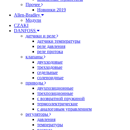
Прочее
Новинки 2019
Allen-Bradley
Модули
CZAKI
DANFOSS
датчики и реле
датчики температуры
реле давления
реле протока
клапаны
двухходовые
трехходовые
седельные
соленоидные
приводы
двухпозиционные
трехпозиционные
с возвратной пружиной
термоэлектрические
с аналоговым управлением
регуляторы
давления
температуры
расхода