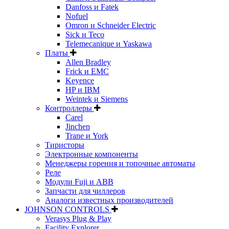
Danfoss и Fatek
Nofuel
Omron и Schneider Electric
Sick и Teco
Telemecanique и Yaskawa
Платы
Allen Bradley
Frick и EMC
Keyence
HP и IBM
Weintek и Siemens
Контроллеры
Carel
Jinchen
Trane и York
Тиристоры
Электронные компоненты
Менеджеры горения и топочные автоматы
Реле
Модули Fuji и ABB
Запчасти для чиллеров
Аналоги известных производителей
JOHNSON CONTROLS
Verasys Plug & Play
Facility Explorer