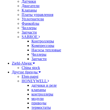
Датчики
Двигатели
Клапаны
Платы управления
Уплотнители
Фанкойлы
Чиллеры
Запчасти
SABROE
Контроллеры
Компрессоры
Насосы тепловые
Чиллеры
Запчасти
Ziehl-Abegg
China stock
Другие бренды
Ebm-papst
HONEYWELL
датчики и реле
клапаны
контроллеры
модули
приводы
термостаты