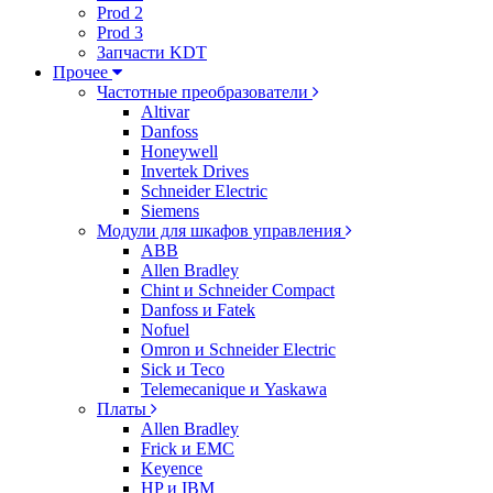
Prod 2
Prod 3
Запчасти KDT
Прочее
Частотные преобразователи
Altivar
Danfoss
Honeywell
Invertek Drives
Schneider Electric
Siemens
Модули для шкафов управления
ABB
Allen Bradley
Chint и Schneider Compact
Danfoss и Fatek
Nofuel
Omron и Schneider Electric
Sick и Teco
Telemecanique и Yaskawa
Платы
Allen Bradley
Frick и EMC
Keyence
HP и IBM