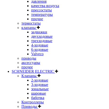
давления
качества воздуха
прессостаты
температуры
прочие
термостаты
клапаны
задвижки
двухходовые
трехходовые
4-ходовые
6-ходовые
Valveco
приводы
аксессуары
прочее
SCHNEIDER ELECTRIC
Клапаны
2-ходовые
3-ходовые
зональные
шаровые
бабочка
Контроллеры
Приводы