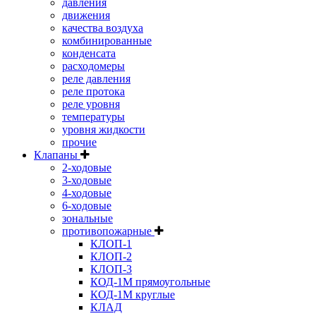
давления
движения
качества воздуха
комбинированные
конденсата
расходомеры
реле давления
реле протока
реле уровня
температуры
уровня жидкости
прочие
Клапаны
2-ходовые
3-ходовые
4-ходовые
6-ходовые
зональные
противопожарные
КЛОП-1
КЛОП-2
КЛОП-3
КОД-1М прямоугольные
КОД-1М круглые
КЛАД