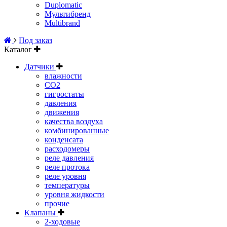
Duplomatic
Мультибренд
Multibrand
Под заказ
Каталог
Датчики
влажности
CO2
гигростаты
давления
движения
качества воздуха
комбинированные
конденсата
расходомеры
реле давления
реле протока
реле уровня
температуры
уровня жидкости
прочие
Клапаны
2-ходовые