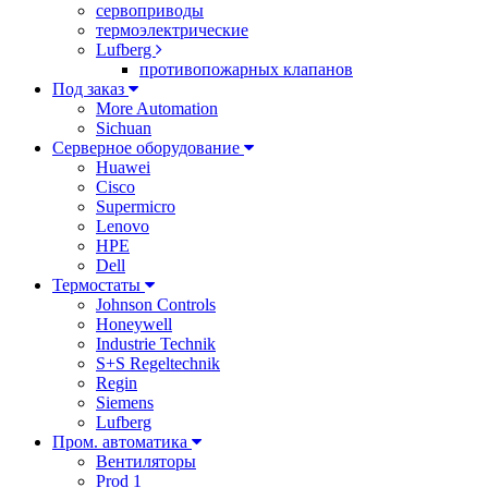
сервоприводы
термоэлектрические
Lufberg
противопожарных клапанов
Под заказ
More Automation
Sichuan
Серверное оборудование
Huawei
Cisco
Supermicro
Lenovo
HPE
Dell
Термостаты
Johnson Controls
Honeywell
Industrie Technik
S+S Regeltechnik
Regin
Siemens
Lufberg
Пром. автоматика
Вентиляторы
Prod 1