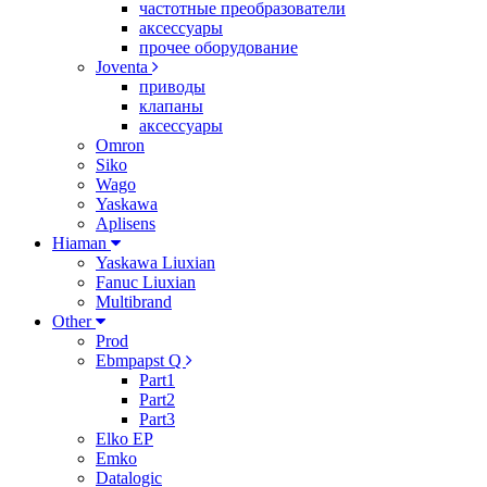
частотные преобразователи
аксессуары
прочее оборудование
Joventa
приводы
клапаны
аксессуары
Omron
Siko
Wago
Yaskawa
Aplisens
Hiaman
Yaskawa Liuxian
Fanuc Liuxian
Multibrand
Other
Prod
Ebmpapst Q
Part1
Part2
Part3
Elko EP
Emko
Datalogic