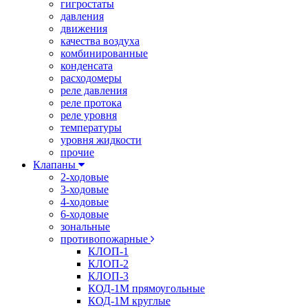
гигростаты
давления
движения
качества воздуха
комбинированные
конденсата
расходомеры
реле давления
реле протока
реле уровня
температуры
уровня жидкости
прочие
Клапаны
2-ходовые
3-ходовые
4-ходовые
6-ходовые
зональные
противопожарные
КЛОП-1
КЛОП-2
КЛОП-3
КОД-1М прямоугольные
КОД-1М круглые