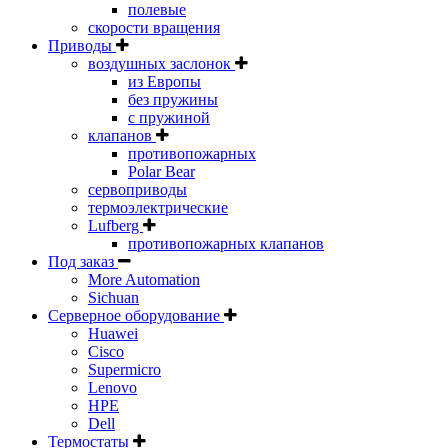
полевые
скорости вращения
Приводы
воздушных заслонок
из Европы
без пружины
с пружиной
клапанов
противопожарных
Polar Bear
сервоприводы
термоэлектрические
Lufberg
противопожарных клапанов
Под заказ
More Automation
Sichuan
Серверное оборудование
Huawei
Cisco
Supermicro
Lenovo
HPE
Dell
Термостаты