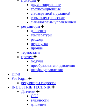
приводы
двухпозиционные
трехпозиционные
с возвратной пружиной
термоэлектрические
с аналоговым управлением
регуляторы
давления
температуры
расхода
перепуска
прочие
термостаты
прочее
модули
преобразователи давления
шкафы управления
Dinel
Fae Fagan
регуляторы скорости
INDUSTRIE TECHNIK
Датчики
CO2
влажности
давления