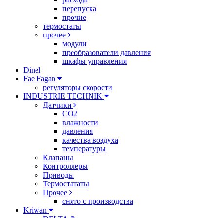
перепуска
прочие
термостаты
прочее
модули
преобразователи давления
шкафы управления
Dinel
Fae Fagan
регуляторы скорости
INDUSTRIE TECHNIK
Датчики
CO2
влажности
давления
качества воздуха
температуры
Клапаны
Контроллеры
Приводы
Термостататы
Прочее
снято с производства
Kriwan