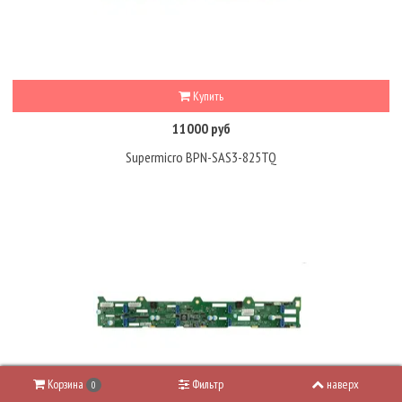
Купить
11000 руб
Supermicro BPN-SAS3-825TQ
Корзина
Фильтр
наверх
0