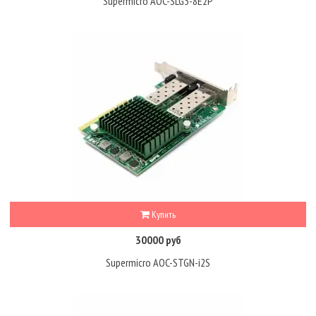
Supermicro AOC-SLG3-8E2P
Купить
30000 руб
Supermicro AOC-STGN-i2S