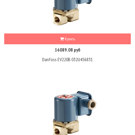
Купить
16089.08 руб
Danfoss EV220B 032U456831