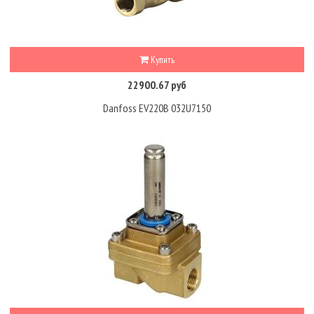
Купить
22900.67 руб
Danfoss EV220B 032U7150