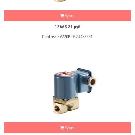
Купить
18668.81 руб
Danfoss EV220B 032U458531
Купить