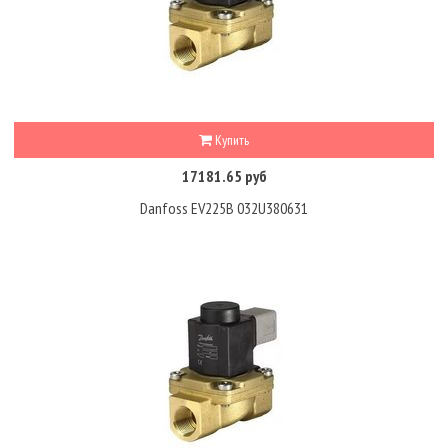
Купить
17181.65 руб
Danfoss EV225B 032U380631