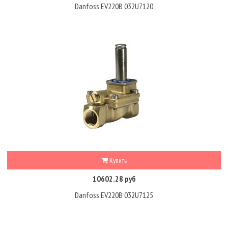
Danfoss EV220B 032U7120
Купить
10602.28 руб
Danfoss EV220B 032U7125