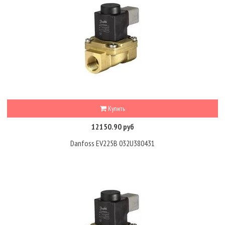
Купить
12150.90 руб
Danfoss EV225B 032U380431