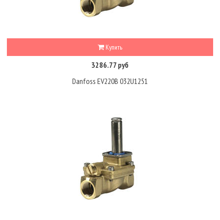
Купить
3286.77 руб
Danfoss EV220B 032U1251