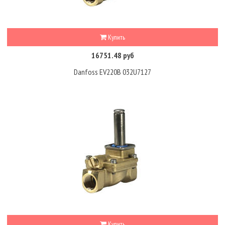
Купить
16751.48 руб
Danfoss EV220B 032U7127
Купить