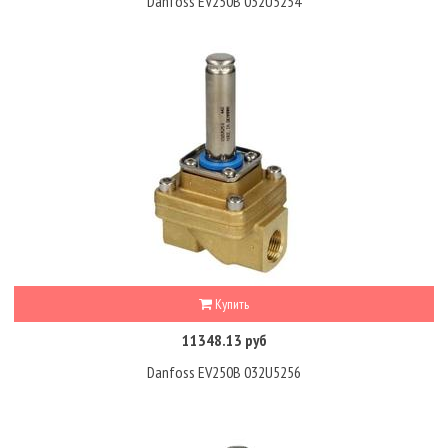
Danfoss EV250B 032U5254
Купить
11348.13 руб
Danfoss EV250B 032U5256