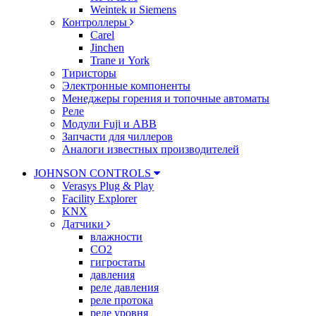
Weintek и Siemens
Контроллеры
Carel
Jinchen
Trane и York
Тиристоры
Электронные компоненты
Менеджеры горения и топочные автоматы
Реле
Модули Fuji и ABB
Запчасти для чиллеров
Аналоги известных производителей
JOHNSON CONTROLS
Verasys Plug & Play
Facility Explorer
KNX
Датчики
влажности
CO2
гигростаты
давления
реле давления
реле протока
реле уровня