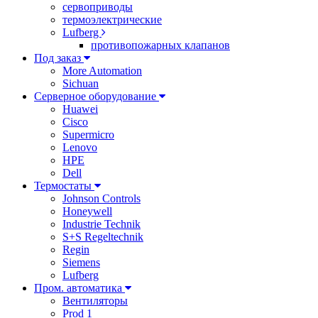
сервоприводы
термоэлектрические
Lufberg
противопожарных клапанов
Под заказ
More Automation
Sichuan
Серверное оборудование
Huawei
Cisco
Supermicro
Lenovo
HPE
Dell
Термостаты
Johnson Controls
Honeywell
Industrie Technik
S+S Regeltechnik
Regin
Siemens
Lufberg
Пром. автоматика
Вентиляторы
Prod 1