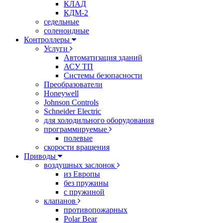
КЛАД
КДМ-2
седельные
соленоидные
Контроллеры
Услуги
Автоматизация зданий
АСУ ТП
Системы безопасности
Преобразователи
Honeywell
Johnson Controls
Schneider Electric
для холодильного оборудования
программируемые
полевые
скорости вращения
Приводы
воздушных заслонок
из Европы
без пружины
с пружиной
клапанов
противопожарных
Polar Bear