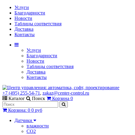
Услуги
Благодарности
Новости
Таблицы соответствия
Доставка
Контакты
Услуги
Благодарности
Новости
Таблицы соответствия
Доставка
Контакты
+7 (495) 255-54-71
,
zakaz@center-control.ru
Каталог
Поиск
Корзина
0
Корзина
:
0
0 руб
Датчики
влажности
CO2