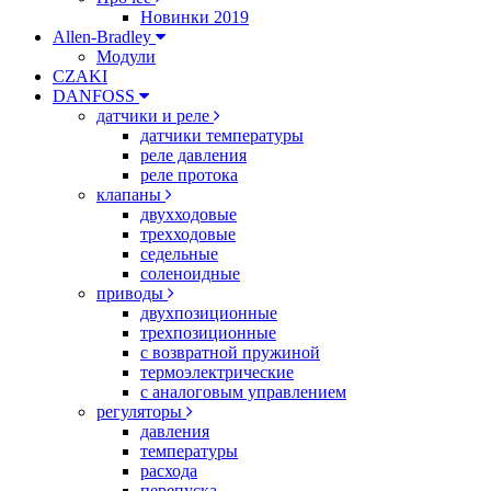
Новинки 2019
Allen-Bradley
Модули
CZAKI
DANFOSS
датчики и реле
датчики температуры
реле давления
реле протока
клапаны
двухходовые
трехходовые
седельные
соленоидные
приводы
двухпозиционные
трехпозиционные
с возвратной пружиной
термоэлектрические
с аналоговым управлением
регуляторы
давления
температуры
расхода
перепуска