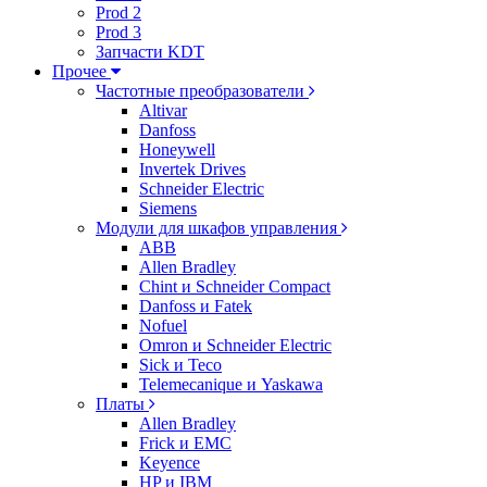
Prod 2
Prod 3
Запчасти KDT
Прочее
Частотные преобразователи
Altivar
Danfoss
Honeywell
Invertek Drives
Schneider Electric
Siemens
Модули для шкафов управления
ABB
Allen Bradley
Chint и Schneider Compact
Danfoss и Fatek
Nofuel
Omron и Schneider Electric
Sick и Teco
Telemecanique и Yaskawa
Платы
Allen Bradley
Frick и EMC
Keyence
HP и IBM