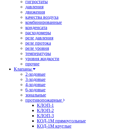
гигростаты
давления
движения
качества воздуха
комбинированные
конденсата
расходомеры
реле давления
реле протока
реле уровня
температуры
уровня жидкости
прочие
Клапаны
2-ходовые
3-ходовые
4-ходовые
6-ходовые
зональные
противопожарные
КЛОП-1
КЛОП-2
КЛОП-3
КОД-1М прямоугольные
КОД-1М круглые