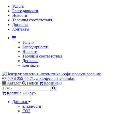
Услуги
Благодарности
Новости
Таблицы соответствия
Доставка
Контакты
Услуги
Благодарности
Новости
Таблицы соответствия
Доставка
Контакты
+7 (495) 255-54-71
,
zakaz@center-control.ru
Каталог
Поиск
Корзина
0
Корзина
:
0
0 руб
Датчики
влажности
CO2