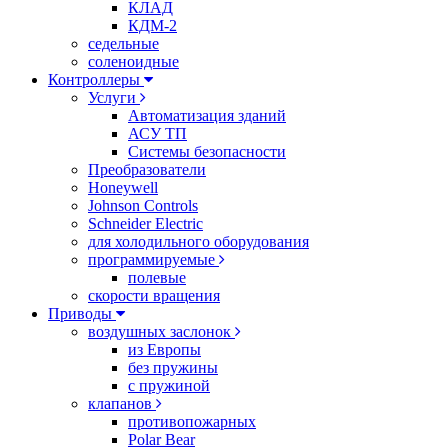
КЛАД
КДМ-2
седельные
соленоидные
Контроллеры
Услуги
Автоматизация зданий
АСУ ТП
Системы безопасности
Преобразователи
Honeywell
Johnson Controls
Schneider Electric
для холодильного оборудования
программируемые
полевые
скорости вращения
Приводы
воздушных заслонок
из Европы
без пружины
с пружиной
клапанов
противопожарных
Polar Bear