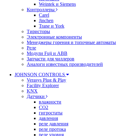
Weintek и Siemens
Контроллеры
Carel
Jinchen
Trane и York
Тиристоры
Электронные компоненты
Менеджеры горения и топочные автоматы
Реле
Модули Fuji и ABB
Запчасти для чиллеров
Аналоги известных производителей
JOHNSON CONTROLS
Verasys Plug & Play
Facility Explorer
KNX
Датчики
влажности
CO2
гигростаты
давления
реле давления
реле протока
реле уровня