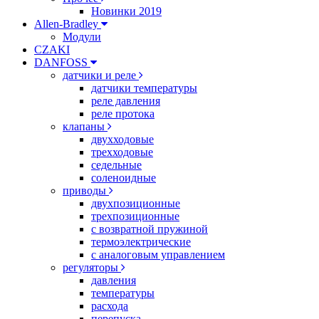
Новинки 2019
Allen-Bradley
Модули
CZAKI
DANFOSS
датчики и реле
датчики температуры
реле давления
реле протока
клапаны
двухходовые
трехходовые
седельные
соленоидные
приводы
двухпозиционные
трехпозиционные
с возвратной пружиной
термоэлектрические
с аналоговым управлением
регуляторы
давления
температуры
расхода
перепуска