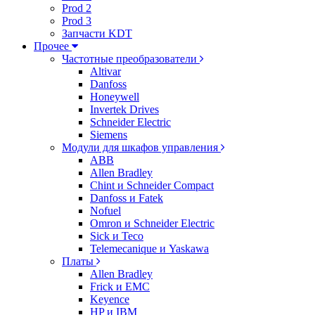
Prod 2
Prod 3
Запчасти KDT
Прочее
Частотные преобразователи
Altivar
Danfoss
Honeywell
Invertek Drives
Schneider Electric
Siemens
Модули для шкафов управления
ABB
Allen Bradley
Chint и Schneider Compact
Danfoss и Fatek
Nofuel
Omron и Schneider Electric
Sick и Teco
Telemecanique и Yaskawa
Платы
Allen Bradley
Frick и EMC
Keyence
HP и IBM