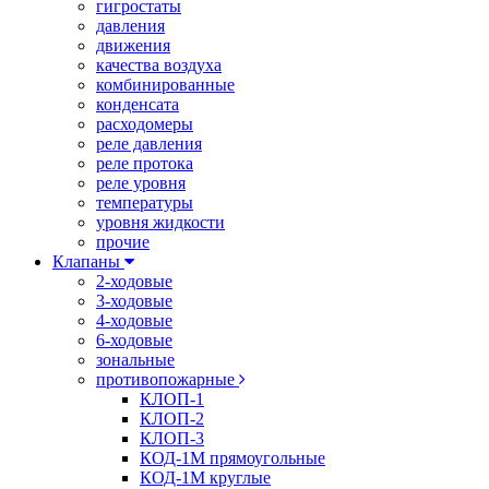
гигростаты
давления
движения
качества воздуха
комбинированные
конденсата
расходомеры
реле давления
реле протока
реле уровня
температуры
уровня жидкости
прочие
Клапаны
2-ходовые
3-ходовые
4-ходовые
6-ходовые
зональные
противопожарные
КЛОП-1
КЛОП-2
КЛОП-3
КОД-1М прямоугольные
КОД-1М круглые