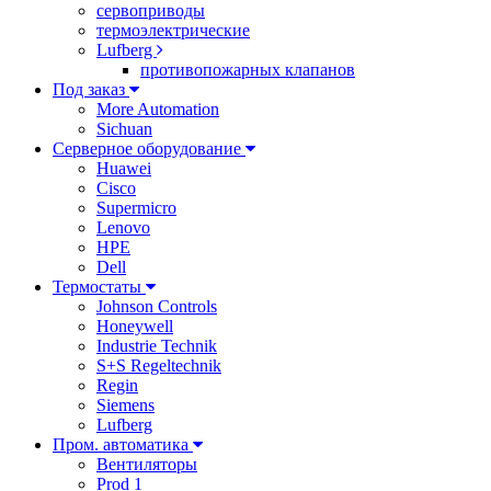
сервоприводы
термоэлектрические
Lufberg
противопожарных клапанов
Под заказ
More Automation
Sichuan
Серверное оборудование
Huawei
Cisco
Supermicro
Lenovo
HPE
Dell
Термостаты
Johnson Controls
Honeywell
Industrie Technik
S+S Regeltechnik
Regin
Siemens
Lufberg
Пром. автоматика
Вентиляторы
Prod 1