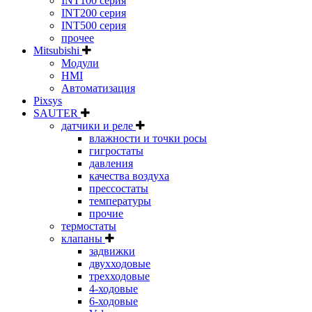
INT100 серия
INT200 серия
INT500 серия
прочее
Mitsubishi
Модули
HMI
Автоматизация
Pixsys
SAUTER
датчики и реле
влажности и точки росы
гигростаты
давления
качества воздуха
прессостаты
температуры
прочие
термостаты
клапаны
задвижки
двухходовые
трехходовые
4-ходовые
6-ходовые