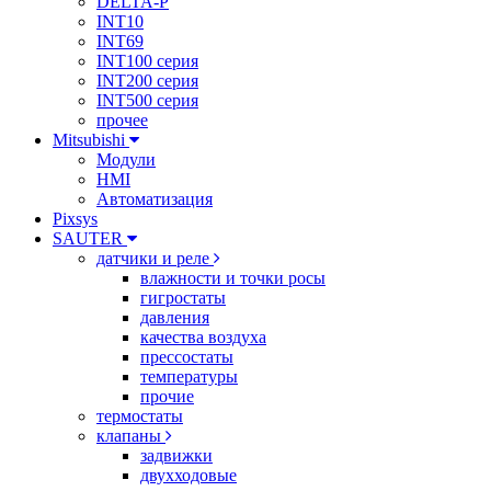
DELTA-P
INT10
INT69
INT100 серия
INT200 серия
INT500 серия
прочее
Mitsubishi
Модули
HMI
Автоматизация
Pixsys
SAUTER
датчики и реле
влажности и точки росы
гигростаты
давления
качества воздуха
прессостаты
температуры
прочие
термостаты
клапаны
задвижки
двухходовые