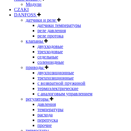
Модули
CZAKI
DANFOSS
датчики и реле
датчики температуры
реле давления
реле протока
клапаны
двухходовые
трехходовые
седельные
соленоидные
приводы
двухпозиционные
трехпозиционные
с возвратной пружиной
термоэлектрические
с аналоговым управлением
регуляторы
давления
температуры
расхода
перепуска
прочие
термостаты