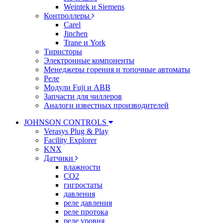
Weintek и Siemens
Контроллеры
Carel
Jinchen
Trane и York
Тиристоры
Электронные компоненты
Менеджеры горения и топочные автоматы
Реле
Модули Fuji и ABB
Запчасти для чиллеров
Аналоги известных производителей
JOHNSON CONTROLS
Verasys Plug & Play
Facility Explorer
KNX
Датчики
влажности
CO2
гигростаты
давления
реле давления
реле протока
реле уровня