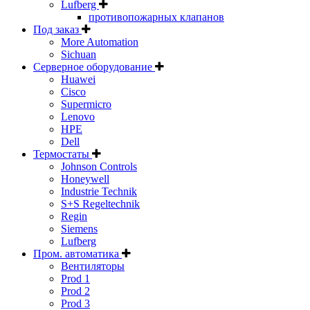
Lufberg
противопожарных клапанов
Под заказ
More Automation
Sichuan
Серверное оборудование
Huawei
Cisco
Supermicro
Lenovo
HPE
Dell
Термостаты
Johnson Controls
Honeywell
Industrie Technik
S+S Regeltechnik
Regin
Siemens
Lufberg
Пром. автоматика
Вентиляторы
Prod 1
Prod 2
Prod 3