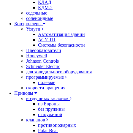
КЛАД
КДМ-2
седельные
соленоидные
Контроллеры
Услуги
Автоматизация зданий
АСУ ТП
Системы безопасности
Преобразователи
Honeywell
Johnson Controls
Schneider Electric
для холодильного оборудования
программируемые
полевые
скорости вращения
Приводы
воздушных заслонок
из Европы
без пружины
с пружиной
клапанов
противопожарных
Polar Bear