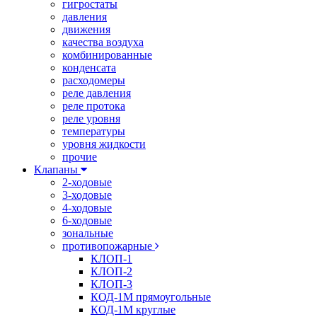
гигростаты
давления
движения
качества воздуха
комбинированные
конденсата
расходомеры
реле давления
реле протока
реле уровня
температуры
уровня жидкости
прочие
Клапаны
2-ходовые
3-ходовые
4-ходовые
6-ходовые
зональные
противопожарные
КЛОП-1
КЛОП-2
КЛОП-3
КОД-1М прямоугольные
КОД-1М круглые