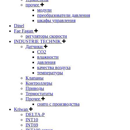
прочее
модули
преобразователи давления
шкафы управления
Dinel
Fae Fagan
регуляторы скорости
INDUSTRIE TECHNIK
Датчики
CO2
влажности
давления
качества воздуха
температуры
Клапаны
Контроллеры
Приводы
Термостататы
Прочее
снято с производства
Kriwan
DELTA-P
INT10
INT69