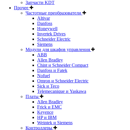
Запчасти KDT
Прочее
Частотные преобразователи
Altivar
Danfoss
Honeywell
Invertek Drives
Schneider Electric
Siemens
Модули для шкафов управления
ABB
Allen Bradley
Chint и Schneider Compact
Danfoss и Fatek
Nofuel
Omron и Schneider Electric
Sick и Teco
Telemecanique и Yaskawa
Платы
Allen Bradley
Frick и EMC
Keyence
HP и IBM
Weintek и Siemens
Контроллеры