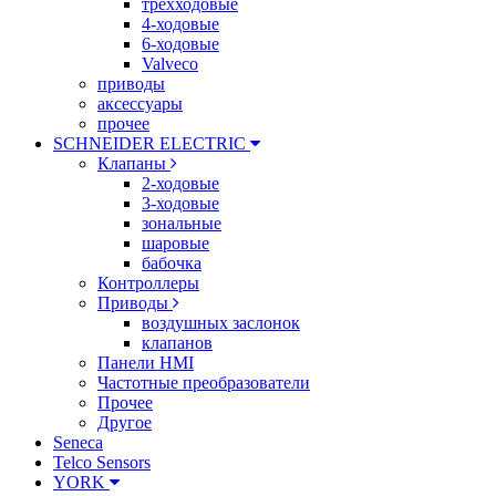
трехходовые
4-ходовые
6-ходовые
Valveco
приводы
аксессуары
прочее
SCHNEIDER ELECTRIC
Клапаны
2-ходовые
3-ходовые
зональные
шаровые
бабочка
Контроллеры
Приводы
воздушных заслонок
клапанов
Панели HMI
Частотные преобразователи
Прочее
Другое
Seneca
Telco Sensors
YORK