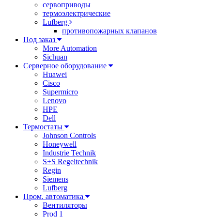
сервоприводы
термоэлектрические
Lufberg
противопожарных клапанов
Под заказ
More Automation
Sichuan
Серверное оборудование
Huawei
Cisco
Supermicro
Lenovo
HPE
Dell
Термостаты
Johnson Controls
Honeywell
Industrie Technik
S+S Regeltechnik
Regin
Siemens
Lufberg
Пром. автоматика
Вентиляторы
Prod 1