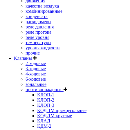
движения
качества воздуха
комбинированные
конденсата
расходомеры
реле давления
реле протока
реле уровня
температуры
уровня жидкости
прочие
Клапаны
2-ходовые
3-ходовые
4-ходовые
6-ходовые
зональные
противопожарные
КЛОП-1
КЛОП-2
КЛОП-3
КОД-1М прямоугольные
КОД-1М круглые
КЛАД
КДМ-2