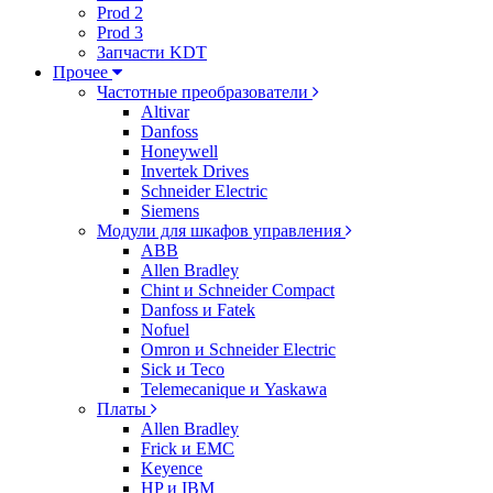
Prod 2
Prod 3
Запчасти KDT
Прочее
Частотные преобразователи
Altivar
Danfoss
Honeywell
Invertek Drives
Schneider Electric
Siemens
Модули для шкафов управления
ABB
Allen Bradley
Chint и Schneider Compact
Danfoss и Fatek
Nofuel
Omron и Schneider Electric
Sick и Teco
Telemecanique и Yaskawa
Платы
Allen Bradley
Frick и EMC
Keyence
HP и IBM