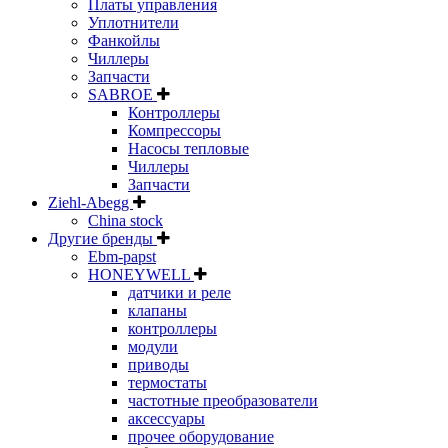
Платы управления
Уплотнители
Фанкойлы
Чиллеры
Запчасти
SABROE
Контроллеры
Компрессоры
Насосы тепловые
Чиллеры
Запчасти
Ziehl-Abegg
China stock
Другие бренды
Ebm-papst
HONEYWELL
датчики и реле
клапаны
контроллеры
модули
приводы
термостаты
частотные преобразователи
аксессуары
прочее оборудование