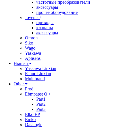
частотные преобразователи
аксессуары
прочее оборудование
Joventa
приводы
клапаны
аксессуары
Omron
Siko
Wago
Yaskawa
Aplisens
Hiaman
Yaskawa Liuxian
Fanuc Liuxian
Multibrand
Other
Prod
Ebmpapst Q
Part1
Part2
Part3
Elko EP
Emko
Datalogic