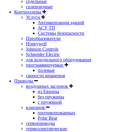
седельные
соленоидные
Контроллеры
Услуги
Автоматизация зданий
АСУ ТП
Системы безопасности
Преобразователи
Honeywell
Johnson Controls
Schneider Electric
для холодильного оборудования
программируемые
полевые
скорости вращения
Приводы
воздушных заслонок
из Европы
без пружины
с пружиной
клапанов
противопожарных
Polar Bear
сервоприводы
термоэлектрические