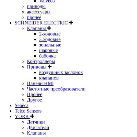
Valveco
приводы
аксессуары
прочее
SCHNEIDER ELECTRIC
Клапаны
2-ходовые
3-ходовые
зональные
шаровые
бабочка
Контроллеры
Приводы
воздушных заслонок
клапанов
Панели HMI
Частотные преобразователи
Прочее
Другое
Seneca
Telco Sensors
YORK
Датчики
Двигатели
Клапаны