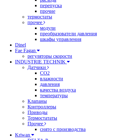
перепуска
прочие
термостаты
прочее
модули
преобразователи давления
шкафы управления
Dinel
Fae Fagan
регуляторы скорости
INDUSTRIE TECHNIK
Датчики
CO2
влажности
давления
качества воздуха
температуры
Клапаны
Контроллеры
Приводы
Термостататы
Прочее
снято с производства
Kriwan