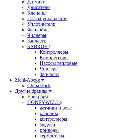
Датчики
Двигатели
Клапаны
Платы управления
Уплотнители
Фанкойлы
Чиллеры
Запчасти
SABROE
Контроллеры
Компрессоры
Насосы тепловые
Чиллеры
Запчасти
Ziehl-Abegg
China stock
Другие бренды
Ebm-papst
HONEYWELL
датчики и реле
клапаны
контроллеры
модули
приводы
термостаты