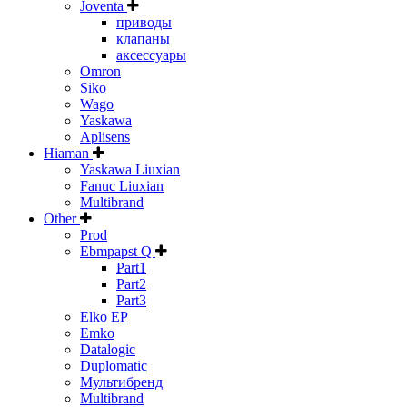
Joventa
приводы
клапаны
аксессуары
Omron
Siko
Wago
Yaskawa
Aplisens
Hiaman
Yaskawa Liuxian
Fanuc Liuxian
Multibrand
Other
Prod
Ebmpapst Q
Part1
Part2
Part3
Elko EP
Emko
Datalogic
Duplomatic
Мультибренд
Multibrand