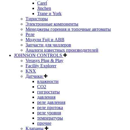
Carel
Jinchen
Trane и York
Тиристоры
Электронные компоненты
Менеджеры горения и топочные автоматы
Реле
Модули Fuji и ABB
Запчасти для чиллеров
Аналоги известных производителей
JOHNSON CONTROLS
Verasys Plug & Play
Facility Explorer
KNX
Датчики
влажности
CO2
гигростаты
давления
реле давления
реле протока
реле уровня
температуры
прочие
Клапаны