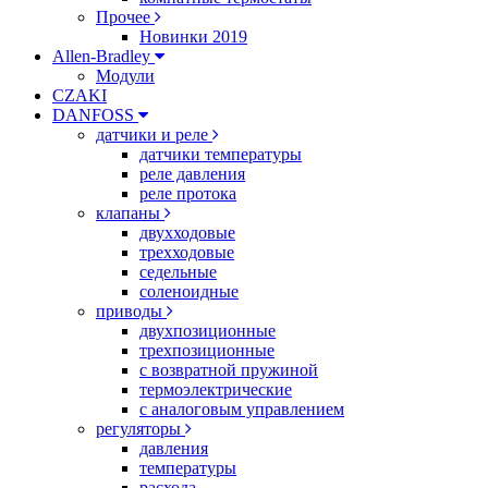
Прочее
Новинки 2019
Allen-Bradley
Модули
CZAKI
DANFOSS
датчики и реле
датчики температуры
реле давления
реле протока
клапаны
двухходовые
трехходовые
седельные
соленоидные
приводы
двухпозиционные
трехпозиционные
с возвратной пружиной
термоэлектрические
с аналоговым управлением
регуляторы
давления
температуры
расхода