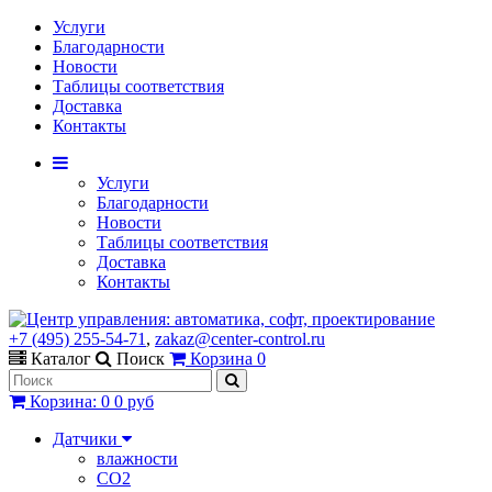
Услуги
Благодарности
Новости
Таблицы соответствия
Доставка
Контакты
Услуги
Благодарности
Новости
Таблицы соответствия
Доставка
Контакты
+7 (495) 255-54-71
,
zakaz@center-control.ru
Каталог
Поиск
Корзина
0
Корзина
:
0
0 руб
Датчики
влажности
CO2