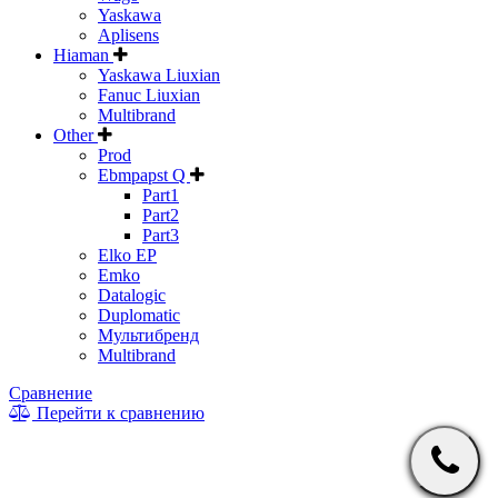
Yaskawa
Aplisens
Hiaman
Yaskawa Liuxian
Fanuc Liuxian
Multibrand
Other
Prod
Ebmpapst Q
Part1
Part2
Part3
Elko EP
Emko
Datalogic
Duplomatic
Мультибренд
Multibrand
Сравнение
Перейти к сравнению
* Информация на сайте не является публичной офертой. Цены
и характеристики товаров могут быть изменены
производителем в одностороннем порядке. Актуальную цену