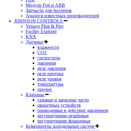
Модули Fuji и ABB
Запчасти для чиллеров
Аналоги известных производителей
JOHNSON CONTROLS
Verasys Plug & Play
Facility Explorer
KNX
Датчики
влажности
CO2
гигростаты
давления
реле давления
реле протока
реле уровня
температуры
прочие
Клапаны
газовые и запасные части
оконечных устройств
приводимые в действие давлением
регулирующие резьбовые
регулирующие фланцевые
Компоненты холодильных систем