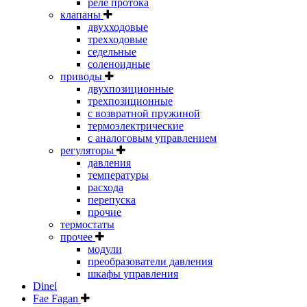
реле протока
клапаны
двухходовые
трехходовые
седельные
соленоидные
приводы
двухпозиционные
трехпозиционные
с возвратной пружиной
термоэлектрические
с аналоговым управлением
регуляторы
давления
температуры
расхода
перепуска
прочие
термостаты
прочее
модули
преобразователи давления
шкафы управления
Dinel
Fae Fagan