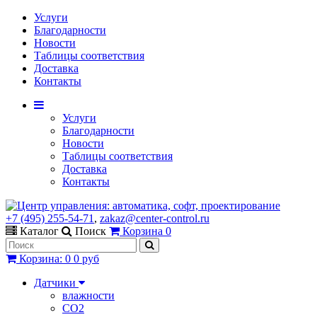
Услуги
Благодарности
Новости
Таблицы соответствия
Доставка
Контакты
Услуги
Благодарности
Новости
Таблицы соответствия
Доставка
Контакты
+7 (495) 255-54-71
,
zakaz@center-control.ru
Каталог
Поиск
Корзина
0
Корзина
:
0
0 руб
Датчики
влажности
CO2