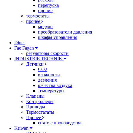
перепуска
прочие
термостаты
прочее
модули
преобразователи давления
шкафы управления
Dinel
Fae Fagan
регуляторы скорости
INDUSTRIE TECHNIK
Датчики
CO2
влажности
давления
качества воздуха
температуры
Клапаны
Контроллеры
Приводы
Термостататы
Прочее
снято с производства
Kriwan