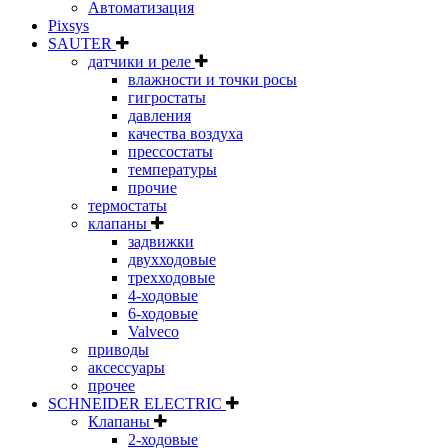
Автоматизация
Pixsys
SAUTER
датчики и реле
влажности и точки росы
гигростаты
давления
качества воздуха
прессостаты
температуры
прочие
термостаты
клапаны
задвижки
двухходовые
трехходовые
4-ходовые
6-ходовые
Valveco
приводы
аксессуары
прочее
SCHNEIDER ELECTRIC
Клапаны
2-ходовые