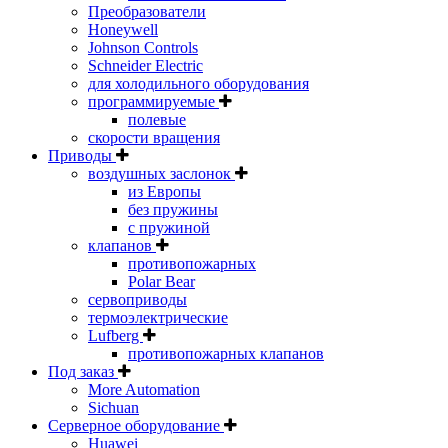
Преобразователи
Honeywell
Johnson Controls
Schneider Electric
для холодильного оборудования
программируемые
полевые
скорости вращения
Приводы
воздушных заслонок
из Европы
без пружины
с пружиной
клапанов
противопожарных
Polar Bear
сервоприводы
термоэлектрические
Lufberg
противопожарных клапанов
Под заказ
More Automation
Sichuan
Серверное оборудование
Huawei