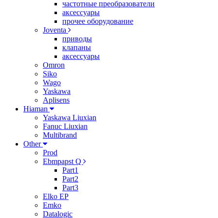
частотные преобразователи
аксессуары
прочее оборудование
Joventa
приводы
клапаны
аксессуары
Omron
Siko
Wago
Yaskawa
Aplisens
Hiaman
Yaskawa Liuxian
Fanuc Liuxian
Multibrand
Other
Prod
Ebmpapst Q
Part1
Part2
Part3
Elko EP
Emko
Datalogic