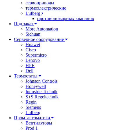
сервоприводы
термоэлектрические
Lufberg
противопожарных клапанов
Под заказ
More Automation
Sichuan
Серверное оборудование
Huawei
Cisco
Supermicro
Lenovo
HPE
Dell
Термостаты
Johnson Controls
Honeywell
Industrie Technik
S+S Regeltechnik
Regin
Siemens
Lufberg
Пром. автоматика
Вентиляторы
Prod 1