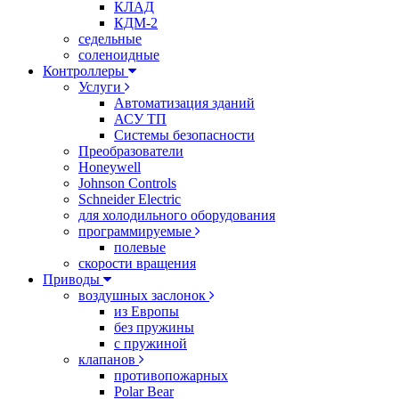
КЛАД
КДМ-2
седельные
соленоидные
Контроллеры
Услуги
Автоматизация зданий
АСУ ТП
Системы безопасности
Преобразователи
Honeywell
Johnson Controls
Schneider Electric
для холодильного оборудования
программируемые
полевые
скорости вращения
Приводы
воздушных заслонок
из Европы
без пружины
с пружиной
клапанов
противопожарных
Polar Bear