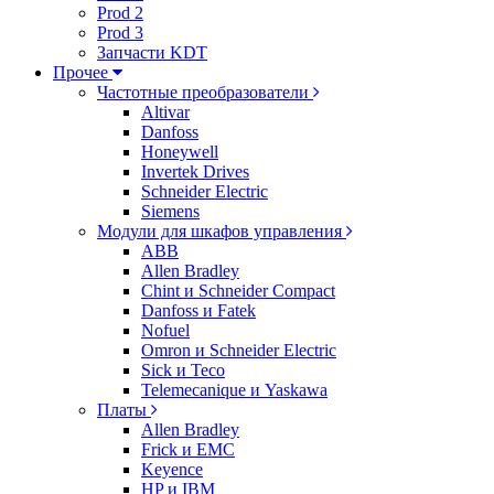
Prod 2
Prod 3
Запчасти KDT
Прочее
Частотные преобразователи
Altivar
Danfoss
Honeywell
Invertek Drives
Schneider Electric
Siemens
Модули для шкафов управления
ABB
Allen Bradley
Chint и Schneider Compact
Danfoss и Fatek
Nofuel
Omron и Schneider Electric
Sick и Teco
Telemecanique и Yaskawa
Платы
Allen Bradley
Frick и EMC
Keyence
HP и IBM