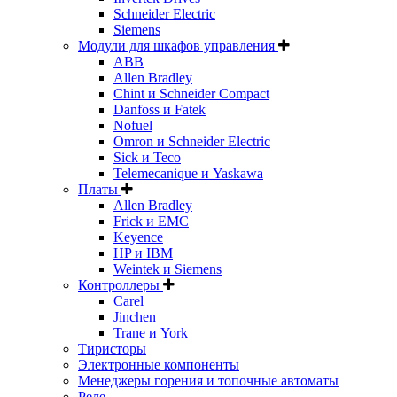
Schneider Electric
Siemens
Модули для шкафов управления
ABB
Allen Bradley
Chint и Schneider Compact
Danfoss и Fatek
Nofuel
Omron и Schneider Electric
Sick и Teco
Telemecanique и Yaskawa
Платы
Allen Bradley
Frick и EMC
Keyence
HP и IBM
Weintek и Siemens
Контроллеры
Carel
Jinchen
Trane и York
Тиристоры
Электронные компоненты
Менеджеры горения и топочные автоматы
Реле