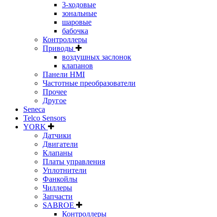
3-ходовые
зональные
шаровые
бабочка
Контроллеры
Приводы
воздушных заслонок
клапанов
Панели HMI
Частотные преобразователи
Прочее
Другое
Seneca
Telco Sensors
YORK
Датчики
Двигатели
Клапаны
Платы управления
Уплотнители
Фанкойлы
Чиллеры
Запчасти
SABROE
Контроллеры