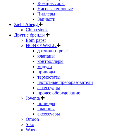
Компрессоры
Насосы тепловые
Чиллеры
Запчасти
Ziehl-Abegg
China stock
Другие бренды
Ebm-papst
HONEYWELL
датчики и реле
клапаны
контроллеры
модули
приводы
термостаты
частотные преобразователи
аксессуары
прочее оборудование
Joventa
приводы
клапаны
аксессуары
Omron
Siko
Wago