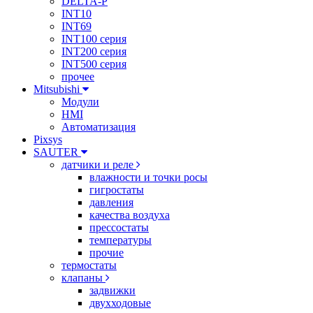
DELTA-P
INT10
INT69
INT100 серия
INT200 серия
INT500 серия
прочее
Mitsubishi
Модули
HMI
Автоматизация
Pixsys
SAUTER
датчики и реле
влажности и точки росы
гигростаты
давления
качества воздуха
прессостаты
температуры
прочие
термостаты
клапаны
задвижки
двухходовые