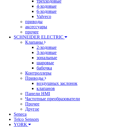
трехходовые
4-ходовые
6-ходовые
Valveco
приводы
аксессуары
прочее
SCHNEIDER ELECTRIC
Клапаны
2-ходовые
3-ходовые
зональные
шаровые
бабочка
Контроллеры
Приводы
воздушных заслонок
клапанов
Панели HMI
Частотные преобразователи
Прочее
Другое
Seneca
Telco Sensors
YORK