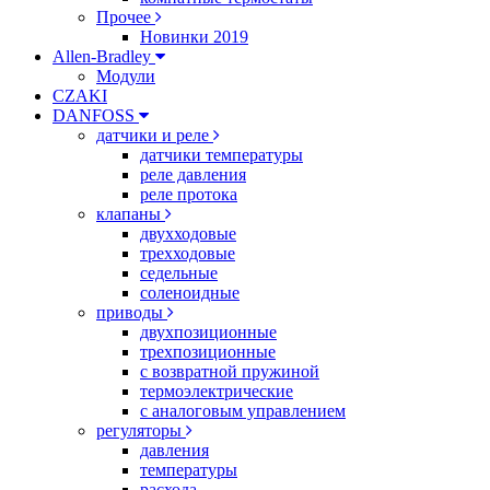
Прочее
Новинки 2019
Allen-Bradley
Модули
CZAKI
DANFOSS
датчики и реле
датчики температуры
реле давления
реле протока
клапаны
двухходовые
трехходовые
седельные
соленоидные
приводы
двухпозиционные
трехпозиционные
с возвратной пружиной
термоэлектрические
с аналоговым управлением
регуляторы
давления
температуры
расхода