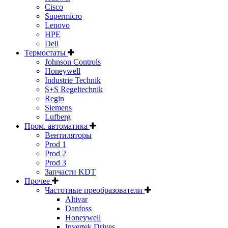
Cisco
Supermicro
Lenovo
HPE
Dell
Термостаты
Johnson Controls
Honeywell
Industrie Technik
S+S Regeltechnik
Regin
Siemens
Lufberg
Пром. автоматика
Вентиляторы
Prod 1
Prod 2
Prod 3
Запчасти KDT
Прочее
Частотные преобразователи
Altivar
Danfoss
Honeywell
Invertek Drives