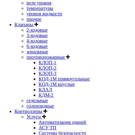
реле уровня
температуры
уровня жидкости
прочие
Клапаны
2-ходовые
3-ходовые
4-ходовые
6-ходовые
зональные
противопожарные
КЛОП-1
КЛОП-2
КЛОП-3
КОД-1М прямоугольные
КОД-1М круглые
КЛАД
КДМ-2
седельные
соленоидные
Контроллеры
Услуги
Автоматизация зданий
АСУ ТП
Системы безопасности