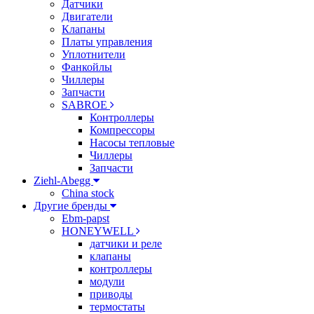
Датчики
Двигатели
Клапаны
Платы управления
Уплотнители
Фанкойлы
Чиллеры
Запчасти
SABROE
Контроллеры
Компрессоры
Насосы тепловые
Чиллеры
Запчасти
Ziehl-Abegg
China stock
Другие бренды
Ebm-papst
HONEYWELL
датчики и реле
клапаны
контроллеры
модули
приводы
термостаты