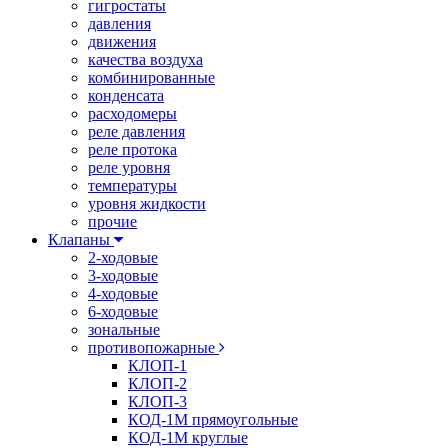
гигростаты
давления
движения
качества воздуха
комбинированные
конденсата
расходомеры
реле давления
реле протока
реле уровня
температуры
уровня жидкости
прочие
Клапаны
2-ходовые
3-ходовые
4-ходовые
6-ходовые
зональные
противопожарные
КЛОП-1
КЛОП-2
КЛОП-3
КОД-1М прямоугольные
КОД-1М круглые