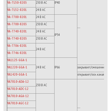
VA-7150-8203
230 В АС
IP40
VA-7152-8201
24 В AC
VA-7700-8201
24 В AC
VA-7700-8203
230 В АС
---
VA-7740-8201
24 В AC
IP54
VA-7740-8203
230 В АС
VA-7706-8201
24 В AC
VA-7746-8201
VA1125-GGA-1
VA1220-GGA-1
24 В AC
IP66
закрывает/смешение
VA1420-GGA-1
открывает/осн. канал
VA7810-ADA-12
230 В АС
VA7810-ADC-12
VA7810-AGA-12
VA7810-AGC-12
---