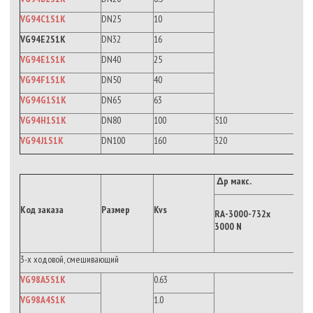
VG94C1S1K
DN25
10
VG94E2S1K
DN32
16
VG94E1S1K
DN40
25
VG94F1S1K
DN50
40
VG94G1S1K
DN65
63
VG94H1S1K
DN80
100
510
VG94J1S1K
DN100
160
320
Δp макс.
Код заказа
Размер
Kvs
RA-3000-732x
3000 N
3-х ходовой, смешивающий
VG98A5S1K
0.63
VG98A4S1K
1.0