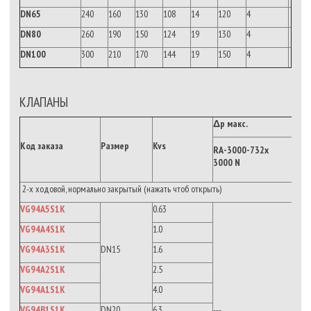
DN65
240
160
130
108
14
120
4
DN80
260
190
150
124
19
130
4
DN100
300
210
170
144
19
150
4
КЛАПАНЫ
Δp макс.
Код заказа
Размер
Kvs
RA-3000-732x
3000 N
2-х ходовой, нормально закрытый (нажать чтоб открыть)
VG94A5S1K
0.63
VG94A4S1K
1.0
VG94A3S1K
DN15
1.6
VG94A2S1K
2.5
VG94A1S1K
4.0
VG94B1S1K
DN20
6.3
---