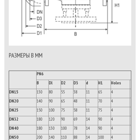
РАЗМЕРЫ В ММ
PN6
B
Dl
D2
D3
d
H1
Holes
DN15
130
80
55
38
11
65
4
DN20
140
90
65
48
11
70
4
DN25
150
100
75
58
11
75
4
DN32
180
120
90
69
14
90
4
DN40
180
130
100
78
14
90
4
DN50
200
140
110
88
14
100
4