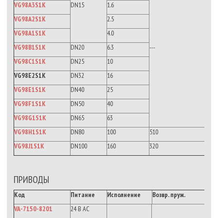
VG98A3S1K
DN15
1.6
VG98A2S1K
2.5
VG98A1S1K
4.0
VG98B1S1K
DN20
6.3
---
VG98C1S1K
DN25
10
VG98E2S1K
DN32
16
VG98E1S1K
DN40
25
VG98F1S1K
DN50
40
VG98G1S1K
DN65
63
VG98H1S1K
DN80
100
510
VG98J1S1K
DN100
160
320
ПРИВОДЫ
Код
Питание
Исполнение
Возвр. пруж.
VA-7150-8201
24 В AC