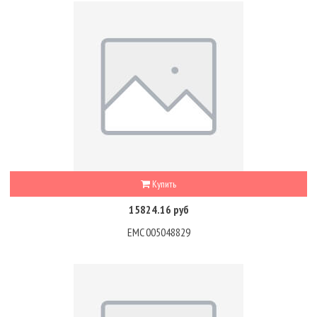
Купить
15824.16 руб
EMC 005048829