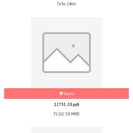
fx3u-24mt
Купить
12751.20 руб
FS GLC-SX-MMD