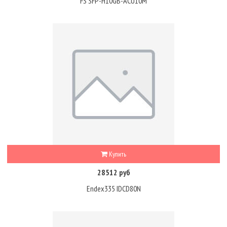
FS SFP-H10GB-ACU10M
Купить
28512 руб
Endex335 IDCD80N