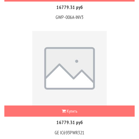
16779.31 руб
GWP-006A-INV3
Купить
16779.31 руб
GE IC693PWR321