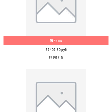
Купить
29409.60 руб
FS J9151D