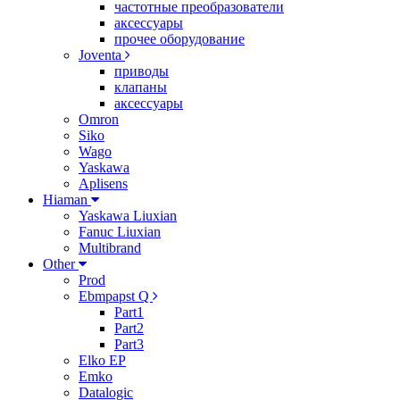
частотные преобразователи
аксессуары
прочее оборудование
Joventa
приводы
клапаны
аксессуары
Omron
Siko
Wago
Yaskawa
Aplisens
Hiaman
Yaskawa Liuxian
Fanuc Liuxian
Multibrand
Other
Prod
Ebmpapst Q
Part1
Part2
Part3
Elko EP
Emko
Datalogic