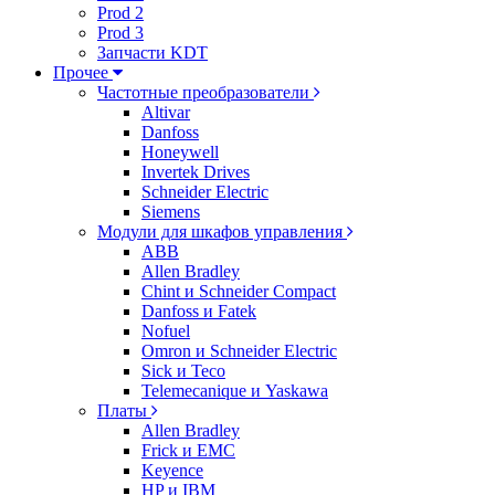
Prod 2
Prod 3
Запчасти KDT
Прочее
Частотные преобразователи
Altivar
Danfoss
Honeywell
Invertek Drives
Schneider Electric
Siemens
Модули для шкафов управления
ABB
Allen Bradley
Chint и Schneider Compact
Danfoss и Fatek
Nofuel
Omron и Schneider Electric
Sick и Teco
Telemecanique и Yaskawa
Платы
Allen Bradley
Frick и EMC
Keyence
HP и IBM