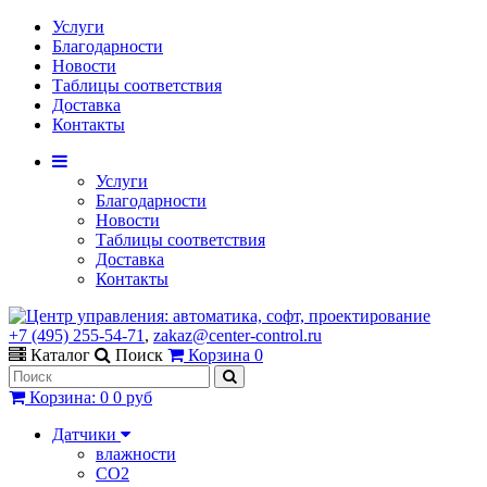
Услуги
Благодарности
Новости
Таблицы соответствия
Доставка
Контакты
Услуги
Благодарности
Новости
Таблицы соответствия
Доставка
Контакты
+7 (495) 255-54-71
,
zakaz@center-control.ru
Каталог
Поиск
Корзина
0
Корзина
:
0
0 руб
Датчики
влажности
CO2