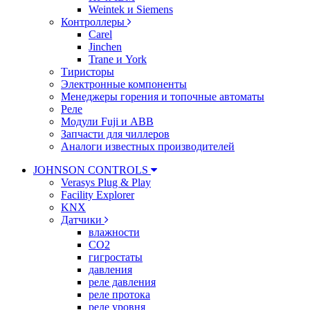
Weintek и Siemens
Контроллеры
Carel
Jinchen
Trane и York
Тиристоры
Электронные компоненты
Менеджеры горения и топочные автоматы
Реле
Модули Fuji и ABB
Запчасти для чиллеров
Аналоги известных производителей
JOHNSON CONTROLS
Verasys Plug & Play
Facility Explorer
KNX
Датчики
влажности
CO2
гигростаты
давления
реле давления
реле протока
реле уровня