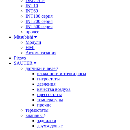
DELTA-P
INT10
INT69
INT100 серия
INT200 серия
INT500 серия
прочее
Mitsubishi
Модули
HMI
Автоматизация
Pixsys
SAUTER
датчики и реле
влажности и точки росы
гигростаты
давления
качества воздуха
прессостаты
температуры
прочие
термостаты
клапаны
задвижки
двухходовые