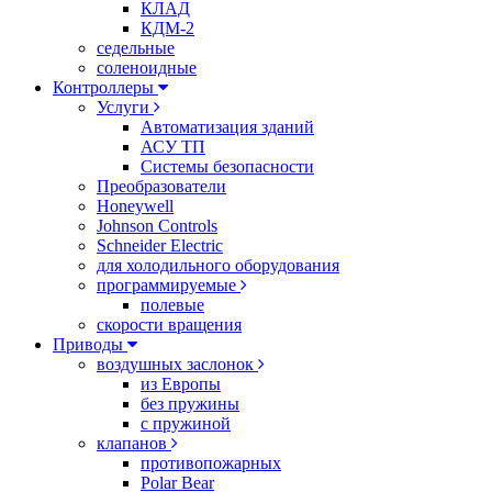
КЛАД
КДМ-2
седельные
соленоидные
Контроллеры
Услуги
Автоматизация зданий
АСУ ТП
Системы безопасности
Преобразователи
Honeywell
Johnson Controls
Schneider Electric
для холодильного оборудования
программируемые
полевые
скорости вращения
Приводы
воздушных заслонок
из Европы
без пружины
с пружиной
клапанов
противопожарных
Polar Bear