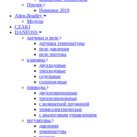
Прочее
Новинки 2019
Allen-Bradley
Модули
CZAKI
DANFOSS
датчики и реле
датчики температуры
реле давления
реле протока
клапаны
двухходовые
трехходовые
седельные
соленоидные
приводы
двухпозиционные
трехпозиционные
с возвратной пружиной
термоэлектрические
с аналоговым управлением
регуляторы
давления
температуры
расхода