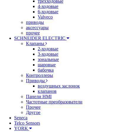
трехходовые
4-ходовые
6-ходовые
Valveco
приводы
аксессуары
прочее
SCHNEIDER ELECTRIC
Клапаны
2-ходовые
3-ходовые
зональные
шаровые
бабочка
Контроллеры
Приводы
воздушных заслонок
клапанов
Панели HMI
Частотные преобразователи
Прочее
Другое
Seneca
Telco Sensors
YORK