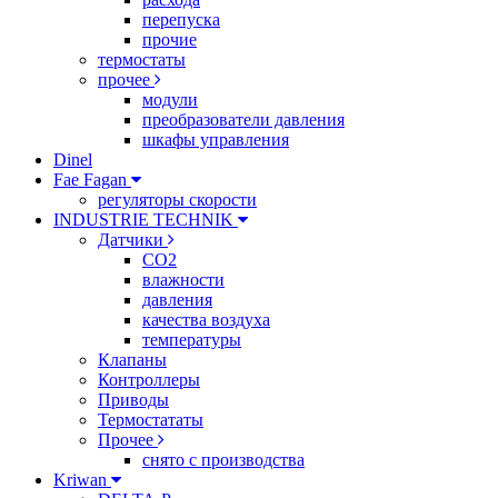
перепуска
прочие
термостаты
прочее
модули
преобразователи давления
шкафы управления
Dinel
Fae Fagan
регуляторы скорости
INDUSTRIE TECHNIK
Датчики
CO2
влажности
давления
качества воздуха
температуры
Клапаны
Контроллеры
Приводы
Термостататы
Прочее
снято с производства
Kriwan