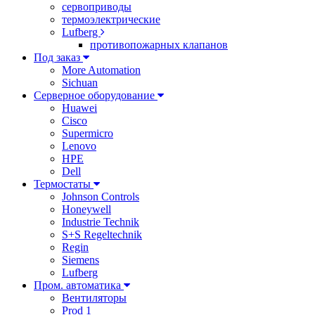
сервоприводы
термоэлектрические
Lufberg
противопожарных клапанов
Под заказ
More Automation
Sichuan
Серверное оборудование
Huawei
Cisco
Supermicro
Lenovo
HPE
Dell
Термостаты
Johnson Controls
Honeywell
Industrie Technik
S+S Regeltechnik
Regin
Siemens
Lufberg
Пром. автоматика
Вентиляторы
Prod 1