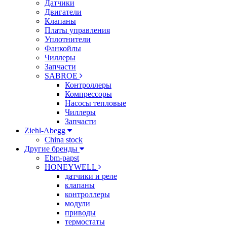
Датчики
Двигатели
Клапаны
Платы управления
Уплотнители
Фанкойлы
Чиллеры
Запчасти
SABROE
Контроллеры
Компрессоры
Насосы тепловые
Чиллеры
Запчасти
Ziehl-Abegg
China stock
Другие бренды
Ebm-papst
HONEYWELL
датчики и реле
клапаны
контроллеры
модули
приводы
термостаты