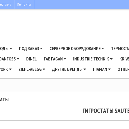
оставка
Контакты
ВОДЫ
ПОД ЗАКАЗ
СЕРВЕРНОЕ ОБОРУДОВАНИЕ
ТЕРМОСТ
DANFOSS
DINEL
FAE FAGAN
INDUSTRIE TECHNIK
KRI
YORK
ZIEHL-ABEGG
ДРУГИЕ БРЕНДЫ
HIAMAN
OTHE
ТАТЫ
ГИГРОСТАТЫ SAUT