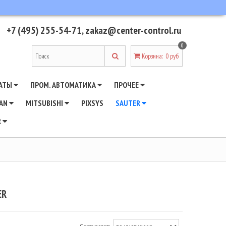
+7 (495) 255-54-71
,
zakaz@center-control.ru
0
Корзина
:
0 руб
АТЫ
ПРОМ. АВТОМАТИКА
ПРОЧЕЕ
WAN
MITSUBISHI
PIXSYS
SAUTER
R
ER