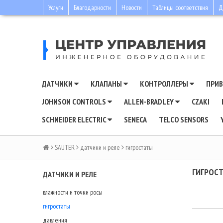
Услуги
Благодарности
Новости
Таблицы соответствия
Д
ДАТЧИКИ
КЛАПАНЫ
КОНТРОЛЛЕРЫ
ПРИ
JOHNSON CONTROLS
ALLEN-BRADLEY
CZAKI
SCHNEIDER ELECTRIC
SENECA
TELCO SENSORS
SAUTER
датчики и реле
гигростаты
ГИГРОС
ДАТЧИКИ И РЕЛЕ
влажности и точки росы
гигростаты
давления