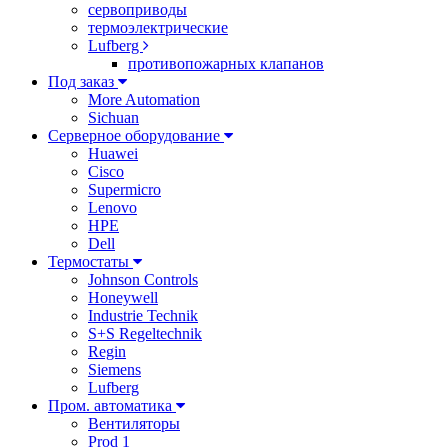
сервоприводы
термоэлектрические
Lufberg
противопожарных клапанов
Под заказ
More Automation
Sichuan
Серверное оборудование
Huawei
Cisco
Supermicro
Lenovo
HPE
Dell
Термостаты
Johnson Controls
Honeywell
Industrie Technik
S+S Regeltechnik
Regin
Siemens
Lufberg
Пром. автоматика
Вентиляторы
Prod 1