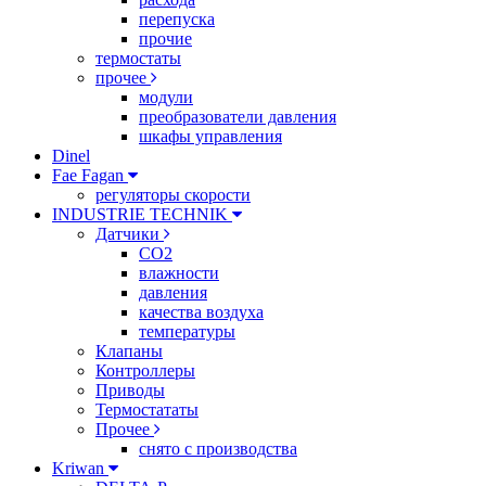
перепуска
прочие
термостаты
прочее
модули
преобразователи давления
шкафы управления
Dinel
Fae Fagan
регуляторы скорости
INDUSTRIE TECHNIK
Датчики
CO2
влажности
давления
качества воздуха
температуры
Клапаны
Контроллеры
Приводы
Термостататы
Прочее
снято с производства
Kriwan