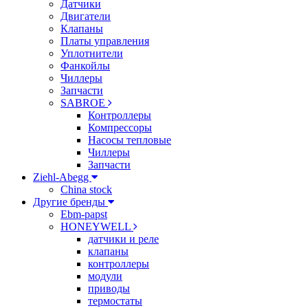
Датчики
Двигатели
Клапаны
Платы управления
Уплотнители
Фанкойлы
Чиллеры
Запчасти
SABROE
Контроллеры
Компрессоры
Насосы тепловые
Чиллеры
Запчасти
Ziehl-Abegg
China stock
Другие бренды
Ebm-papst
HONEYWELL
датчики и реле
клапаны
контроллеры
модули
приводы
термостаты