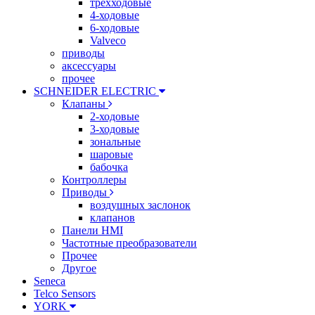
трехходовые
4-ходовые
6-ходовые
Valveco
приводы
аксессуары
прочее
SCHNEIDER ELECTRIC
Клапаны
2-ходовые
3-ходовые
зональные
шаровые
бабочка
Контроллеры
Приводы
воздушных заслонок
клапанов
Панели HMI
Частотные преобразователи
Прочее
Другое
Seneca
Telco Sensors
YORK