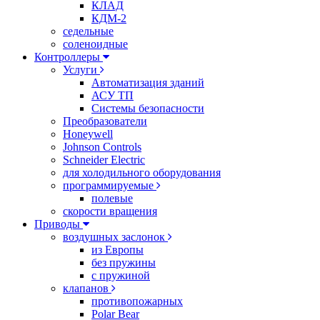
КЛАД
КДМ-2
седельные
соленоидные
Контроллеры
Услуги
Автоматизация зданий
АСУ ТП
Системы безопасности
Преобразователи
Honeywell
Johnson Controls
Schneider Electric
для холодильного оборудования
программируемые
полевые
скорости вращения
Приводы
воздушных заслонок
из Европы
без пружины
с пружиной
клапанов
противопожарных
Polar Bear