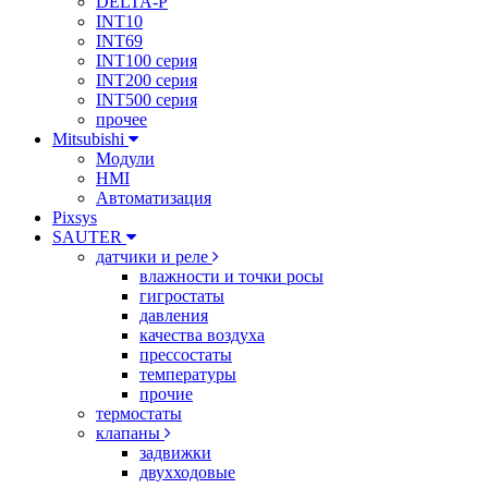
DELTA-P
INT10
INT69
INT100 серия
INT200 серия
INT500 серия
прочее
Mitsubishi
Модули
HMI
Автоматизация
Pixsys
SAUTER
датчики и реле
влажности и точки росы
гигростаты
давления
качества воздуха
прессостаты
температуры
прочие
термостаты
клапаны
задвижки
двухходовые