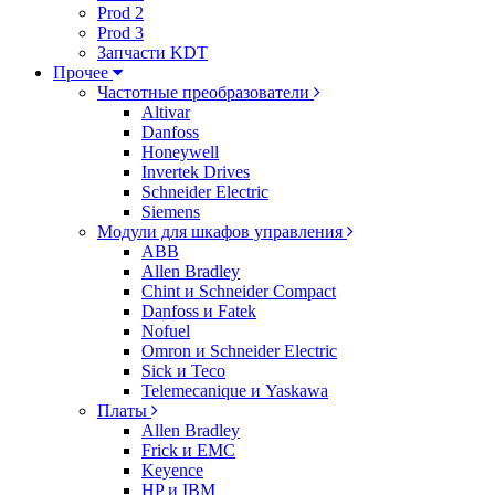
Prod 2
Prod 3
Запчасти KDT
Прочее
Частотные преобразователи
Altivar
Danfoss
Honeywell
Invertek Drives
Schneider Electric
Siemens
Модули для шкафов управления
ABB
Allen Bradley
Chint и Schneider Compact
Danfoss и Fatek
Nofuel
Omron и Schneider Electric
Sick и Teco
Telemecanique и Yaskawa
Платы
Allen Bradley
Frick и EMC
Keyence
HP и IBM