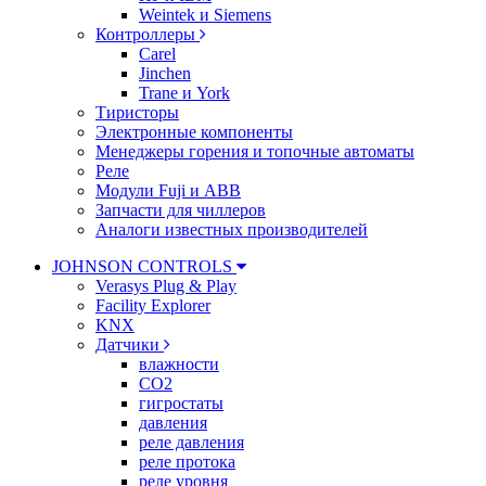
Weintek и Siemens
Контроллеры
Carel
Jinchen
Trane и York
Тиристоры
Электронные компоненты
Менеджеры горения и топочные автоматы
Реле
Модули Fuji и ABB
Запчасти для чиллеров
Аналоги известных производителей
JOHNSON CONTROLS
Verasys Plug & Play
Facility Explorer
KNX
Датчики
влажности
CO2
гигростаты
давления
реле давления
реле протока
реле уровня