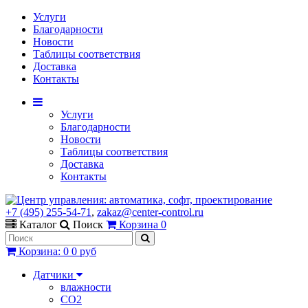
Услуги
Благодарности
Новости
Таблицы соответствия
Доставка
Контакты
Услуги
Благодарности
Новости
Таблицы соответствия
Доставка
Контакты
+7 (495) 255-54-71
,
zakaz@center-control.ru
Каталог
Поиск
Корзина
0
Корзина
:
0
0 руб
Датчики
влажности
CO2