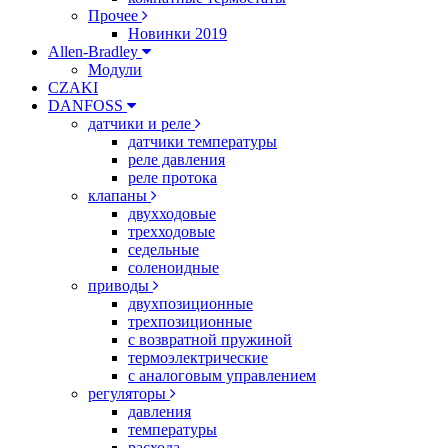
Прочее
Новинки 2019
Allen-Bradley
Модули
CZAKI
DANFOSS
датчики и реле
датчики температуры
реле давления
реле протока
клапаны
двухходовые
трехходовые
седельные
соленоидные
приводы
двухпозиционные
трехпозиционные
с возвратной пружиной
термоэлектрические
с аналоговым управлением
регуляторы
давления
температуры
расхода