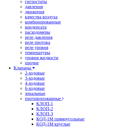
гигростаты
давления
движения
качества воздуха
комбинированные
конденсата
расходомеры
реле давления
реле протока
реле уровня
температуры
уровня жидкости
прочие
Клапаны
2-ходовые
3-ходовые
4-ходовые
6-ходовые
зональные
противопожарные
КЛОП-1
КЛОП-2
КЛОП-3
КОД-1М прямоугольные
КОД-1М круглые