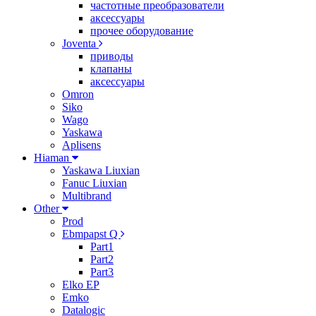
частотные преобразователи
аксессуары
прочее оборудование
Joventa
приводы
клапаны
аксессуары
Omron
Siko
Wago
Yaskawa
Aplisens
Hiaman
Yaskawa Liuxian
Fanuc Liuxian
Multibrand
Other
Prod
Ebmpapst Q
Part1
Part2
Part3
Elko EP
Emko
Datalogic