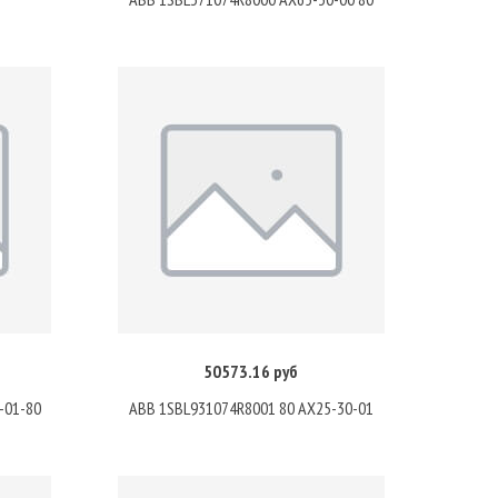
50573.16 руб
Купить
-01-80
ABB 1SBL931074R8001 80 AX25-30-01