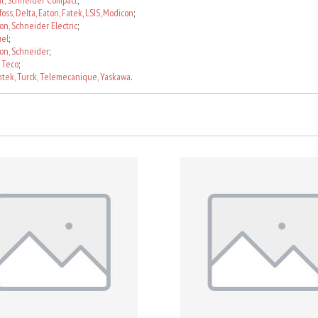
t, Schneider Compact
;
oss, Delta, Eaton, Fatek, LSIS, Modicon
;
n, Schneider Electric
;
uel
;
on, Schneider
;
, Teco
;
tek, Turck, Telemecanique, Yaskawa
.