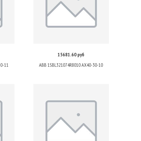
15681.60 руб
Купить
30-11
ABB 1SBL321074R8010 AX40-30-10