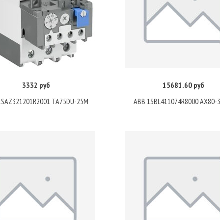
3332 руб
15681.60 руб
Купить
Купить
1SAZ321201R2001 TA75DU-25M
ABB 1SBL411074R8000 AX80-