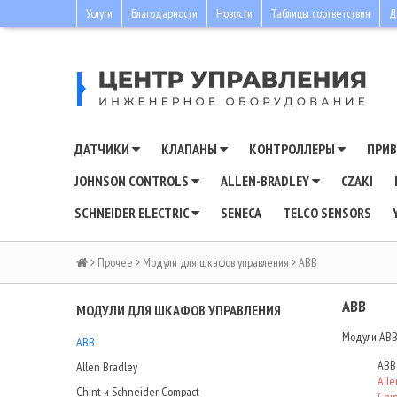
Услуги
Благодарности
Новости
Таблицы соответствия
Д
ДАТЧИКИ
КЛАПАНЫ
КОНТРОЛЛЕРЫ
ПРИ
JOHNSON CONTROLS
ALLEN-BRADLEY
CZAKI
SCHNEIDER ELECTRIC
SENECA
TELCO SENSORS
Прочее
Модули для шкафов управления
ABB
ABB
МОДУЛИ ДЛЯ ШКАФОВ УПРАВЛЕНИЯ
Модули ABB 
ABB
ABB
Allen Bradley
Alle
Chint и Schneider Compact