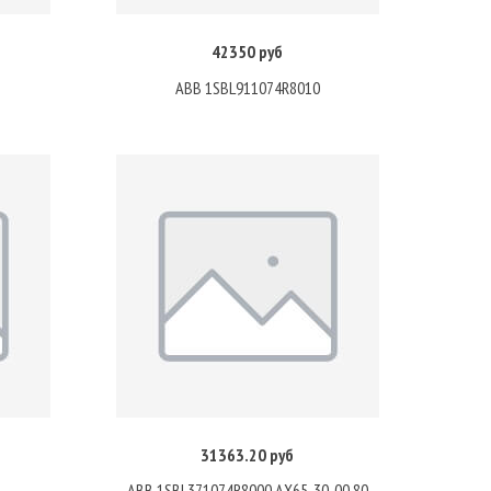
42350 руб
Купить
ABB 1SBL911074R8010
31363.20 руб
Купить
ABB 1SBL371074R8000 AX65-30-00 80