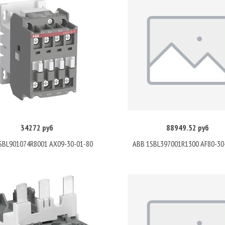
34272 руб
88949.52 руб
Купить
Купить
SBL901074R8001 AX09-30-01-80
ABB 1SBL397001R1300 AF80-30