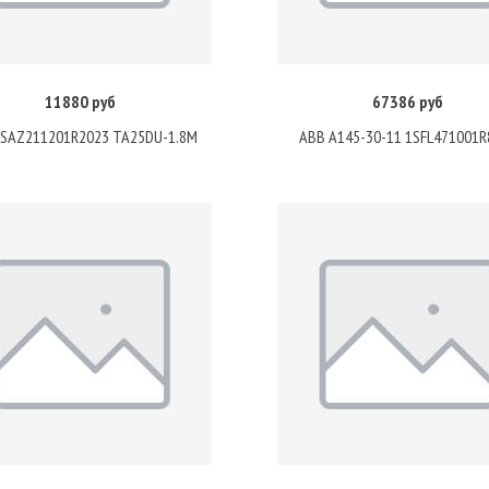
11880 руб
67386 руб
Купить
Купить
1SAZ211201R2023 TA25DU-1.8M
ABB A145-30-11 1SFL471001R