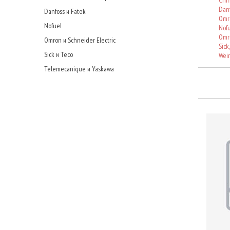
Chin
Danf
Danfoss и Fatek
Omro
Nofuel
Nof
Omr
Omron и Schneider Electric
Sick
Sick и Teco
Wein
Telemecanique и Yaskawa