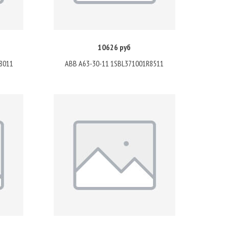
10626 руб
Купить
8011
ABB A63-30-11 1SBL371001R8511