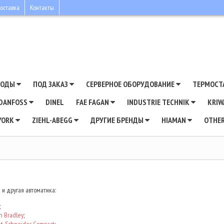
оставка
Контакты
ВОДЫ
ПОД ЗАКАЗ
СЕРВЕРНОЕ ОБОРУДОВАНИЕ
ТЕРМОСТ
DANFOSS
DINEL
FAE FAGAN
INDUSTRIE TECHNIK
KRI
YORK
ZIEHL-ABEGG
ДРУГИЕ БРЕНДЫ
HIAMAN
OTHE
и другая автоматика:
;
n Bradley
;