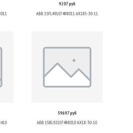
9207 руб
Купить
8011
ABB 1SFL491074R8011 AX185-30-11
59697 руб
Купить
8410
ABB 1SBL921074R8010 AX18-30-10