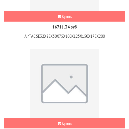
Купить
16711.34 руб
AirTAC SE32X25X50X75X100X125X150X175X200
Купить