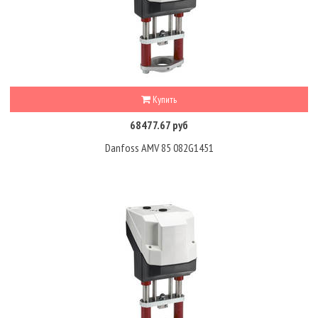
Купить
68477.67 руб
Danfoss AMV 85 082G1451