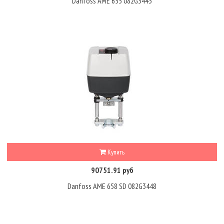
Danfoss AME 655 082G3443
Купить
90751.91 руб
Danfoss AME 658 SD 082G3448