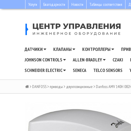
Услуги
Благодарности
Новости
Таблицы соответствия
Д
ДАТЧИКИ
КЛАПАНЫ
КОНТРОЛЛЕРЫ
ПРИ
JOHNSON CONTROLS
ALLEN-BRADLEY
CZAKI
SCHNEIDER ELECTRIC
SENECA
TELCO SENSORS
DANFOSS
приводы
двухпозиционные
Danfoss AMV 140H 082