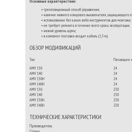
Основные характеристики:
• трехпозиционный способ управления;
• наличие нижнего концевого выключателя, защищающего пр
• использование без каких-либо инструментов для монтажа;
• не требует ремонта в течение всего срока эксплуатации;
• низкий уровень шума;
• в комплект поставки входит кабель (1,5 м).
ОБЗОР МОДИФИКАЦИЙ
Тип
Питающее на
AMV 130
24
AMV 140
24
AMV 130H
24
AMV 140H
24
AMV 130
230
AMV 140
230
AMV 130H
230
AMV 140H
230
ТЕХНИЧЕСКИЕ ХАРАКТЕРИСТИКИ
Производитель
Страна