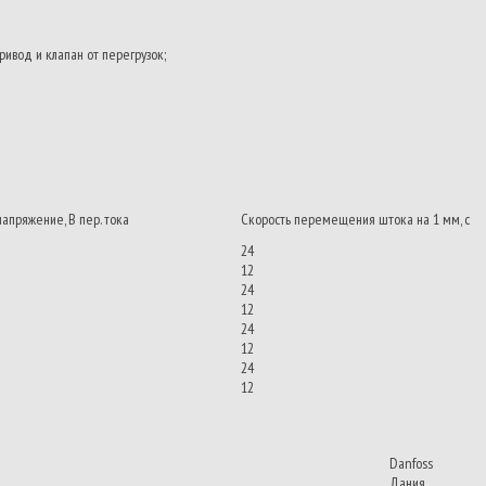
ивод и клапан от перегрузок;
пряжение, В пер. тока
Скорость перемещения штока на 1 мм, с
24
12
24
12
24
12
24
12
Danfoss
Дания