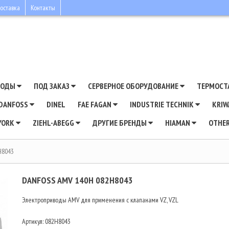
оставка
Контакты
ВОДЫ
ПОД ЗАКАЗ
СЕРВЕРНОЕ ОБОРУДОВАНИЕ
ТЕРМОСТ
DANFOSS
DINEL
FAE FAGAN
INDUSTRIE TECHNIK
KRI
YORK
ZIEHL-ABEGG
ДРУГИЕ БРЕНДЫ
HIAMAN
OTHE
H8043
DANFOSS AMV 140H 082H8043
Электроприводы AMV для применения с клапанами VZ, VZL
Артикул:
082H8043