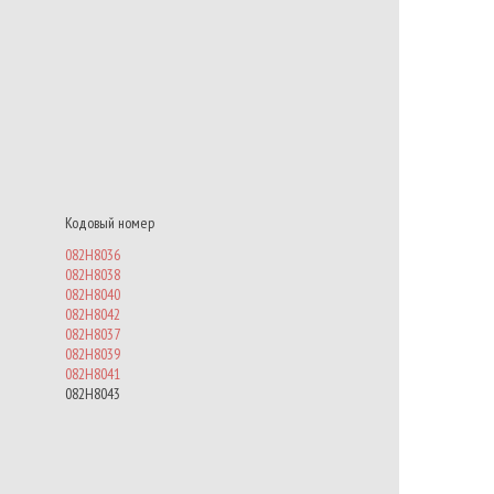
Кодовый номер
082H8036
082H8038
082H8040
082H8042
082H8037
082H8039
082H8041
082H8043