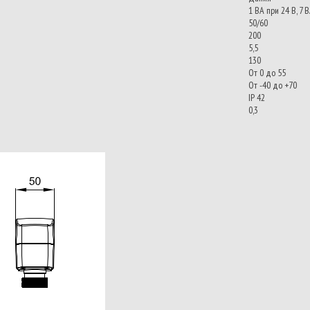
1 ВА при 24 В, 7 
50/60
200
5,5
130
От 0 до 55
От -40 до +70
IP 42
0,3