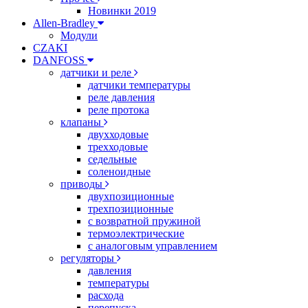
Новинки 2019
Allen-Bradley
Модули
CZAKI
DANFOSS
датчики и реле
датчики температуры
реле давления
реле протока
клапаны
двухходовые
трехходовые
седельные
соленоидные
приводы
двухпозиционные
трехпозиционные
с возвратной пружиной
термоэлектрические
с аналоговым управлением
регуляторы
давления
температуры
расхода
перепуска