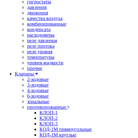
гигростаты
давления
движения
качества воздуха
комбинированные
конденсата
расходомеры
реле давления
реле протока
реле уровня
температуры
уровня жидкости
прочие
Клапаны
2-ходовые
3-ходовые
4-ходовые
6-ходовые
зональные
противопожарные
КЛОП-1
КЛОП-2
КЛОП-3
КОД-1М прямоугольные
КОД-1М круглые