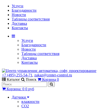
Услуги
Благодарности
Новости
Таблицы соответствия
Доставка
Контакты
Услуги
Благодарности
Новости
Таблицы соответствия
Доставка
Контакты
+7 (495) 255-54-71
,
zakaz@center-control.ru
Каталог
Поиск
Корзина
0
Корзина
:
0
0 руб
Датчики
влажности
CO2