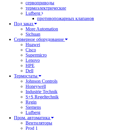
сервоприводы
термоэлектрические
Lufberg
противопожарных клапанов
Под заказ
More Automation
Sichuan
Серверное оборудование
Huawei
Cisco
Supermicro
Lenovo
HPE
Dell
Термостаты
Johnson Controls
Honeywell
Industrie Technik
S+S Regeltechnik
Regin
Siemens
Lufberg
Пром. автоматика
Вентиляторы
Prod 1