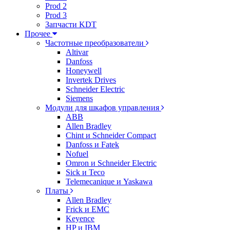
Prod 2
Prod 3
Запчасти KDT
Прочее
Частотные преобразователи
Altivar
Danfoss
Honeywell
Invertek Drives
Schneider Electric
Siemens
Модули для шкафов управления
ABB
Allen Bradley
Chint и Schneider Compact
Danfoss и Fatek
Nofuel
Omron и Schneider Electric
Sick и Teco
Telemecanique и Yaskawa
Платы
Allen Bradley
Frick и EMC
Keyence
HP и IBM