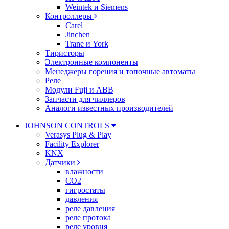
Weintek и Siemens
Контроллеры
Carel
Jinchen
Trane и York
Тиристоры
Электронные компоненты
Менеджеры горения и топочные автоматы
Реле
Модули Fuji и ABB
Запчасти для чиллеров
Аналоги известных производителей
JOHNSON CONTROLS
Verasys Plug & Play
Facility Explorer
KNX
Датчики
влажности
CO2
гигростаты
давления
реле давления
реле протока
реле уровня