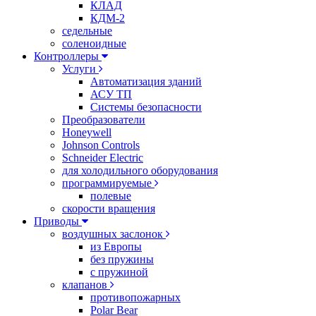
КЛАД
КДМ-2
седельные
соленоидные
Контроллеры
Услуги
Автоматизация зданий
АСУ ТП
Системы безопасности
Преобразователи
Honeywell
Johnson Controls
Schneider Electric
для холодильного оборудования
программируемые
полевые
скорости вращения
Приводы
воздушных заслонок
из Европы
без пружины
с пружиной
клапанов
противопожарных
Polar Bear