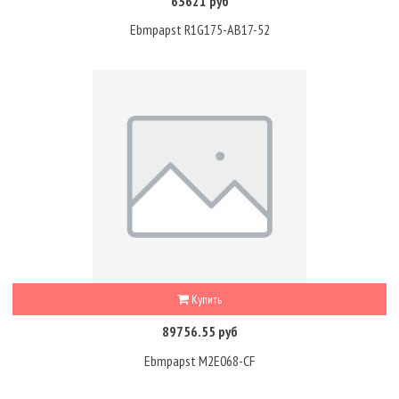
63621 руб
Ebmpapst R1G175-AB17-52
Купить
89756.55 руб
Ebmpapst M2E068-CF