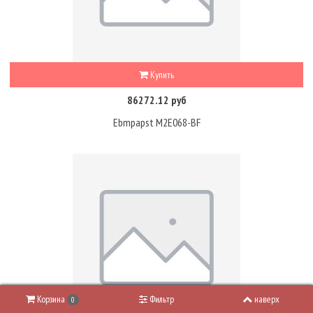
Купить
86272.12 руб
Ebmpapst M2E068-BF
Корзина
Фильтр
наверх
0