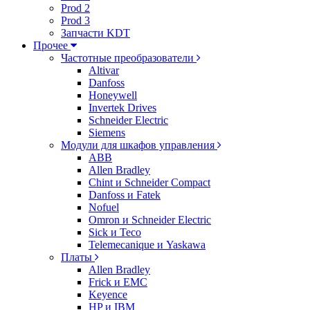
Prod 2
Prod 3
Запчасти KDT
Прочее
Частотные преобразователи
Altivar
Danfoss
Honeywell
Invertek Drives
Schneider Electric
Siemens
Модули для шкафов управления
ABB
Allen Bradley
Chint и Schneider Compact
Danfoss и Fatek
Nofuel
Omron и Schneider Electric
Sick и Teco
Telemecanique и Yaskawa
Платы
Allen Bradley
Frick и EMC
Keyence
HP и IBM