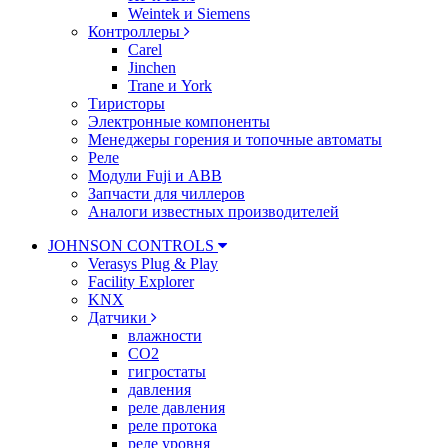
Weintek и Siemens
Контроллеры
Carel
Jinchen
Trane и York
Тиристоры
Электронные компоненты
Менеджеры горения и топочные автоматы
Реле
Модули Fuji и ABB
Запчасти для чиллеров
Аналоги известных производителей
JOHNSON CONTROLS
Verasys Plug & Play
Facility Explorer
KNX
Датчики
влажности
CO2
гигростаты
давления
реле давления
реле протока
реле уровня