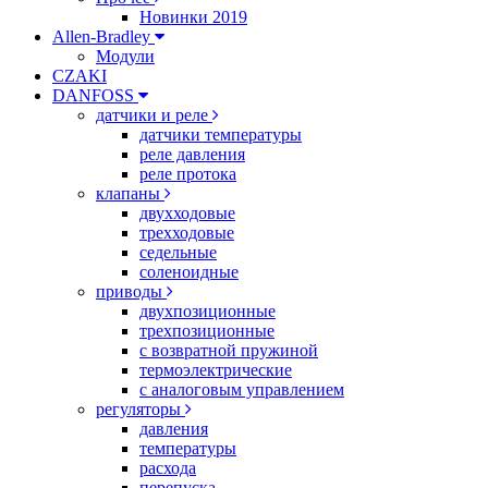
Новинки 2019
Allen-Bradley
Модули
CZAKI
DANFOSS
датчики и реле
датчики температуры
реле давления
реле протока
клапаны
двухходовые
трехходовые
седельные
соленоидные
приводы
двухпозиционные
трехпозиционные
с возвратной пружиной
термоэлектрические
с аналоговым управлением
регуляторы
давления
температуры
расхода
перепуска