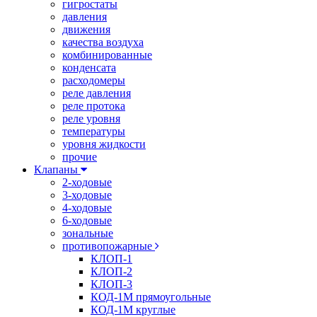
гигростаты
давления
движения
качества воздуха
комбинированные
конденсата
расходомеры
реле давления
реле протока
реле уровня
температуры
уровня жидкости
прочие
Клапаны
2-ходовые
3-ходовые
4-ходовые
6-ходовые
зональные
противопожарные
КЛОП-1
КЛОП-2
КЛОП-3
КОД-1М прямоугольные
КОД-1М круглые