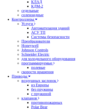
КЛАД
КДМ-2
седельные
соленоидные
Контроллеры
Услуги
Автоматизация зданий
АСУ ТП
Системы безопасности
Преобразователи
Honeywell
Johnson Controls
Schneider Electric
для холодильного оборудования
программируемые
полевые
скорости вращения
Приводы
воздушных заслонок
из Европы
без пружины
с пружиной
клапанов
противопожарных
Polar Bear