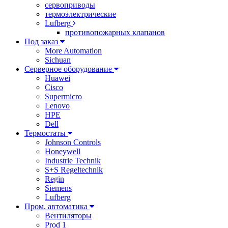
сервоприводы
термоэлектрические
Lufberg
противопожарных клапанов
Под заказ
More Automation
Sichuan
Серверное оборудование
Huawei
Cisco
Supermicro
Lenovo
HPE
Dell
Термостаты
Johnson Controls
Honeywell
Industrie Technik
S+S Regeltechnik
Regin
Siemens
Lufberg
Пром. автоматика
Вентиляторы
Prod 1