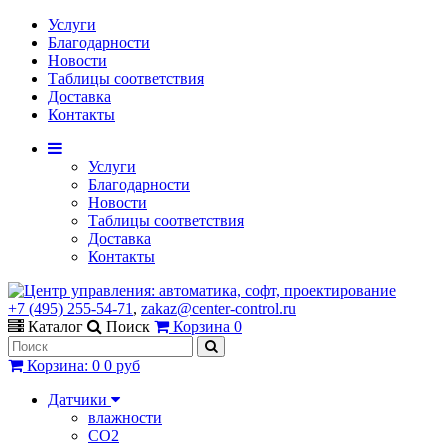
Услуги
Благодарности
Новости
Таблицы соответствия
Доставка
Контакты
Услуги
Благодарности
Новости
Таблицы соответствия
Доставка
Контакты
+7 (495) 255-54-71
,
zakaz@center-control.ru
Каталог
Поиск
Корзина
0
Корзина
:
0
0 руб
Датчики
влажности
CO2