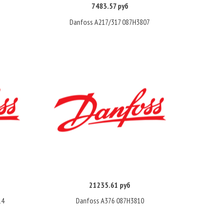
7483.57 руб
Купить
Danfoss A217/317 087H3807
21235.61 руб
Купить
14
Danfoss A376 087H3810