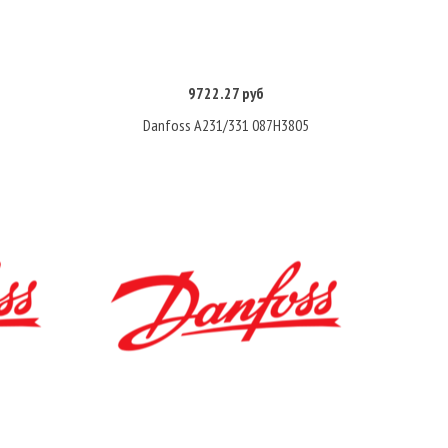
9722.27 руб
Купить
Danfoss A231/331 087H3805