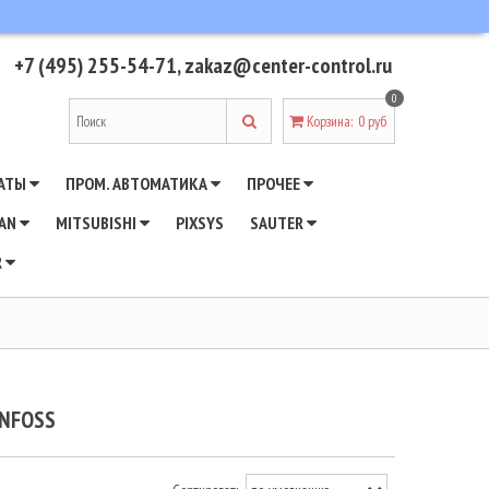
+7 (495) 255-54-71
,
zakaz@center-control.ru
0
Корзина
:
0 руб
АТЫ
ПРОМ. АВТОМАТИКА
ПРОЧЕЕ
WAN
MITSUBISHI
PIXSYS
SAUTER
R
ANFOSS