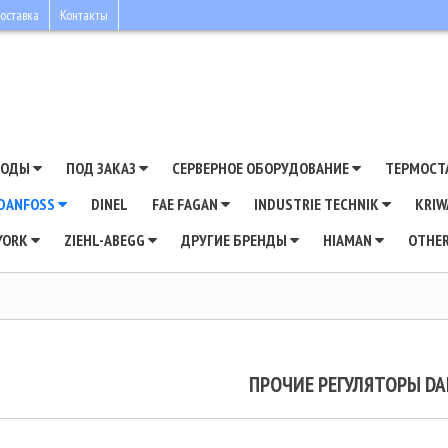
оставка
Контакты
ВОДЫ
ПОД ЗАКАЗ
СЕРВЕРНОЕ ОБОРУДОВАНИЕ
ТЕРМОСТ
DANFOSS
DINEL
FAE FAGAN
INDUSTRIE TECHNIK
KRI
YORK
ZIEHL-ABEGG
ДРУГИЕ БРЕНДЫ
HIAMAN
OTHE
ПРОЧИЕ РЕГУЛЯТОРЫ D