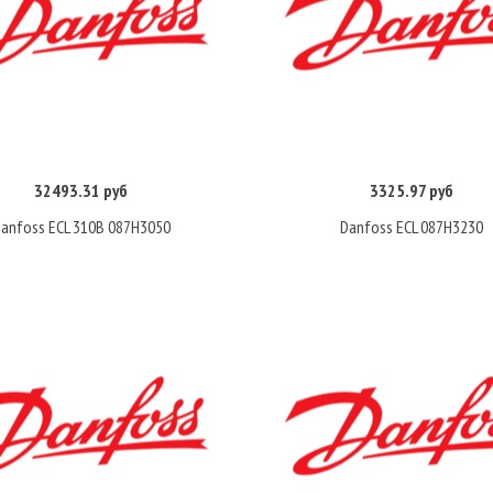
32493.31 руб
3325.97 руб
Купить
Купить
anfoss ECL 310B 087H3050
Danfoss ECL 087H3230