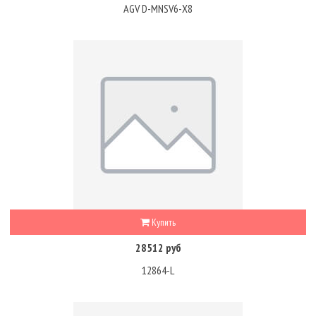
AGV D-MNSV6-X8
Купить
28512 руб
12864-L