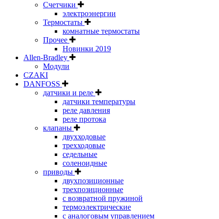
Счетчики
электроэнергии
Термостаты
комнатные термостаты
Прочее
Новинки 2019
Allen-Bradley
Модули
CZAKI
DANFOSS
датчики и реле
датчики температуры
реле давления
реле протока
клапаны
двухходовые
трехходовые
седельные
соленоидные
приводы
двухпозиционные
трехпозиционные
с возвратной пружиной
термоэлектрические
с аналоговым управлением