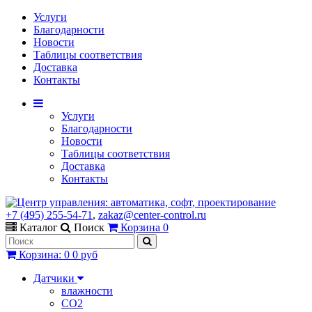
Услуги
Благодарности
Новости
Таблицы соответствия
Доставка
Контакты
Услуги
Благодарности
Новости
Таблицы соответствия
Доставка
Контакты
+7 (495) 255-54-71
,
zakaz@center-control.ru
Каталог
Поиск
Корзина
0
Корзина
:
0
0 руб
Датчики
влажности
CO2