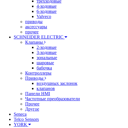
трехходовые
4-ходовые
6-ходовые
Valveco
приводы
аксессуары
прочее
SCHNEIDER ELECTRIC
Клапаны
2-ходовые
3-ходовые
зональные
шаровые
бабочка
Контроллеры
Приводы
воздушных заслонок
клапанов
Панели HMI
Частотные преобразователи
Прочее
Другое
Seneca
Telco Sensors
YORK