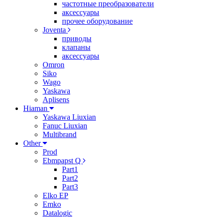
частотные преобразователи
аксессуары
прочее оборудование
Joventa
приводы
клапаны
аксессуары
Omron
Siko
Wago
Yaskawa
Aplisens
Hiaman
Yaskawa Liuxian
Fanuc Liuxian
Multibrand
Other
Prod
Ebmpapst Q
Part1
Part2
Part3
Elko EP
Emko
Datalogic