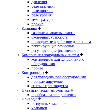
давления
реле давления
реле протока
реле уровня
температуры
прочие
Клапаны
газовые и запасные части
оконечных устройств
приводимые в действие давлением
регулирующие резьбовые
регулирующие фланцевые
Компоненты холодильных систем
контроллеры для холодильного
оборудования
прочее
Контроллеры
для холодильного оборудования
программируемые
сняты с производства
Пневматическая автоматика
преобразователи давления
Приводы
воздушных заслонок
клапанов