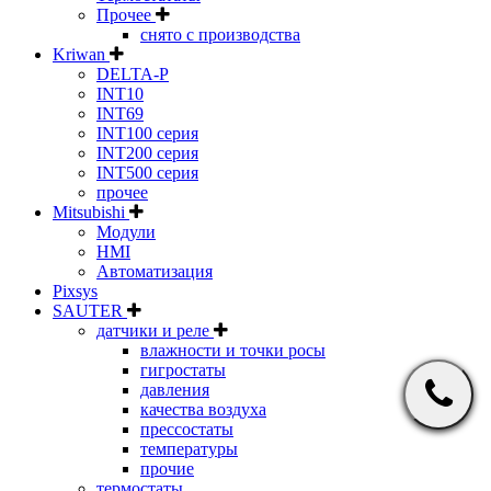
Прочее
снято с производства
Kriwan
DELTA-P
INT10
INT69
INT100 серия
INT200 серия
INT500 серия
прочее
Mitsubishi
Модули
HMI
Автоматизация
Pixsys
SAUTER
датчики и реле
влажности и точки росы
гигростаты
давления
качества воздуха
прессостаты
температуры
прочие
термостаты