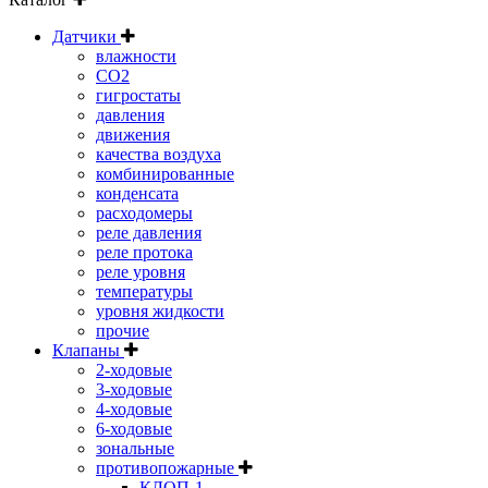
Датчики
влажности
CO2
гигростаты
давления
движения
качества воздуха
комбинированные
конденсата
расходомеры
реле давления
реле протока
реле уровня
температуры
уровня жидкости
прочие
Клапаны
2-ходовые
3-ходовые
4-ходовые
6-ходовые
зональные
противопожарные
КЛОП-1