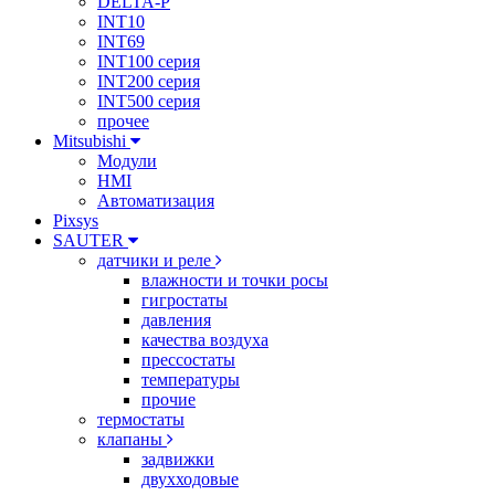
DELTA-P
INT10
INT69
INT100 серия
INT200 серия
INT500 серия
прочее
Mitsubishi
Модули
HMI
Автоматизация
Pixsys
SAUTER
датчики и реле
влажности и точки росы
гигростаты
давления
качества воздуха
прессостаты
температуры
прочие
термостаты
клапаны
задвижки
двухходовые