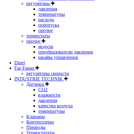
регуляторы
давления
температуры
расхода
перепуска
прочие
термостаты
прочее
модули
преобразователи давления
шкафы управления
Dinel
Fae Fagan
регуляторы скорости
INDUSTRIE TECHNIK
Датчики
CO2
влажности
давления
качества воздуха
температуры
Клапаны
Контроллеры
Приводы
Термостататы