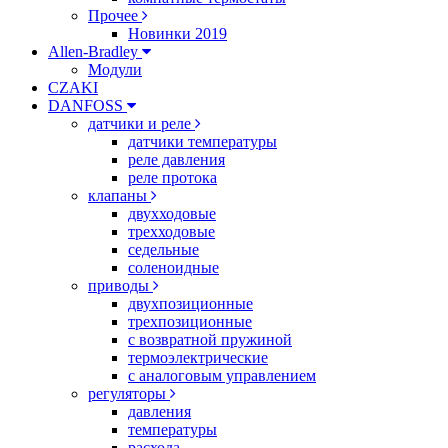
Прочее
Новинки 2019
Allen-Bradley
Модули
CZAKI
DANFOSS
датчики и реле
датчики температуры
реле давления
реле протока
клапаны
двухходовые
трехходовые
седельные
соленоидные
приводы
двухпозиционные
трехпозиционные
с возвратной пружиной
термоэлектрические
с аналоговым управлением
регуляторы
давления
температуры
расхода