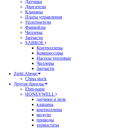
Датчики
Двигатели
Клапаны
Платы управления
Уплотнители
Фанкойлы
Чиллеры
Запчасти
SABROE
Контроллеры
Компрессоры
Насосы тепловые
Чиллеры
Запчасти
Ziehl-Abegg
China stock
Другие бренды
Ebm-papst
HONEYWELL
датчики и реле
клапаны
контроллеры
модули
приводы
термостаты