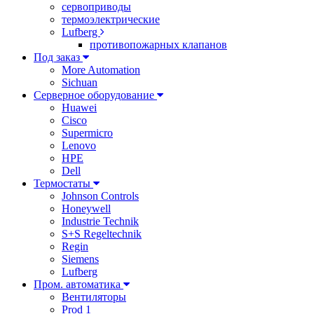
сервоприводы
термоэлектрические
Lufberg
противопожарных клапанов
Под заказ
More Automation
Sichuan
Серверное оборудование
Huawei
Cisco
Supermicro
Lenovo
HPE
Dell
Термостаты
Johnson Controls
Honeywell
Industrie Technik
S+S Regeltechnik
Regin
Siemens
Lufberg
Пром. автоматика
Вентиляторы
Prod 1