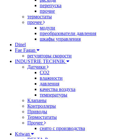
перепуска
прочие
термостаты
прочее
модули
преобразователи давления
шкафы управления
Dinel
Fae Fagan
регуляторы скорости
INDUSTRIE TECHNIK
Датчики
CO2
влажности
давления
качества воздуха
температуры
Клапаны
Контроллеры
Приводы
Термостататы
Прочее
снято с производства
Kriwan