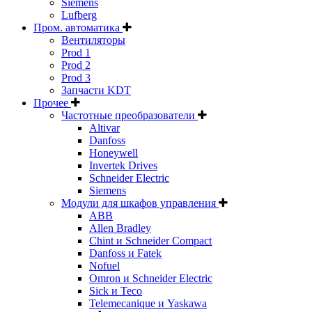
Siemens
Lufberg
Пром. автоматика
Вентиляторы
Prod 1
Prod 2
Prod 3
Запчасти KDT
Прочее
Частотные преобразователи
Altivar
Danfoss
Honeywell
Invertek Drives
Schneider Electric
Siemens
Модули для шкафов управления
ABB
Allen Bradley
Chint и Schneider Compact
Danfoss и Fatek
Nofuel
Omron и Schneider Electric
Sick и Teco
Telemecanique и Yaskawa