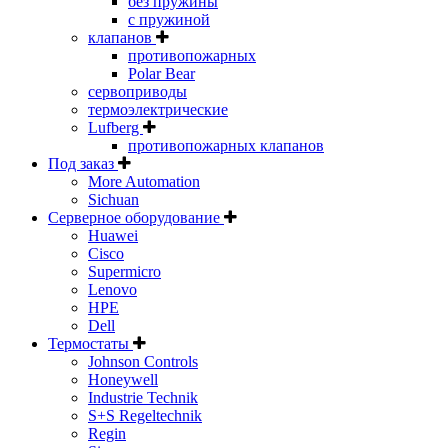
без пружины
с пружиной
клапанов
противопожарных
Polar Bear
сервоприводы
термоэлектрические
Lufberg
противопожарных клапанов
Под заказ
More Automation
Sichuan
Серверное оборудование
Huawei
Cisco
Supermicro
Lenovo
HPE
Dell
Термостаты
Johnson Controls
Honeywell
Industrie Technik
S+S Regeltechnik
Regin