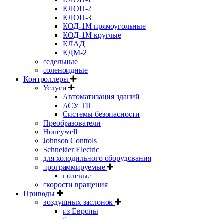
КЛОП-2
КЛОП-3
КОД-1М прямоугольные
КОД-1М круглые
КЛАД
КДМ-2
седельные
соленоидные
Контроллеры
Услуги
Автоматизация зданий
АСУ ТП
Системы безопасности
Преобразователи
Honeywell
Johnson Controls
Schneider Electric
для холодильного оборудования
программируемые
полевые
скорости вращения
Приводы
воздушных заслонок
из Европы