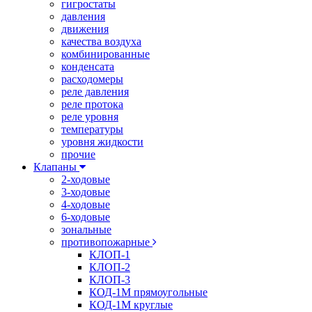
гигростаты
давления
движения
качества воздуха
комбинированные
конденсата
расходомеры
реле давления
реле протока
реле уровня
температуры
уровня жидкости
прочие
Клапаны
2-ходовые
3-ходовые
4-ходовые
6-ходовые
зональные
противопожарные
КЛОП-1
КЛОП-2
КЛОП-3
КОД-1М прямоугольные
КОД-1М круглые