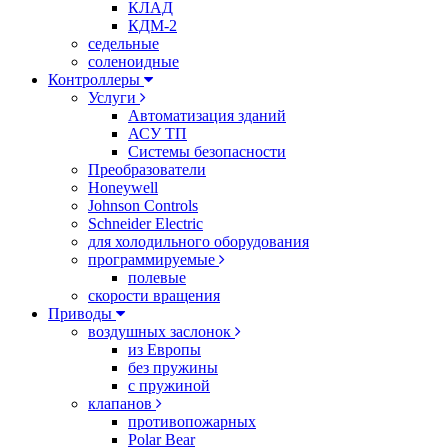
КЛАД
КДМ-2
седельные
соленоидные
Контроллеры
Услуги
Автоматизация зданий
АСУ ТП
Системы безопасности
Преобразователи
Honeywell
Johnson Controls
Schneider Electric
для холодильного оборудования
программируемые
полевые
скорости вращения
Приводы
воздушных заслонок
из Европы
без пружины
с пружиной
клапанов
противопожарных
Polar Bear