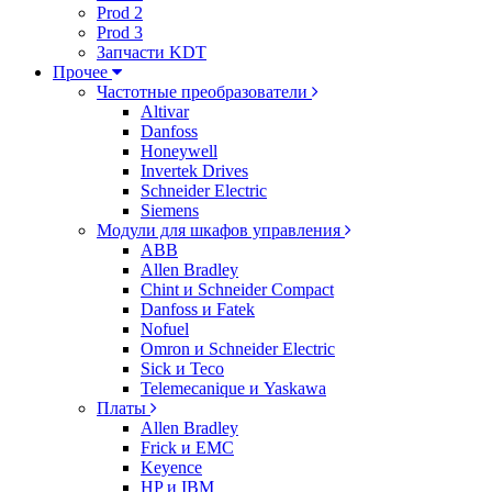
Prod 2
Prod 3
Запчасти KDT
Прочее
Частотные преобразователи
Altivar
Danfoss
Honeywell
Invertek Drives
Schneider Electric
Siemens
Модули для шкафов управления
ABB
Allen Bradley
Chint и Schneider Compact
Danfoss и Fatek
Nofuel
Omron и Schneider Electric
Sick и Teco
Telemecanique и Yaskawa
Платы
Allen Bradley
Frick и EMC
Keyence
HP и IBM