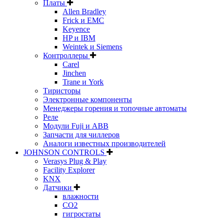
Платы
Allen Bradley
Frick и EMC
Keyence
HP и IBM
Weintek и Siemens
Контроллеры
Carel
Jinchen
Trane и York
Тиристоры
Электронные компоненты
Менеджеры горения и топочные автоматы
Реле
Модули Fuji и ABB
Запчасти для чиллеров
Аналоги известных производителей
JOHNSON CONTROLS
Verasys Plug & Play
Facility Explorer
KNX
Датчики
влажности
CO2
гигростаты