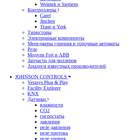
Weintek и Siemens
Контроллеры
Carel
Jinchen
Trane и York
Тиристоры
Электронные компоненты
Менеджеры горения и топочные автоматы
Реле
Модули Fuji и ABB
Запчасти для чиллеров
Аналоги известных производителей
JOHNSON CONTROLS
Verasys Plug & Play
Facility Explorer
KNX
Датчики
влажности
CO2
гигростаты
давления
реле давления
реле протока
реле уровня