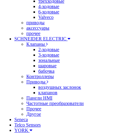
трехходовые
4-ходовые
6-ходовые
Valveco
приводы
аксессуары
прочее
SCHNEIDER ELECTRIC
Клапаны
2-ходовые
3-ходовые
зональные
шаровые
бабочка
Контроллеры
Приводы
воздушных заслонок
клапанов
Панели HMI
Частотные преобразователи
Прочее
Другое
Seneca
Telco Sensors
YORK