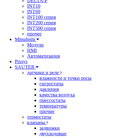
DELTA-P
INT10
INT69
INT100 серия
INT200 серия
INT500 серия
прочее
Mitsubishi
Модули
HMI
Автоматизация
Pixsys
SAUTER
датчики и реле
влажности и точки росы
гигростаты
давления
качества воздуха
прессостаты
температуры
прочие
термостаты
клапаны
задвижки
двухходовые