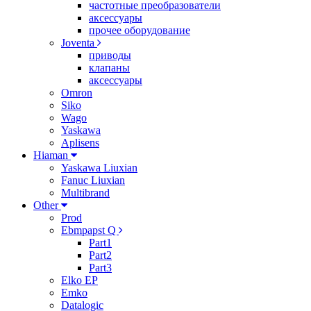
частотные преобразователи
аксессуары
прочее оборудование
Joventa
приводы
клапаны
аксессуары
Omron
Siko
Wago
Yaskawa
Aplisens
Hiaman
Yaskawa Liuxian
Fanuc Liuxian
Multibrand
Other
Prod
Ebmpapst Q
Part1
Part2
Part3
Elko EP
Emko
Datalogic