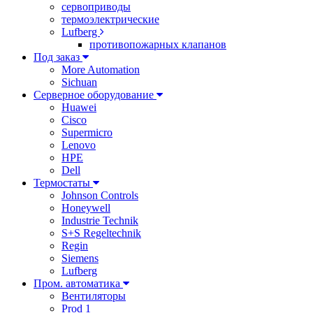
сервоприводы
термоэлектрические
Lufberg
противопожарных клапанов
Под заказ
More Automation
Sichuan
Серверное оборудование
Huawei
Cisco
Supermicro
Lenovo
HPE
Dell
Термостаты
Johnson Controls
Honeywell
Industrie Technik
S+S Regeltechnik
Regin
Siemens
Lufberg
Пром. автоматика
Вентиляторы
Prod 1