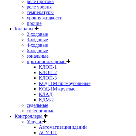
реле протока
реле уровня
температуры
уровня жидкости
прочие
Клапаны
2-ходовые
3-ходовые
4-ходовые
6-ходовые
зональные
противопожарные
КЛОП-1
КЛОП-2
КЛОП-3
КОД-1М прямоугольные
КОД-1М круглые
КЛАД
КДМ-2
седельные
соленоидные
Контроллеры
Услуги
Автоматизация зданий
АСУ ТП