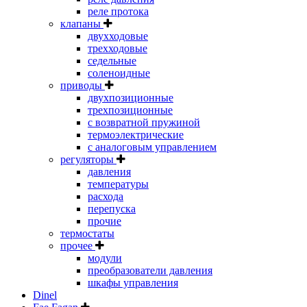
реле протока
клапаны
двухходовые
трехходовые
седельные
соленоидные
приводы
двухпозиционные
трехпозиционные
с возвратной пружиной
термоэлектрические
с аналоговым управлением
регуляторы
давления
температуры
расхода
перепуска
прочие
термостаты
прочее
модули
преобразователи давления
шкафы управления
Dinel