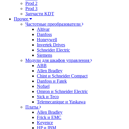
Prod 2
Prod 3
Запчасти KDT
Прочее
Частотные преобразователи
Altivar
Danfoss
Honeywell
Invertek Drives
Schneider Electric
Siemens
Модули для шкафов управления
ABB
Allen Bradley
Chint и Schneider Compact
Danfoss и Fatek
Nofuel
Omron и Schneider Electric
Sick и Teco
Telemecanique и Yaskawa
Платы
Allen Bradley
Frick и EMC
Keyence
HP и IBM