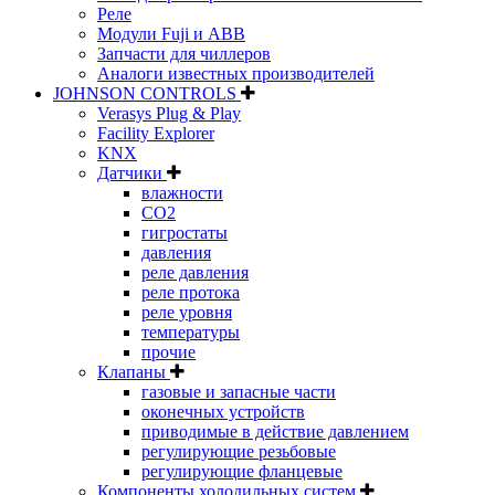
Реле
Модули Fuji и ABB
Запчасти для чиллеров
Аналоги известных производителей
JOHNSON CONTROLS
Verasys Plug & Play
Facility Explorer
KNX
Датчики
влажности
CO2
гигростаты
давления
реле давления
реле протока
реле уровня
температуры
прочие
Клапаны
газовые и запасные части
оконечных устройств
приводимые в действие давлением
регулирующие резьбовые
регулирующие фланцевые
Компоненты холодильных систем