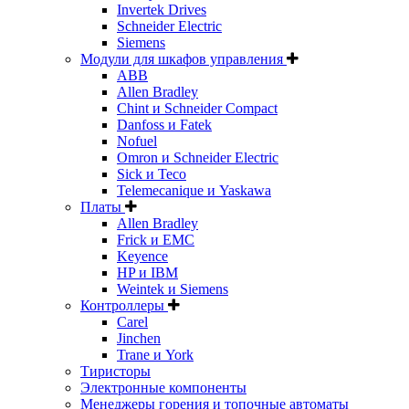
Invertek Drives
Schneider Electric
Siemens
Модули для шкафов управления
ABB
Allen Bradley
Chint и Schneider Compact
Danfoss и Fatek
Nofuel
Omron и Schneider Electric
Sick и Teco
Telemecanique и Yaskawa
Платы
Allen Bradley
Frick и EMC
Keyence
HP и IBM
Weintek и Siemens
Контроллеры
Carel
Jinchen
Trane и York
Тиристоры
Электронные компоненты
Менеджеры горения и топочные автоматы