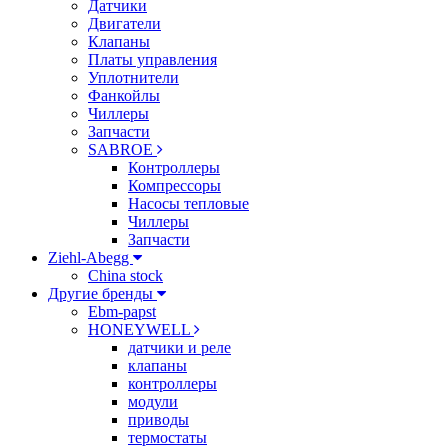
Датчики
Двигатели
Клапаны
Платы управления
Уплотнители
Фанкойлы
Чиллеры
Запчасти
SABROE
Контроллеры
Компрессоры
Насосы тепловые
Чиллеры
Запчасти
Ziehl-Abegg
China stock
Другие бренды
Ebm-papst
HONEYWELL
датчики и реле
клапаны
контроллеры
модули
приводы
термостаты