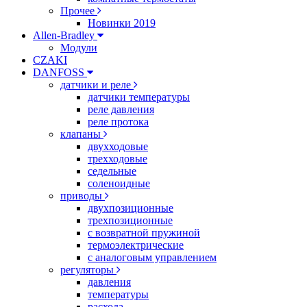
Прочее
Новинки 2019
Allen-Bradley
Модули
CZAKI
DANFOSS
датчики и реле
датчики температуры
реле давления
реле протока
клапаны
двухходовые
трехходовые
седельные
соленоидные
приводы
двухпозиционные
трехпозиционные
с возвратной пружиной
термоэлектрические
с аналоговым управлением
регуляторы
давления
температуры
расхода