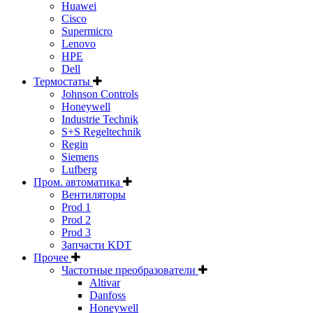
Huawei
Cisco
Supermicro
Lenovo
HPE
Dell
Термостаты
Johnson Controls
Honeywell
Industrie Technik
S+S Regeltechnik
Regin
Siemens
Lufberg
Пром. автоматика
Вентиляторы
Prod 1
Prod 2
Prod 3
Запчасти KDT
Прочее
Частотные преобразователи
Altivar
Danfoss
Honeywell