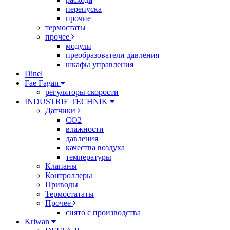
перепуска
прочие
термостаты
прочее
модули
преобразователи давления
шкафы управления
Dinel
Fae Fagan
регуляторы скорости
INDUSTRIE TECHNIK
Датчики
CO2
влажности
давления
качества воздуха
температуры
Клапаны
Контроллеры
Приводы
Термостататы
Прочее
снято с производства
Kriwan