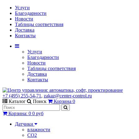
Услуги
Благодарности
Новости
Таблицы соответствия
Доставка
Контакты
Услуги
Благодарности
Новости
Таблицы соответствия
Доставка
Контакты
+7 (495) 255-54-71
,
zakaz@center-control.ru
Каталог
Поиск
Корзина
0
Корзина
:
0
0 руб
Датчики
влажности
CO2