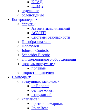
КЛАД
КДМ-2
седельные
соленоидные
Контроллеры
Услуги
Автоматизация зданий
АСУ ТП
Системы безопасности
Преобразователи
Honeywell
Johnson Controls
Schneider Electric
для холодильного оборудования
программируемые
полевые
скорости вращения
Приводы
воздушных заслонок
из Европы
без пружины
с пружиной
клапанов
противопожарных
Polar Bear