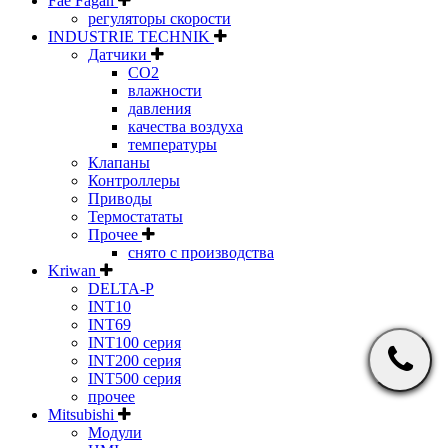
Fae Fagan
регуляторы скорости
INDUSTRIE TECHNIK
Датчики
CO2
влажности
давления
качества воздуха
температуры
Клапаны
Контроллеры
Приводы
Термостататы
Прочее
снято с производства
Kriwan
DELTA-P
INT10
INT69
INT100 серия
INT200 серия
INT500 серия
прочее
Mitsubishi
Модули