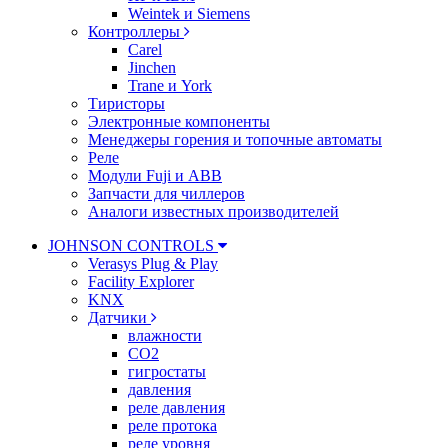
Weintek и Siemens
Контроллеры
Carel
Jinchen
Trane и York
Тиристоры
Электронные компоненты
Менеджеры горения и топочные автоматы
Реле
Модули Fuji и ABB
Запчасти для чиллеров
Аналоги известных производителей
JOHNSON CONTROLS
Verasys Plug & Play
Facility Explorer
KNX
Датчики
влажности
CO2
гигростаты
давления
реле давления
реле протока
реле уровня