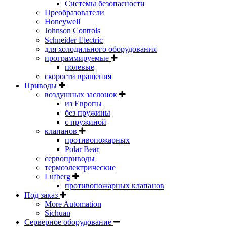
Системы безопасности
Преобразователи
Honeywell
Johnson Controls
Schneider Electric
для холодильного оборудования
программируемые
полевые
скорости вращения
Приводы
воздушных заслонок
из Европы
без пружины
с пружиной
клапанов
противопожарных
Polar Bear
сервоприводы
термоэлектрические
Lufberg
противопожарных клапанов
Под заказ
More Automation
Sichuan
Серверное оборудование