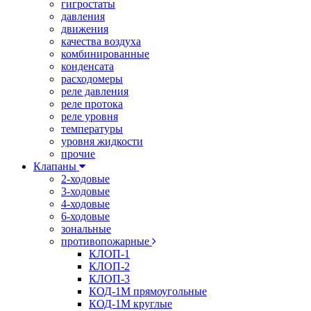
гигростаты
давления
движения
качества воздуха
комбинированные
конденсата
расходомеры
реле давления
реле протока
реле уровня
температуры
уровня жидкости
прочие
Клапаны
2-ходовые
3-ходовые
4-ходовые
6-ходовые
зональные
противопожарные
КЛОП-1
КЛОП-2
КЛОП-3
КОД-1М прямоугольные
КОД-1М круглые