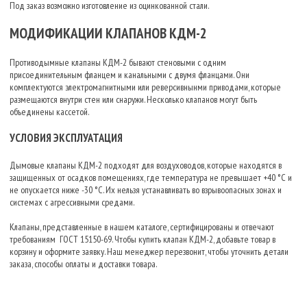
Под заказ возможно изготовление из оцинкованной стали.
МОДИФИКАЦИИ КЛАПАНОВ КДМ-2
Противодымные клапаны КДМ-2 бывают стеновыми с одним
присоединительным фланцем и канальными с двумя фланцами. Они
комплектуются электромагнитными или реверсивнынми приводами, которые
размещаются внутри стен или снаружи. Несколько клапанов могут быть
объединены кассетой.
УСЛОВИЯ ЭКСПЛУАТАЦИЯ
Дымовые клапаны КДМ-2 подходят для воздуховодов, которые находятся в
защищенных от осадков помещениях, где температура не превышает
+40 °С и
не опускается ниже -30 °С. Их нельзя устанавливать во взрывоопасных зонах и
системах с агрессивными средами.
Клапаны, представленные в нашем каталоге, сертифицированы и отвечают
требованиям ГОСТ 15150-69. Чтобы купить клапан КДМ-2, добавьте товар в
корзину и оформите заявку. Наш менеджер перезвонит, чтобы уточнить детали
заказа, способы оплаты и доставки товара.