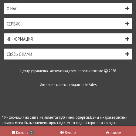
О НАС
СЕРВИС
ИНФОРМАЦИЯ
СВЯЗЬ С НАМИ
Центр управления: автоматика, софт, проектирование
2026
Интернет-магазин создан на
InSales
* Информация на сайте не является публичной офертой. Цены и характеристики
товаров могут быть изменены производителем в одностороннем порядке.
Актуальную цену уточняйте у менеджеров по телефону
+7 (495) 255-54-71
, либо по
Корзина
Фильтр
наверх
0
почте
zakaz@center-control.ru