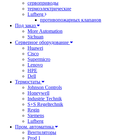
сервоприводы
термоэлектрические
Lufberg
противопожарных клапанов
Под заказ
More Automation
Sichuan
Серверное оборудование
Huawei
Cisco
Supermicro
Lenovo
HPE
Dell
Термостаты
Johnson Controls
Honeywell
Industrie Technik
S+S Regeltechnik
Regin
Siemens
Lufberg
Пром. автоматика
Вентиляторы
Prod 1