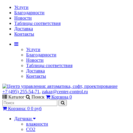
Услуги
Благодарности
Новости
Таблицы соответствия
Доставка
Контакты
Услуги
Благодарности
Новости
Таблицы соответствия
Доставка
Контакты
+7 (495) 255-54-71
,
zakaz@center-control.ru
Каталог
Поиск
Корзина
0
Корзина
:
0
0 руб
Датчики
влажности
CO2