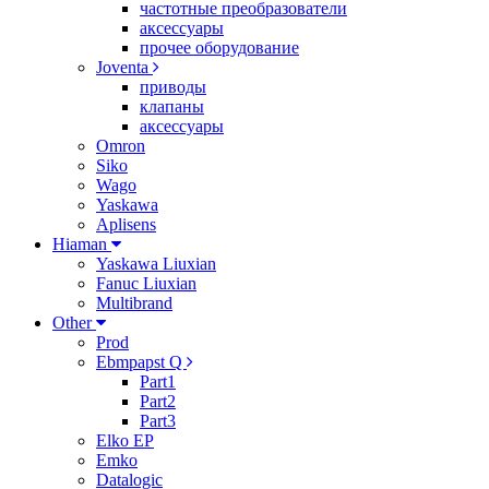
частотные преобразователи
аксессуары
прочее оборудование
Joventa
приводы
клапаны
аксессуары
Omron
Siko
Wago
Yaskawa
Aplisens
Hiaman
Yaskawa Liuxian
Fanuc Liuxian
Multibrand
Other
Prod
Ebmpapst Q
Part1
Part2
Part3
Elko EP
Emko
Datalogic