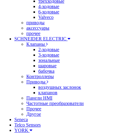
трехходовые
4-ходовые
6-ходовые
Valveco
приводы
аксессуары
прочее
SCHNEIDER ELECTRIC
Клапаны
2-ходовые
3-ходовые
зональные
шаровые
бабочка
Контроллеры
Приводы
воздушных заслонок
клапанов
Панели HMI
Частотные преобразователи
Прочее
Другое
Seneca
Telco Sensors
YORK