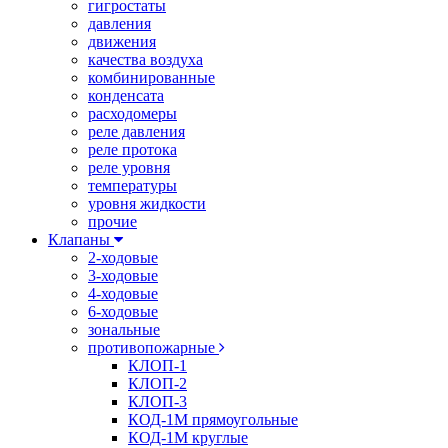
гигростаты
давления
движения
качества воздуха
комбинированные
конденсата
расходомеры
реле давления
реле протока
реле уровня
температуры
уровня жидкости
прочие
Клапаны
2-ходовые
3-ходовые
4-ходовые
6-ходовые
зональные
противопожарные
КЛОП-1
КЛОП-2
КЛОП-3
КОД-1М прямоугольные
КОД-1М круглые