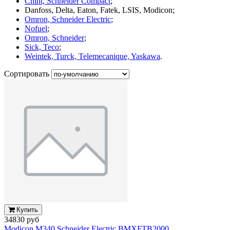
Chint, Schneider Compact
;
Danfoss, Delta, Eaton, Fatek, LSIS, Modicon;
Omron, Schneider Electric
;
Nofuel
;
Omron, Schneider
;
Sick, Teco
;
Weintek, Turck, Telemecanique, Yaskawa
.
Сортировать
Купить
34830 руб
Modicon M340 Schneider Electric BMXFTB2000