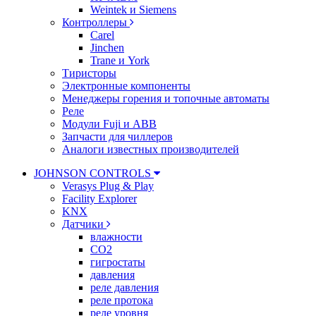
Weintek и Siemens
Контроллеры
Carel
Jinchen
Trane и York
Тиристоры
Электронные компоненты
Менеджеры горения и топочные автоматы
Реле
Модули Fuji и ABB
Запчасти для чиллеров
Аналоги известных производителей
JOHNSON CONTROLS
Verasys Plug & Play
Facility Explorer
KNX
Датчики
влажности
CO2
гигростаты
давления
реле давления
реле протока
реле уровня