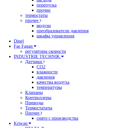
перепуска
прочие
термостаты
прочее
модули
преобразователи давления
шкафы управления
Dinel
Fae Fagan
регуляторы скорости
INDUSTRIE TECHNIK
Датчики
CO2
влажности
давления
качества воздуха
температуры
Клапаны
Контроллеры
Приводы
Термостататы
Прочее
снято с производства
Kriwan