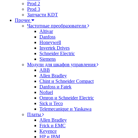
Prod 2
Prod 3
Запчасти KDT
Прочее
Частотные преобразователи
Altivar
Danfoss
Honeywell
Invertek Drives
Schneider Electric
Siemens
Модули для шкафов управления
ABB
Allen Bradley
Chint и Schneider Compact
Danfoss и Fatek
Nofuel
Omron и Schneider Electric
Sick и Teco
Telemecanique и Yaskawa
Платы
Allen Bradley
Frick и EMC
Keyence
HP и IBM