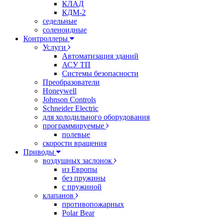
КЛАД
КДМ-2
седельные
соленоидные
Контроллеры
Услуги
Автоматизация зданий
АСУ ТП
Системы безопасности
Преобразователи
Honeywell
Johnson Controls
Schneider Electric
для холодильного оборудования
программируемые
полевые
скорости вращения
Приводы
воздушных заслонок
из Европы
без пружины
с пружиной
клапанов
противопожарных
Polar Bear