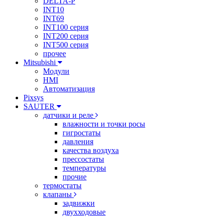
DELTA-P
INT10
INT69
INT100 серия
INT200 серия
INT500 серия
прочее
Mitsubishi
Модули
HMI
Автоматизация
Pixsys
SAUTER
датчики и реле
влажности и точки росы
гигростаты
давления
качества воздуха
прессостаты
температуры
прочие
термостаты
клапаны
задвижки
двухходовые