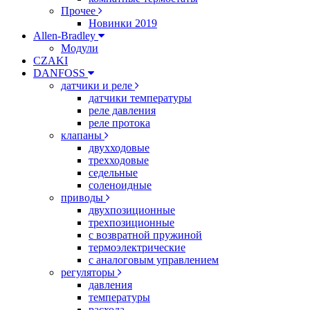
Прочее
Новинки 2019
Allen-Bradley
Модули
CZAKI
DANFOSS
датчики и реле
датчики температуры
реле давления
реле протока
клапаны
двухходовые
трехходовые
седельные
соленоидные
приводы
двухпозиционные
трехпозиционные
с возвратной пружиной
термоэлектрические
с аналоговым управлением
регуляторы
давления
температуры
расхода