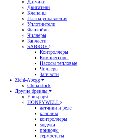
Датчики
Двигатели
Клапаны
Платы управления
Уплотнители
Фанкойлы
Чиллеры
Запчасти
SABROE
Контроллеры
Компрессоры
Насосы тепловые
Чиллеры
Запчасти
Ziehl-Abegg
China stock
Другие бренды
Ebm-papst
HONEYWELL
датчики и реле
клапаны
контроллеры
модули
приводы
термостаты