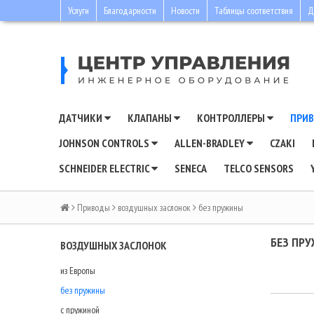
Услуги
Благодарности
Новости
Таблицы соответствия
Д
ДАТЧИКИ
КЛАПАНЫ
КОНТРОЛЛЕРЫ
ПРИ
JOHNSON CONTROLS
ALLEN-BRADLEY
CZAKI
SCHNEIDER ELECTRIC
SENECA
TELCO SENSORS
Приводы
воздушных заслонок
без пружины
БЕЗ ПР
ВОЗДУШНЫХ ЗАСЛОНОК
из Европы
без пружины
с пружиной