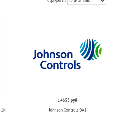
Сортировать
14655 руб
Купить
-1N
Johnson Controls DA1