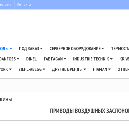
оставка
Контакты
ВОДЫ
ПОД ЗАКАЗ
СЕРВЕРНОЕ ОБОРУДОВАНИЕ
ТЕРМОСТ
DANFOSS
DINEL
FAE FAGAN
INDUSTRIE TECHNIK
KRI
YORK
ZIEHL-ABEGG
ДРУГИЕ БРЕНДЫ
HIAMAN
OTHE
УЖИНЫ
ПРИВОДЫ ВОЗДУШНЫХ ЗАСЛОНОК