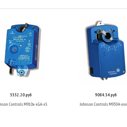
5352.20 руб
9084.34 руб
Купить
Купить
hnson Controls M910x-xGA-xS
Johnson Controls M9304-xxx