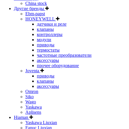
China stock
Другие бренды
Ebm-papst
HONEYWELL
датчики и реле
клапаны
контроллеры
модули
приводы
термостаты
частотные преобразователи
аксессуары
прочее оборудование
Joventa
приводы
клапаны
аксессуары
Omron
Siko
Wago
Yaskawa
Aplisens
Hiaman
Yaskawa Liuxian
Fanuc Liuxian