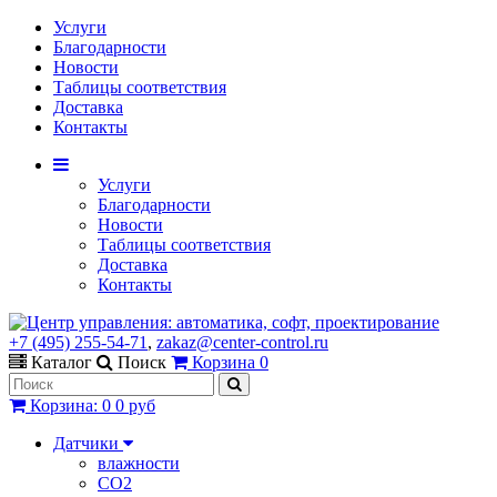
Услуги
Благодарности
Новости
Таблицы соответствия
Доставка
Контакты
Услуги
Благодарности
Новости
Таблицы соответствия
Доставка
Контакты
+7 (495) 255-54-71
,
zakaz@center-control.ru
Каталог
Поиск
Корзина
0
Корзина
:
0
0 руб
Датчики
влажности
CO2