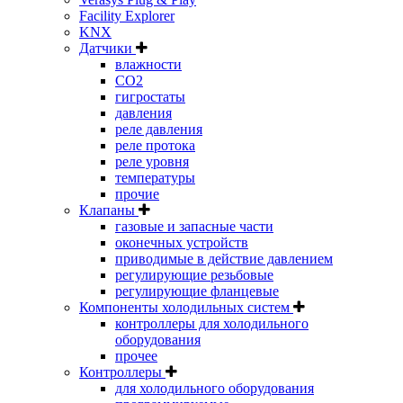
Facility Explorer
KNX
Датчики
влажности
CO2
гигростаты
давления
реле давления
реле протока
реле уровня
температуры
прочие
Клапаны
газовые и запасные части
оконечных устройств
приводимые в действие давлением
регулирующие резьбовые
регулирующие фланцевые
Компоненты холодильных систем
контроллеры для холодильного
оборудования
прочее
Контроллеры
для холодильного оборудования