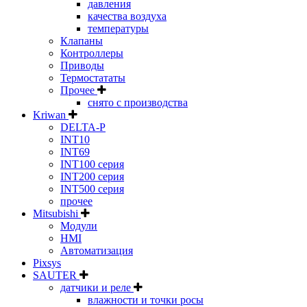
давления
качества воздуха
температуры
Клапаны
Контроллеры
Приводы
Термостататы
Прочее
снято с производства
Kriwan
DELTA-P
INT10
INT69
INT100 серия
INT200 серия
INT500 серия
прочее
Mitsubishi
Модули
HMI
Автоматизация
Pixsys
SAUTER
датчики и реле
влажности и точки росы