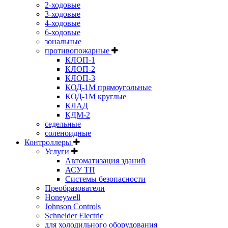
2-ходовые
3-ходовые
4-ходовые
6-ходовые
зональные
противопожарные
КЛОП-1
КЛОП-2
КЛОП-3
КОД-1М прямоугольные
КОД-1М круглые
КЛАД
КДМ-2
седельные
соленоидные
Контроллеры
Услуги
Автоматизация зданий
АСУ ТП
Системы безопасности
Преобразователи
Honeywell
Johnson Controls
Schneider Electric
для холодильного оборудования