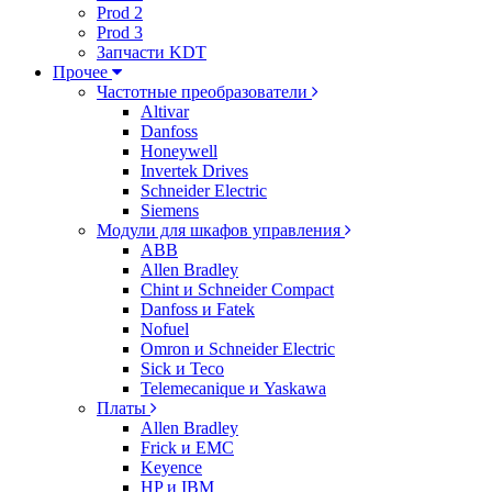
Prod 2
Prod 3
Запчасти KDT
Прочее
Частотные преобразователи
Altivar
Danfoss
Honeywell
Invertek Drives
Schneider Electric
Siemens
Модули для шкафов управления
ABB
Allen Bradley
Chint и Schneider Compact
Danfoss и Fatek
Nofuel
Omron и Schneider Electric
Sick и Teco
Telemecanique и Yaskawa
Платы
Allen Bradley
Frick и EMC
Keyence
HP и IBM