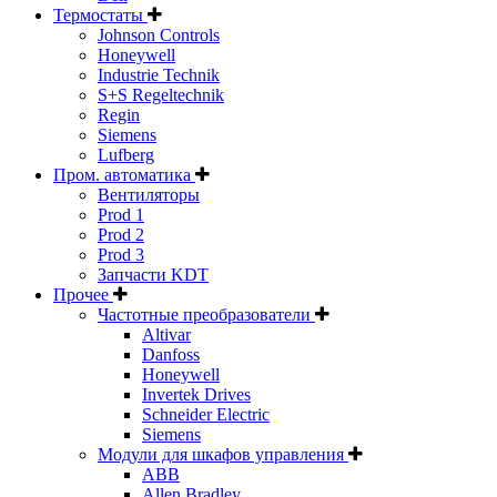
Термостаты
Johnson Controls
Honeywell
Industrie Technik
S+S Regeltechnik
Regin
Siemens
Lufberg
Пром. автоматика
Вентиляторы
Prod 1
Prod 2
Prod 3
Запчасти KDT
Прочее
Частотные преобразователи
Altivar
Danfoss
Honeywell
Invertek Drives
Schneider Electric
Siemens
Модули для шкафов управления
ABB
Allen Bradley