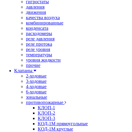
гигростаты
давления
движения
качества воздуха
комбинированные
конденсата
расходомеры
реле давления
реле протока
реле уровня
температуры
уровня жидкости
прочие
Клапаны
2-ходовые
3-ходовые
4-ходовые
6-ходовые
зональные
противопожарные
КЛОП-1
КЛОП-2
КЛОП-3
КОД-1М прямоугольные
КОД-1М круглые