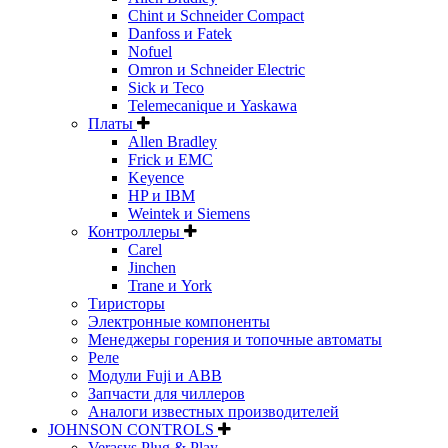
Chint и Schneider Compact
Danfoss и Fatek
Nofuel
Omron и Schneider Electric
Sick и Teco
Telemecanique и Yaskawa
Платы
Allen Bradley
Frick и EMC
Keyence
HP и IBM
Weintek и Siemens
Контроллеры
Carel
Jinchen
Trane и York
Тиристоры
Электронные компоненты
Менеджеры горения и топочные автоматы
Реле
Модули Fuji и ABB
Запчасти для чиллеров
Аналоги известных производителей
JOHNSON CONTROLS
Verasys Plug & Play