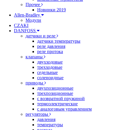
Прочее
Новинки 2019
Allen-Bradley
Модули
CZAKI
DANFOSS
датчики и реле
датчики температуры
реле давления
реле протока
клапаны
двухходовые
трехходовые
седельные
соленоидные
приводы
двухпозиционные
трехпозиционные
с возвратной пружиной
термоэлектрические
с аналоговым управлением
регуляторы
давления
температуры
расхода