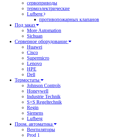
сервоприводы
термоэлектрические
Lufberg
противопожарных клапанов
Под заказ
More Automation
Sichuan
Серверное оборудование
Huawei
Cisco
Supermicro
Lenovo
HPE
Dell
Термостаты
Johnson Controls
Honeywell
Industrie Technik
S+S Regeltechnik
Regin
Siemens
Lufberg
Пром. автоматика
Вентиляторы
Prod 1