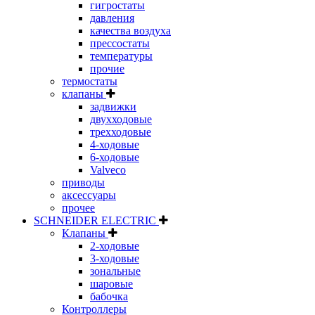
гигростаты
давления
качества воздуха
прессостаты
температуры
прочие
термостаты
клапаны
задвижки
двухходовые
трехходовые
4-ходовые
6-ходовые
Valveco
приводы
аксессуары
прочее
SCHNEIDER ELECTRIC
Клапаны
2-ходовые
3-ходовые
зональные
шаровые
бабочка
Контроллеры