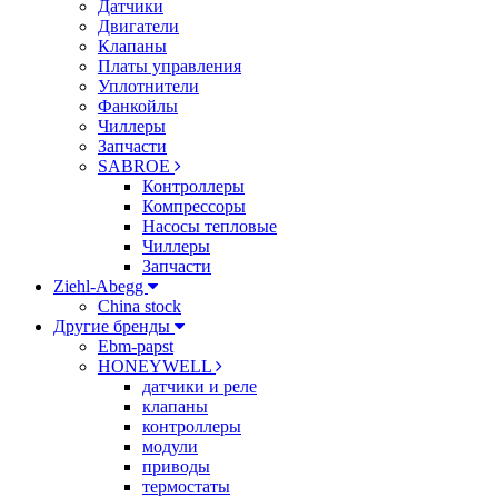
Датчики
Двигатели
Клапаны
Платы управления
Уплотнители
Фанкойлы
Чиллеры
Запчасти
SABROE
Контроллеры
Компрессоры
Насосы тепловые
Чиллеры
Запчасти
Ziehl-Abegg
China stock
Другие бренды
Ebm-papst
HONEYWELL
датчики и реле
клапаны
контроллеры
модули
приводы
термостаты