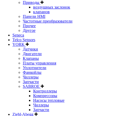
Приводы
воздушных заслонок
клапанов
Панели HMI
Частотные преобразователи
Прочее
Другое
Seneca
Telco Sensors
YORK
Датчики
Двигатели
Клапаны
Платы управления
Уплотнители
Фанкойлы
Чиллеры
Запчасти
SABROE
Контроллеры
Компрессоры
Насосы тепловые
Чиллеры
Запчасти
Ziehl-Abegg