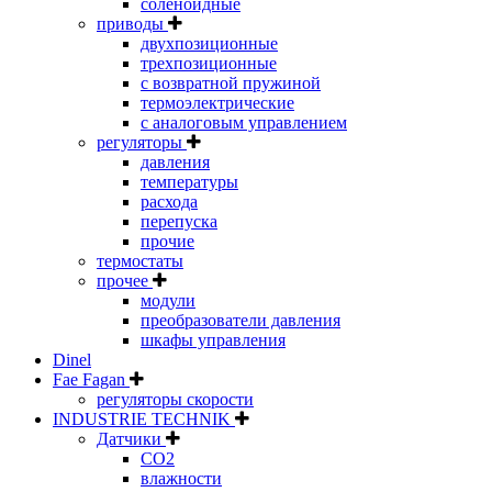
соленоидные
приводы
двухпозиционные
трехпозиционные
с возвратной пружиной
термоэлектрические
с аналоговым управлением
регуляторы
давления
температуры
расхода
перепуска
прочие
термостаты
прочее
модули
преобразователи давления
шкафы управления
Dinel
Fae Fagan
регуляторы скорости
INDUSTRIE TECHNIK
Датчики
CO2
влажности