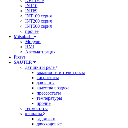
DELTA-P
INT10
INT69
INT100 серия
INT200 серия
INT500 серия
прочее
Mitsubishi
Модули
HMI
Автоматизация
Pixsys
SAUTER
датчики и реле
влажности и точки росы
гигростаты
давления
качества воздуха
прессостаты
температуры
прочие
термостаты
клапаны
задвижки
двухходовые