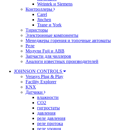
Weintek и Siemens
Контроллеры
Carel
Jinchen
Trane и York
Тиристоры
Электронные компоненты
Менеджеры горения и топочные автоматы
Реле
Модули Fuji и ABB
Запчасти для чиллеров
Аналоги известных производителей
JOHNSON CONTROLS
Verasys Plug & Play
Facility Explorer
KNX
Датчики
влажности
CO2
гигростаты
давления
реле давления
реле протока
реле уровня