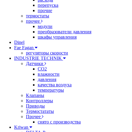
перепуска
прочие
термостаты
прочее
модули
преобразователи давления
шкафы управления
Dinel
Fae Fagan
регуляторы скорости
INDUSTRIE TECHNIK
Датчики
CO2
влажности
давления
качества воздуха
температуры
Клапаны
Контроллеры
Приводы
Термостататы
Прочее
снято с производства
Kriwan