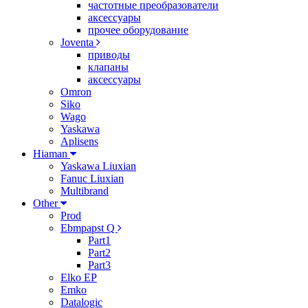
частотные преобразователи
аксессуары
прочее оборудование
Joventa
приводы
клапаны
аксессуары
Omron
Siko
Wago
Yaskawa
Aplisens
Hiaman
Yaskawa Liuxian
Fanuc Liuxian
Multibrand
Other
Prod
Ebmpapst Q
Part1
Part2
Part3
Elko EP
Emko
Datalogic