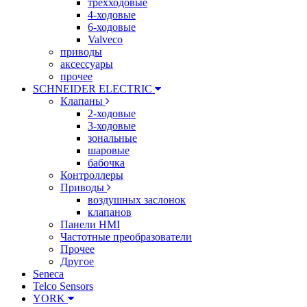
трехходовые
4-ходовые
6-ходовые
Valveco
приводы
аксессуары
прочее
SCHNEIDER ELECTRIC
Клапаны
2-ходовые
3-ходовые
зональные
шаровые
бабочка
Контроллеры
Приводы
воздушных заслонок
клапанов
Панели HMI
Частотные преобразователи
Прочее
Другое
Seneca
Telco Sensors
YORK