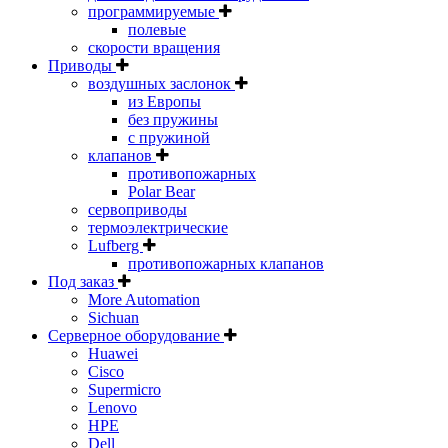
программируемые
полевые
скорости вращения
Приводы
воздушных заслонок
из Европы
без пружины
с пружиной
клапанов
противопожарных
Polar Bear
сервоприводы
термоэлектрические
Lufberg
противопожарных клапанов
Под заказ
More Automation
Sichuan
Серверное оборудование
Huawei
Cisco
Supermicro
Lenovo
HPE
Dell