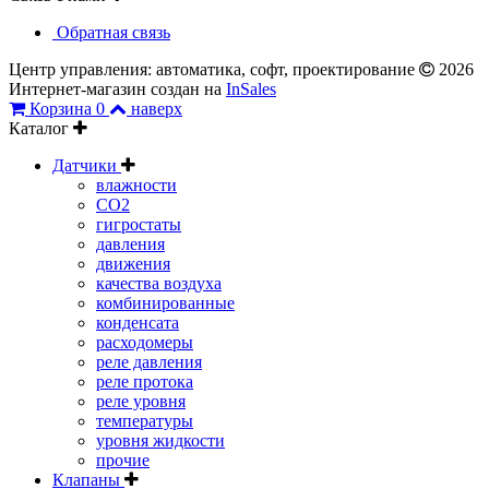
Обратная связь
Центр управления: автоматика, софт, проектирование
2026
Интернет-магазин создан на
InSales
Корзина
0
наверх
Каталог
Датчики
влажности
CO2
гигростаты
давления
движения
качества воздуха
комбинированные
конденсата
расходомеры
реле давления
реле протока
реле уровня
температуры
уровня жидкости
прочие
Клапаны