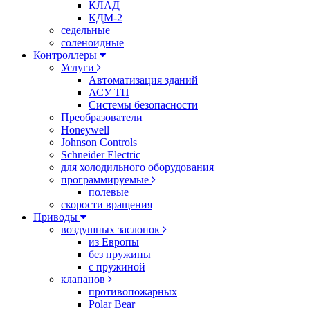
КЛАД
КДМ-2
седельные
соленоидные
Контроллеры
Услуги
Автоматизация зданий
АСУ ТП
Системы безопасности
Преобразователи
Honeywell
Johnson Controls
Schneider Electric
для холодильного оборудования
программируемые
полевые
скорости вращения
Приводы
воздушных заслонок
из Европы
без пружины
с пружиной
клапанов
противопожарных
Polar Bear