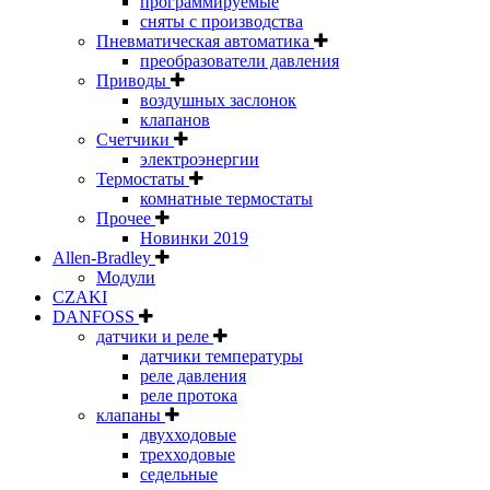
программируемые
сняты с производства
Пневматическая автоматика
преобразователи давления
Приводы
воздушных заслонок
клапанов
Счетчики
электроэнергии
Термостаты
комнатные термостаты
Прочее
Новинки 2019
Allen-Bradley
Модули
CZAKI
DANFOSS
датчики и реле
датчики температуры
реле давления
реле протока
клапаны
двухходовые
трехходовые
седельные