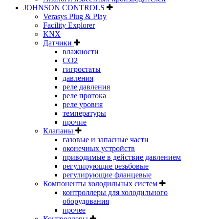
JOHNSON CONTROLS
Verasys Plug & Play
Facility Explorer
KNX
Датчики
влажности
CO2
гигростаты
давления
реле давления
реле протока
реле уровня
температуры
прочие
Клапаны
газовые и запасные части
оконечных устройств
приводимые в действие давлением
регулирующие резьбовые
регулирующие фланцевые
Компоненты холодильных систем
контроллеры для холодильного
оборудования
прочее
Контроллеры