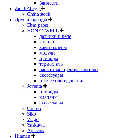
Запчасти
Ziehl-Abegg
China stock
Другие бренды
Ebm-papst
HONEYWELL
датчики и реле
клапаны
контроллеры
модули
приводы
термостаты
частотные преобразователи
аксессуары
прочее оборудование
Joventa
приводы
клапаны
аксессуары
Omron
Siko
Wago
Yaskawa
Aplisens
Hiaman