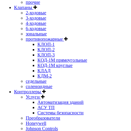
прочие
Клапаны
2-ходовые
3-ходовые
4-ходовые
6-ходовые
зональные
противопожарные
КЛОП-1
КЛОП-2
КЛОП-3
КОД-1М прямоугольные
КОД-1М круглые
КЛАД
КДМ-2
седельные
соленоидные
Контроллеры
Услуги
Автоматизация зданий
АСУ ТП
Системы безопасности
Преобразователи
Honeywell
Johnson Controls