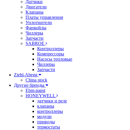
Датчики
Двигатели
Клапаны
Платы управления
Уплотнители
Фанкойлы
Чиллеры
Запчасти
SABROE
Контроллеры
Компрессоры
Насосы тепловые
Чиллеры
Запчасти
Ziehl-Abegg
China stock
Другие бренды
Ebm-papst
HONEYWELL
датчики и реле
клапаны
контроллеры
модули
приводы
термостаты