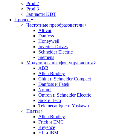
Prod 2
Prod 3
Запчасти KDT
Прочее
Частотные преобразователи
Altivar
Danfoss
Honeywell
Invertek Drives
Schneider Electric
Siemens
Модули для шкафов управления
ABB
Allen Bradley
Chint и Schneider Compact
Danfoss и Fatek
Nofuel
Omron и Schneider Electric
Sick и Teco
Telemecanique и Yaskawa
Платы
Allen Bradley
Frick и EMC
Keyence
HP и IBM