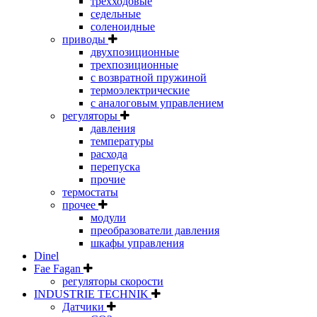
трехходовые
седельные
соленоидные
приводы
двухпозиционные
трехпозиционные
с возвратной пружиной
термоэлектрические
с аналоговым управлением
регуляторы
давления
температуры
расхода
перепуска
прочие
термостаты
прочее
модули
преобразователи давления
шкафы управления
Dinel
Fae Fagan
регуляторы скорости
INDUSTRIE TECHNIK
Датчики