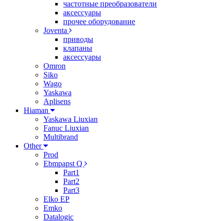
частотные преобразователи
аксессуары
прочее оборудование
Joventa
приводы
клапаны
аксессуары
Omron
Siko
Wago
Yaskawa
Aplisens
Hiaman
Yaskawa Liuxian
Fanuc Liuxian
Multibrand
Other
Prod
Ebmpapst Q
Part1
Part2
Part3
Elko EP
Emko
Datalogic