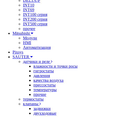
DELTA-P
INT10
INT69
INT100 серия
INT200 серия
INT500 серия
прочее
Mitsubishi
Модули
HMI
Автоматизация
Pixsys
SAUTER
датчики и реле
влажности и точки росы
гигростаты
давления
качества воздуха
прессостаты
температуры
прочие
термостаты
клапаны
задвижки
двухходовые