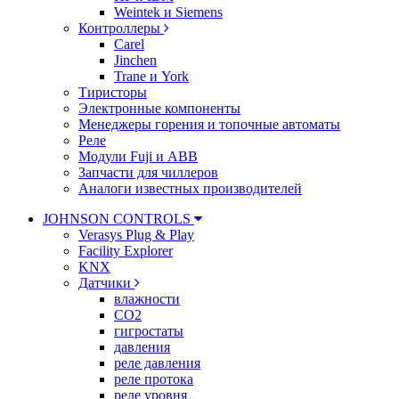
Weintek и Siemens
Контроллеры
Carel
Jinchen
Trane и York
Тиристоры
Электронные компоненты
Менеджеры горения и топочные автоматы
Реле
Модули Fuji и ABB
Запчасти для чиллеров
Аналоги известных производителей
JOHNSON CONTROLS
Verasys Plug & Play
Facility Explorer
KNX
Датчики
влажности
CO2
гигростаты
давления
реле давления
реле протока
реле уровня