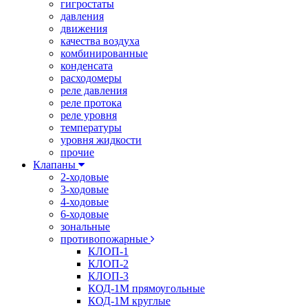
гигростаты
давления
движения
качества воздуха
комбинированные
конденсата
расходомеры
реле давления
реле протока
реле уровня
температуры
уровня жидкости
прочие
Клапаны
2-ходовые
3-ходовые
4-ходовые
6-ходовые
зональные
противопожарные
КЛОП-1
КЛОП-2
КЛОП-3
КОД-1М прямоугольные
КОД-1М круглые