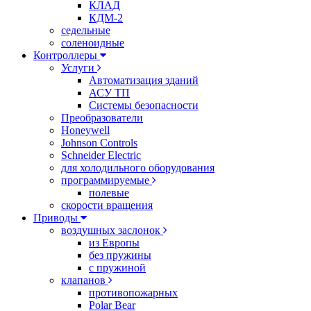
КЛАД
КДМ-2
седельные
соленоидные
Контроллеры
Услуги
Автоматизация зданий
АСУ ТП
Системы безопасности
Преобразователи
Honeywell
Johnson Controls
Schneider Electric
для холодильного оборудования
программируемые
полевые
скорости вращения
Приводы
воздушных заслонок
из Европы
без пружины
с пружиной
клапанов
противопожарных
Polar Bear