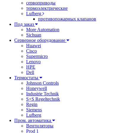
сервоприводы
термоэлектрические
Lufberg
противопожарных клапанов
Под заказ
More Automation
Sichuan
Серверное оборудование
Huawei
Cisco
Supermicro
Lenovo
HPE
Dell
Термостаты
Johnson Controls
Honeywell
Industrie Technik
S+S Regeltechnik
Regin
Siemens
Lufberg
Пром. автоматика
Вентиляторы
Prod 1