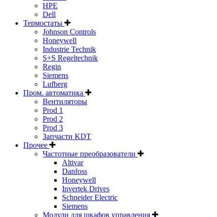
HPE
Dell
Термостаты
Johnson Controls
Honeywell
Industrie Technik
S+S Regeltechnik
Regin
Siemens
Lufberg
Пром. автоматика
Вентиляторы
Prod 1
Prod 2
Prod 3
Запчасти KDT
Прочее
Частотные преобразователи
Altivar
Danfoss
Honeywell
Invertek Drives
Schneider Electric
Siemens
Модули для шкафов управления