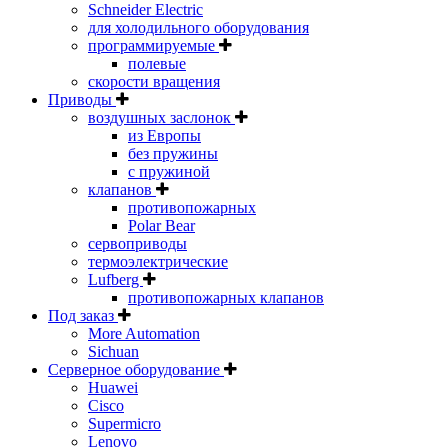
Schneider Electric
для холодильного оборудования
программируемые
полевые
скорости вращения
Приводы
воздушных заслонок
из Европы
без пружины
с пружиной
клапанов
противопожарных
Polar Bear
сервоприводы
термоэлектрические
Lufberg
противопожарных клапанов
Под заказ
More Automation
Sichuan
Серверное оборудование
Huawei
Cisco
Supermicro
Lenovo