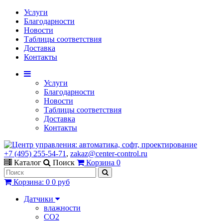
Услуги
Благодарности
Новости
Таблицы соответствия
Доставка
Контакты
Услуги
Благодарности
Новости
Таблицы соответствия
Доставка
Контакты
+7 (495) 255-54-71
,
zakaz@center-control.ru
Каталог
Поиск
Корзина
0
Корзина
:
0
0 руб
Датчики
влажности
CO2