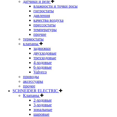
датчики и реле
влажности и точки росы
гигростаты
давления
качества воздуха
прессостаты
температуры
прочие
термостаты
клапаны
задвижки
двухходовые
трехходовые
4-ходовые
6-ходовые
Valveco
приводы
аксессуары
прочее
SCHNEIDER ELECTRIC
Клапаны
2-ходовые
3-ходовые
зональные
шаровые