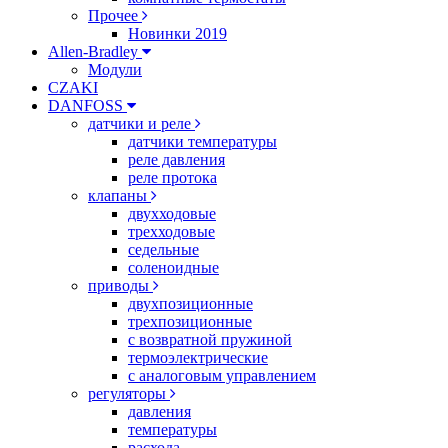
Прочее
Новинки 2019
Allen-Bradley
Модули
CZAKI
DANFOSS
датчики и реле
датчики температуры
реле давления
реле протока
клапаны
двухходовые
трехходовые
седельные
соленоидные
приводы
двухпозиционные
трехпозиционные
с возвратной пружиной
термоэлектрические
с аналоговым управлением
регуляторы
давления
температуры
расхода