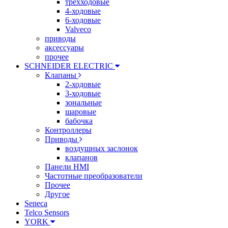
трехходовые
4-ходовые
6-ходовые
Valveco
приводы
аксессуары
прочее
SCHNEIDER ELECTRIC
Клапаны
2-ходовые
3-ходовые
зональные
шаровые
бабочка
Контроллеры
Приводы
воздушных заслонок
клапанов
Панели HMI
Частотные преобразователи
Прочее
Другое
Seneca
Telco Sensors
YORK