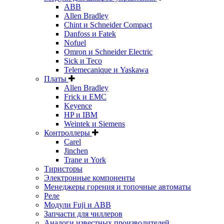
ABB
Allen Bradley
Chint и Schneider Compact
Danfoss и Fatek
Nofuel
Omron и Schneider Electric
Sick и Teco
Telemecanique и Yaskawa
Платы
Allen Bradley
Frick и EMC
Keyence
HP и IBM
Weintek и Siemens
Контроллеры
Carel
Jinchen
Trane и York
Тиристоры
Электронные компоненты
Менеджеры горения и топочные автоматы
Реле
Модули Fuji и ABB
Запчасти для чиллеров
Аналоги известных производителей