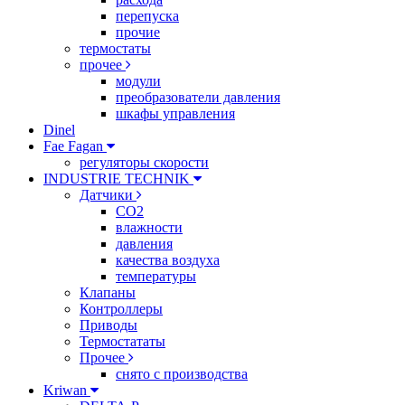
перепуска
прочие
термостаты
прочее
модули
преобразователи давления
шкафы управления
Dinel
Fae Fagan
регуляторы скорости
INDUSTRIE TECHNIK
Датчики
CO2
влажности
давления
качества воздуха
температуры
Клапаны
Контроллеры
Приводы
Термостататы
Прочее
снято с производства
Kriwan