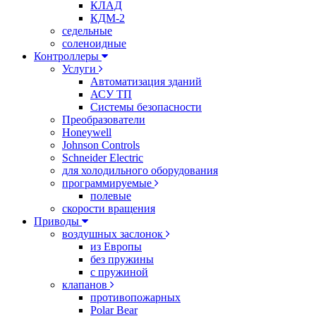
КЛАД
КДМ-2
седельные
соленоидные
Контроллеры
Услуги
Автоматизация зданий
АСУ ТП
Системы безопасности
Преобразователи
Honeywell
Johnson Controls
Schneider Electric
для холодильного оборудования
программируемые
полевые
скорости вращения
Приводы
воздушных заслонок
из Европы
без пружины
с пружиной
клапанов
противопожарных
Polar Bear