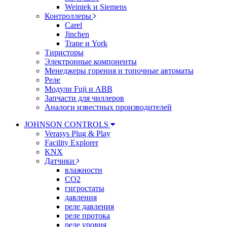
Weintek и Siemens
Контроллеры
Carel
Jinchen
Trane и York
Тиристоры
Электронные компоненты
Менеджеры горения и топочные автоматы
Реле
Модули Fuji и ABB
Запчасти для чиллеров
Аналоги известных производителей
JOHNSON CONTROLS
Verasys Plug & Play
Facility Explorer
KNX
Датчики
влажности
CO2
гигростаты
давления
реле давления
реле протока
реле уровня