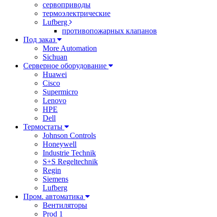
сервоприводы
термоэлектрические
Lufberg
противопожарных клапанов
Под заказ
More Automation
Sichuan
Серверное оборудование
Huawei
Cisco
Supermicro
Lenovo
HPE
Dell
Термостаты
Johnson Controls
Honeywell
Industrie Technik
S+S Regeltechnik
Regin
Siemens
Lufberg
Пром. автоматика
Вентиляторы
Prod 1