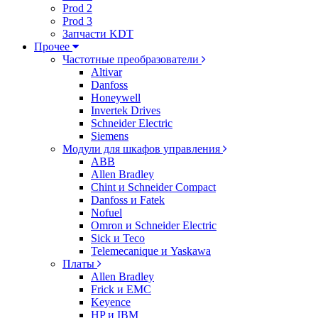
Prod 2
Prod 3
Запчасти KDT
Прочее
Частотные преобразователи
Altivar
Danfoss
Honeywell
Invertek Drives
Schneider Electric
Siemens
Модули для шкафов управления
ABB
Allen Bradley
Chint и Schneider Compact
Danfoss и Fatek
Nofuel
Omron и Schneider Electric
Sick и Teco
Telemecanique и Yaskawa
Платы
Allen Bradley
Frick и EMC
Keyence
HP и IBM