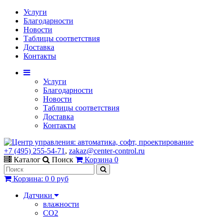
Услуги
Благодарности
Новости
Таблицы соответствия
Доставка
Контакты
Услуги
Благодарности
Новости
Таблицы соответствия
Доставка
Контакты
+7 (495) 255-54-71
,
zakaz@center-control.ru
Каталог
Поиск
Корзина
0
Корзина
:
0
0 руб
Датчики
влажности
CO2