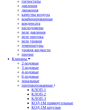
гигростаты
давления
движения
качества воздуха
комбинированные
конденсата
расходомеры
реле давления
реле протока
реле уровня
температуры
уровня жидкости
прочие
Клапаны
2-ходовые
3-ходовые
4-ходовые
6-ходовые
зональные
противопожарные
КЛОП-1
КЛОП-2
КЛОП-3
КОД-1М прямоугольные
КОД-1М круглые