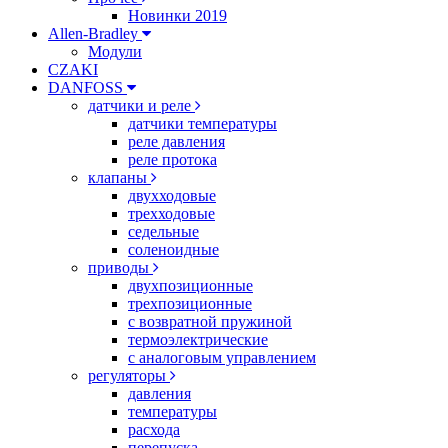
Новинки 2019
Allen-Bradley
Модули
CZAKI
DANFOSS
датчики и реле
датчики температуры
реле давления
реле протока
клапаны
двухходовые
трехходовые
седельные
соленоидные
приводы
двухпозиционные
трехпозиционные
с возвратной пружиной
термоэлектрические
с аналоговым управлением
регуляторы
давления
температуры
расхода
перепуска