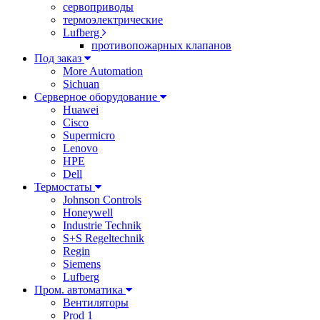
сервоприводы
термоэлектрические
Lufberg
противопожарных клапанов
Под заказ
More Automation
Sichuan
Серверное оборудование
Huawei
Cisco
Supermicro
Lenovo
HPE
Dell
Термостаты
Johnson Controls
Honeywell
Industrie Technik
S+S Regeltechnik
Regin
Siemens
Lufberg
Пром. автоматика
Вентиляторы
Prod 1