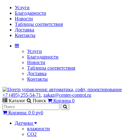
Услуги
Благодарности
Новости
Таблицы соответствия
Доставка
Контакты
Услуги
Благодарности
Новости
Таблицы соответствия
Доставка
Контакты
+7 (495) 255-54-71
,
zakaz@center-control.ru
Каталог
Поиск
Корзина
0
Корзина
:
0
0 руб
Датчики
влажности
CO2