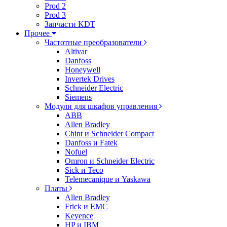
Prod 2
Prod 3
Запчасти KDT
Прочее
Частотные преобразователи
Altivar
Danfoss
Honeywell
Invertek Drives
Schneider Electric
Siemens
Модули для шкафов управления
ABB
Allen Bradley
Chint и Schneider Compact
Danfoss и Fatek
Nofuel
Omron и Schneider Electric
Sick и Teco
Telemecanique и Yaskawa
Платы
Allen Bradley
Frick и EMC
Keyence
HP и IBM