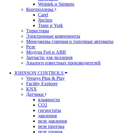
Weintek и Siemens
Контроллеры
Carel
Jinchen
Trane и York
Тиристоры
Электронные компоненты
Менеджеры горения и топочные автоматы
Реле
Модули Fuji и ABB
Запчасти для чиллеров
Аналоги известных производителей
JOHNSON CONTROLS
Verasys Plug & Play
Facility Explorer
KNX
Датчики
влажности
CO2
гигростаты
давления
реле давления
реле протока
реле уровня