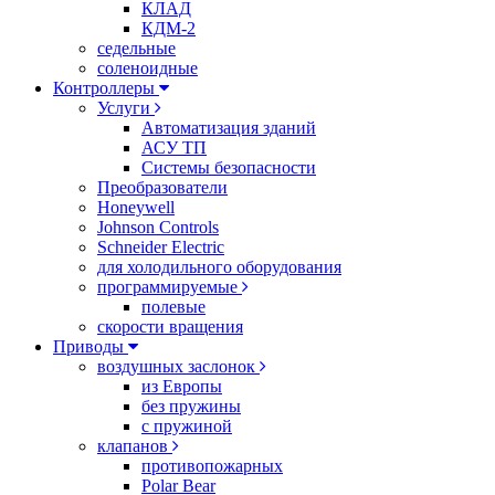
КЛАД
КДМ-2
седельные
соленоидные
Контроллеры
Услуги
Автоматизация зданий
АСУ ТП
Системы безопасности
Преобразователи
Honeywell
Johnson Controls
Schneider Electric
для холодильного оборудования
программируемые
полевые
скорости вращения
Приводы
воздушных заслонок
из Европы
без пружины
с пружиной
клапанов
противопожарных
Polar Bear