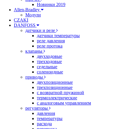
Новинки 2019
Allen-Bradley
Модули
CZAKI
DANFOSS
датчики и реле
датчики температуры
реле давления
реле протока
клапаны
двухходовые
трехходовые
седельные
соленоидные
приводы
двухпозиционные
трехпозиционные
с возвратной пружиной
термоэлектрические
с аналоговым управлением
регуляторы
давления
температуры
расхода
перепуска