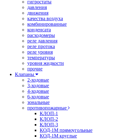
гигростаты
давления
движения
качества воздуха
комбинированные
конденсата
расходомеры
реле давления
реле протока
реле уровня
температуры
уровня жидкости
прочие
Клапаны
2-ходовые
3-ходовые
4-ходовые
6-ходовые
зональные
противопожарные
КЛОП-1
КЛОП-2
КЛОП-3
КОД-1М прямоугольные
КОД-1М круглые