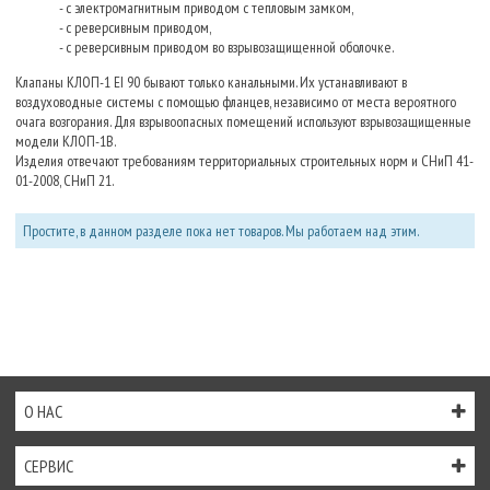
- с электромагнитным приводом с тепловым замком,
- с реверсивным приводом,
- с реверсивным приводом во взрывозащищенной оболочке.
Клапаны КЛОП-1 EI 90 бывают только канальными. Их устанавливают в
воздуховодные системы с помощью фланцев, независимо от места вероятного
очага возгорания. Для взрывоопасных помещений используют взрывозащищенные
модели КЛОП-1В.
Изделия отвечают требованиям территориальных строительных норм и СНиП 41-
01-2008, СНиП 21.
Простите, в данном разделе пока нет товаров. Мы работаем над этим.
О НАС
СЕРВИС