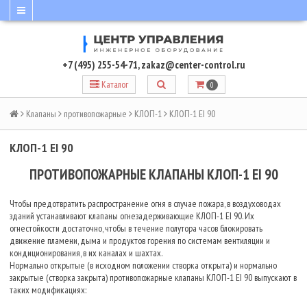
+7 (495) 255-54-71
,
zakaz@center-control.ru
Каталог
0
Клапаны
противопожарные
КЛОП-1
КЛОП-1 EI 90
КЛОП-1 EI 90
ПРОТИВОПОЖАРНЫЕ КЛАПАНЫ КЛОП-1 EI 90
Чтобы предотвратить распространение огня в случае пожара, в воздуховодах
зданий устанавливают клапаны огнезадерживающие КЛОП-1 EI 90. Их
огнестойкости достаточно, чтобы в течение полутора часов блокировать
движение пламени, дыма и продуктов горения по системам вентиляции и
кондиционирования, в их каналах и шахтах.
Нормально открытые (в исходном положении створка открыта) и нормально
закрытые (створка закрыта) противопожарные клапаны КЛОП-1 EI 90 выпускают в
таких модификациях: