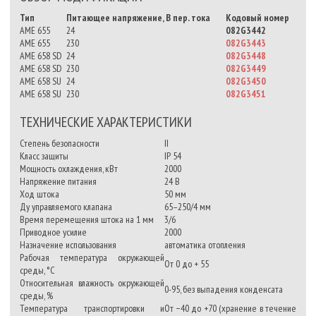
Тип
Питающее напряжение, В пер. тока
Кодовый номер
AME 655
24
082G3442
AME 655
230
082G3443
AME 658 SD
24
082G3448
AME 658 SD
230
082G3449
AME 658 SU
24
082G3450
AME 658 SU
230
082G3451
ТЕХНИЧЕСКИЕ ХАРАКТЕРИСТИКИ
Степень безопасности
II
Класс защиты
IP 54
Мощность охлаждения, кВт
2000
Напряжение питания
24 В
Ход штока
50 мм
Ду управляемого клапана
65–250/4 мм
Время перемещения штока на 1 мм
3/6
Приводное усилие
2000
Назначение использования
автоматика отопления
Рабочая температура окружающей
От 0 до + 55
среды, °C
Относительная влажность окружающей
0-95, без выпадения конденсата
среды, %
Температура транспортировки и
От −40 до +70 (хранение в течение