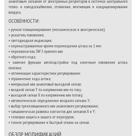
аналоговым сигналом от электронных регуляторов в системах центрального
тепло- и холодоснабжения, отопления, вентиляции и кондиционирования
воздуха.
ОСОБЕННОСТИ:
• ручное позиционирование (механическое и электрическое);
• указатель положения;
• светодиодная индикация;
• перенастраиваемое время перемещения штока на 1 мм;
• переключатель SW 3 прямого или
• обратного хода;
• наличие функции автоподстройки под конечные положения штока
клапана;
• оптимизация характеристики регулирования;
• ограничение хода штока;
• импульсный или аналоговый выходной сигнал;
• входной сигнал Y по напряжению или по току;
• выходной сигнал X по напряжению или потоку;
• автоматическое определение входного сигнала Y;
• выбор трехпозиционного или аналогового регулирования;
• гальваническая развязка контактов для сигналов X и Y;
• тепловая защита и защита от перегрузок;
• точное регулирование и быстрый отклик на сигнал.
ОБЗОР МОДИФИКАЦИЙ