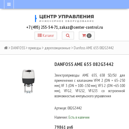
+7 (495) 255-54-71
,
zakaz@center-control.ru
Каталог
0
DANFOSS
приводы
двухпозиционные
Danfoss AME 655 082G3442
DANFOSS AME 655 082G3442
Электроприводы AME 655, 658 SD/SU для
применения с клапанами VFM 2 (DN = 65–250
мм), VF 3 (DN = 100–150 мм), VFS 2 (DN =65-100
мм), VFG2, VFGS2, VFG33 cо встроенной
возможностью импульсного управления
Артикул:
082G3442
Наличие:
Есть в наличии
79861 руб