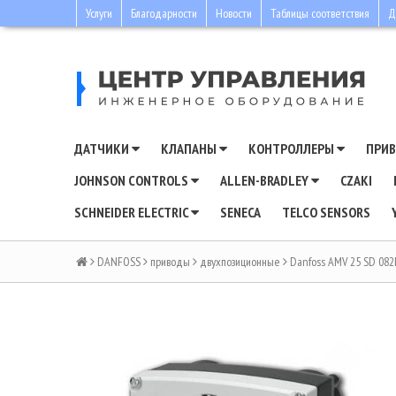
Услуги
Благодарности
Новости
Таблицы соответствия
Д
ДАТЧИКИ
КЛАПАНЫ
КОНТРОЛЛЕРЫ
ПРИ
JOHNSON CONTROLS
ALLEN-BRADLEY
CZAKI
SCHNEIDER ELECTRIC
SENECA
TELCO SENSORS
DANFOSS
приводы
двухпозиционные
Danfoss AMV 25 SD 08