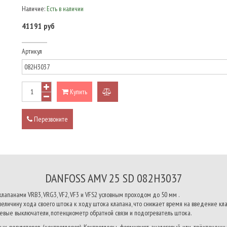
Наличие:
Есть в наличии
41191 руб
Артикул
Купить
добавить
к
Перезвоните
сравнению
DANFOSS AMV 25 SD 082H3037
апанами VRB3, VRG3, VF2, VF3 и VFS2 условным проходом до 50 мм .
личину хода своего штока к ходу штока клапана, что снижает время на введение кла
вые выключатели, потенциометр обратной связи и подогреватель штока.
ых регуляторов (контроллеров). Контроллеры формируют аналоговый или трёхточечн