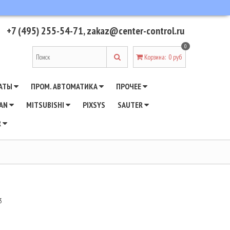
+7 (495) 255-54-71
,
zakaz@center-control.ru
0
Корзина
:
0 руб
АТЫ
ПРОМ. АВТОМАТИКА
ПРОЧЕЕ
WAN
MITSUBISHI
PIXSYS
SAUTER
R
3