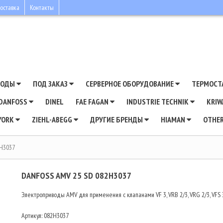
оставка
Контакты
ВОДЫ
ПОД ЗАКАЗ
СЕРВЕРНОЕ ОБОРУДОВАНИЕ
ТЕРМОСТ
DANFOSS
DINEL
FAE FAGAN
INDUSTRIE TECHNIK
KRI
YORK
ZIEHL-ABEGG
ДРУГИЕ БРЕНДЫ
HIAMAN
OTHE
2H3037
DANFOSS AMV 25 SD 082H3037
Электроприводы AMV для применения с клапанами VF 3, VRB 2/3, VRG 2/3, VFS 
Артикул:
082H3037