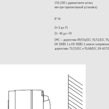
150 (200 с удлинителем штока
или при горизонтальной установке)
IP 54
От 0 до 55
От -40 до +70
EMC — директива 89/336/EEC, 92/31/EEC, 93
EN 50081-1 и EN 50082-1, низкое напряжен
директивы 73/23/EEC и 93/68/EEC, EN 60730