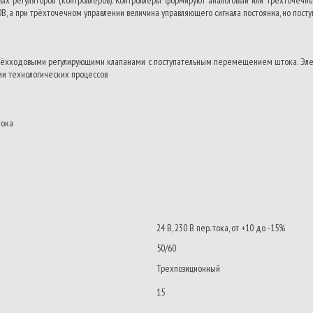
0В, а при трёхточечном управлении величина управляющего сигнала постоянна, но посту
рёхходовыми регулирующими клапанами с поступательным перемещением штока. Элект
ии технологических процессов
тока
24 В, 230 В пер. тока, от +10 до -15%
50/60
Трехпозиционный
15