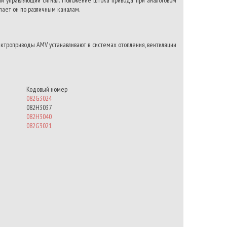
пает он по различным каналам.
роприводы AMV устанавливают в системах отопления, вентиляции
Кодовый номер
082G3024
082H3037
082H3040
082G3021