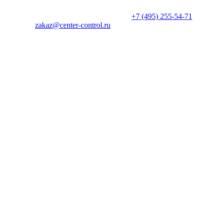
производителем в одностороннем порядке. Актуальную цену
уточняйте у менеджеров по телефону
+7 (495) 255-54-71
, либо
по почте
zakaz@center-control.ru