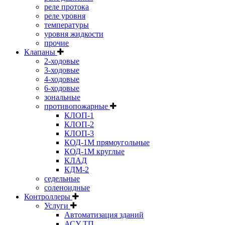
реле протока
реле уровня
температуры
уровня жидкости
прочие
Клапаны
2-ходовые
3-ходовые
4-ходовые
6-ходовые
зональные
противопожарные
КЛОП-1
КЛОП-2
КЛОП-3
КОД-1М прямоугольные
КОД-1М круглые
КЛАД
КДМ-2
седельные
соленоидные
Контроллеры
Услуги
Автоматизация зданий
АСУ ТП