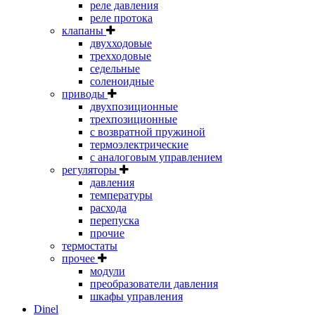
реле давления
реле протока
клапаны
двухходовые
трехходовые
седельные
соленоидные
приводы
двухпозиционные
трехпозиционные
с возвратной пружиной
термоэлектрические
с аналоговым управлением
регуляторы
давления
температуры
расхода
перепуска
прочие
термостаты
прочее
модули
преобразователи давления
шкафы управления
Dinel