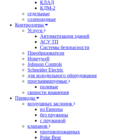
КЛАД
КДМ-2
седельные
соленоидные
Контроллеры
Услуги
Автоматизация зданий
АСУ ТП
Системы безопасности
Преобразователи
Honeywell
Johnson Controls
Schneider Electric
для холодильного оборудования
программируемые
полевые
скорости вращения
Приводы
воздушных заслонок
из Европы
без пружины
с пружиной
клапанов
противопожарных
Polar Bear