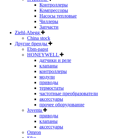
Контроллеры
Компрессоры
Насосы тепловые
Чиллеры
Запчасти
Ziehl-Abegg
China stock
Другие бренды
Ebm-papst
HONEYWELL
датчики и реле
клапаны
контроллеры
модули
приводы
термостаты
частотные преобразователи
аксессуары
прочее оборудование
Joventa
приводы
клапаны
аксессуары
Omron
Siko