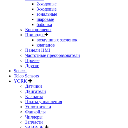
2-ходовые
3-ходовые
зональные
шаровые
бабочка
Контроллеры
Приводы
воздушных заслонок
клапанов
Панели HMI
Частотные преобразователи
Прочее
Другое
Seneca
Telco Sensors
YORK
Датчики
Двигатели
Клапаны
Платы управления
Уплотнители
Фанкойлы
Чиллеры
Запчасти
SABROE