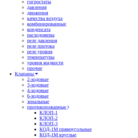
гигростаты
давления
движения
качества воздуха
комбинированные
конденсата
расходомеры
реле давления
реле протока
реле уровня
температуры
уровня жидкости
прочие
Клапаны
2-ходовые
3-ходовые
4-ходовые
6-ходовые
зональные
противопожарные
КЛОП-1
КЛОП-2
КЛОП-3
КОД-1М прямоугольные
КОД-1М круглые