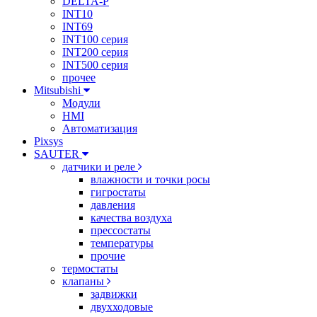
DELTA-P
INT10
INT69
INT100 серия
INT200 серия
INT500 серия
прочее
Mitsubishi
Модули
HMI
Автоматизация
Pixsys
SAUTER
датчики и реле
влажности и точки росы
гигростаты
давления
качества воздуха
прессостаты
температуры
прочие
термостаты
клапаны
задвижки
двухходовые