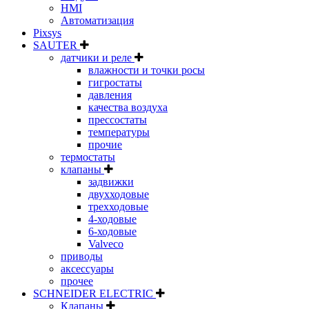
HMI
Автоматизация
Pixsys
SAUTER
датчики и реле
влажности и точки росы
гигростаты
давления
качества воздуха
прессостаты
температуры
прочие
термостаты
клапаны
задвижки
двухходовые
трехходовые
4-ходовые
6-ходовые
Valveco
приводы
аксессуары
прочее
SCHNEIDER ELECTRIC
Клапаны