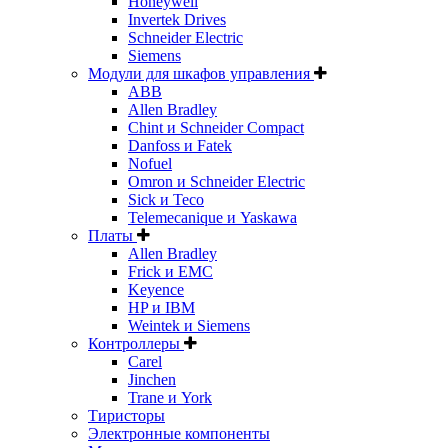
Honeywell
Invertek Drives
Schneider Electric
Siemens
Модули для шкафов управления
ABB
Allen Bradley
Chint и Schneider Compact
Danfoss и Fatek
Nofuel
Omron и Schneider Electric
Sick и Teco
Telemecanique и Yaskawa
Платы
Allen Bradley
Frick и EMC
Keyence
HP и IBM
Weintek и Siemens
Контроллеры
Carel
Jinchen
Trane и York
Тиристоры
Электронные компоненты