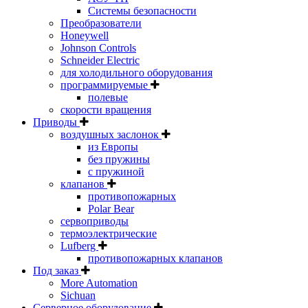
Системы безопасности
Преобразователи
Honeywell
Johnson Controls
Schneider Electric
для холодильного оборудования
программируемые
полевые
скорости вращения
Приводы
воздушных заслонок
из Европы
без пружины
с пружиной
клапанов
противопожарных
Polar Bear
сервоприводы
термоэлектрические
Lufberg
противопожарных клапанов
Под заказ
More Automation
Sichuan
Серверное оборудование