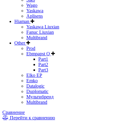
Wago
Yaskawa
Aplisens
Hiaman
Yaskawa Liuxian
Fanuc Liuxian
Multibrand
Other
Prod
Ebmpapst Q
Part1
Part2
Part3
Elko EP
Emko
Datalogic
Duplomatic
Мультибренд
Multibrand
Сравнение
Перейти к сравнению
* Информация на сайте не является публичной офертой. Цены
и характеристики товаров могут быть изменены