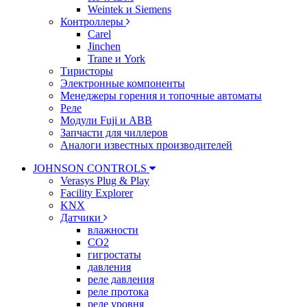
Weintek и Siemens
Контроллеры
Carel
Jinchen
Trane и York
Тиристоры
Электронные компоненты
Менеджеры горения и топочные автоматы
Реле
Модули Fuji и ABB
Запчасти для чиллеров
Аналоги известных производителей
JOHNSON CONTROLS
Verasys Plug & Play
Facility Explorer
KNX
Датчики
влажности
CO2
гигростаты
давления
реле давления
реле протока
реле уровня