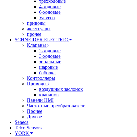
трехходовые
4-ходовые
6-ходовые
Valveco
приводы
аксессуары
прочее
SCHNEIDER ELECTRIC
Клапаны
2-ходовые
3-ходовые
зональные
шаровые
бабочка
Контроллеры
Приводы
воздушных заслонок
клапанов
Панели HMI
Частотные преобразователи
Прочее
Другое
Seneca
Telco Sensors
YORK