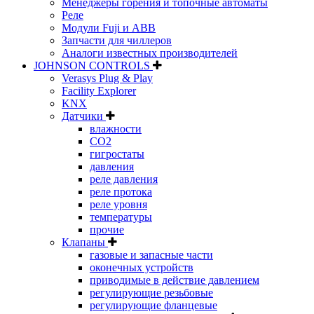
Менеджеры горения и топочные автоматы
Реле
Модули Fuji и ABB
Запчасти для чиллеров
Аналоги известных производителей
JOHNSON CONTROLS
Verasys Plug & Play
Facility Explorer
KNX
Датчики
влажности
CO2
гигростаты
давления
реле давления
реле протока
реле уровня
температуры
прочие
Клапаны
газовые и запасные части
оконечных устройств
приводимые в действие давлением
регулирующие резьбовые
регулирующие фланцевые