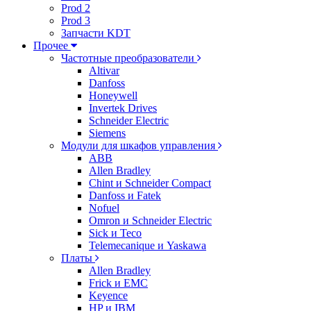
Prod 2
Prod 3
Запчасти KDT
Прочее
Частотные преобразователи
Altivar
Danfoss
Honeywell
Invertek Drives
Schneider Electric
Siemens
Модули для шкафов управления
ABB
Allen Bradley
Chint и Schneider Compact
Danfoss и Fatek
Nofuel
Omron и Schneider Electric
Sick и Teco
Telemecanique и Yaskawa
Платы
Allen Bradley
Frick и EMC
Keyence
HP и IBM