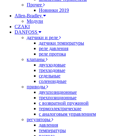
Прочее
Новинки 2019
Allen-Bradley
Модули
CZAKI
DANFOSS
датчики и реле
датчики температуры
реле давления
реле протока
клапаны
двухходовые
трехходовые
седельные
соленоидные
приводы
двухпозиционные
трехпозиционные
с возвратной пружиной
термоэлектрические
с аналоговым управлением
регуляторы
давления
температуры
расхода