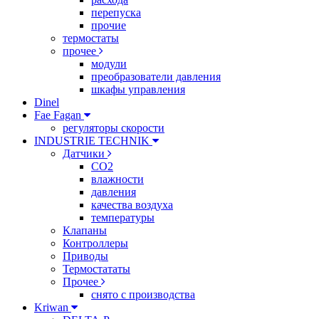
перепуска
прочие
термостаты
прочее
модули
преобразователи давления
шкафы управления
Dinel
Fae Fagan
регуляторы скорости
INDUSTRIE TECHNIK
Датчики
CO2
влажности
давления
качества воздуха
температуры
Клапаны
Контроллеры
Приводы
Термостататы
Прочее
снято с производства
Kriwan