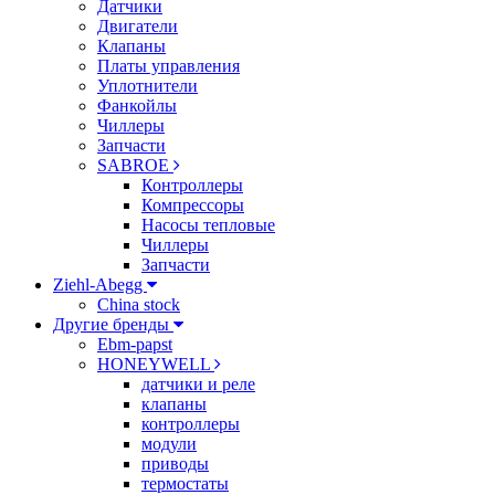
Датчики
Двигатели
Клапаны
Платы управления
Уплотнители
Фанкойлы
Чиллеры
Запчасти
SABROE
Контроллеры
Компрессоры
Насосы тепловые
Чиллеры
Запчасти
Ziehl-Abegg
China stock
Другие бренды
Ebm-papst
HONEYWELL
датчики и реле
клапаны
контроллеры
модули
приводы
термостаты