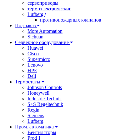
сервоприводы
термоэлектрические
Lufberg
противопожарных клапанов
Под заказ
More Automation
Sichuan
Серверное оборудование
Huawei
Cisco
Supermicro
Lenovo
HPE
Dell
Термостаты
Johnson Controls
Honeywell
Industrie Technik
S+S Regeltechnik
Regin
Siemens
Lufberg
Пром. автоматика
Вентиляторы
Prod 1