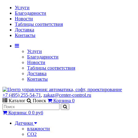
Услуги
Благодарности
Новости
Таблицы соответствия
Доставка
Контакты
Услуги
Благодарности
Новости
Таблицы соответствия
Доставка
Контакты
+7 (495) 255-54-71
,
zakaz@center-control.ru
Каталог
Поиск
Корзина
0
Корзина
:
0
0 руб
Датчики
влажности
CO2