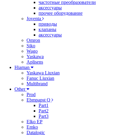
частотные преобразователи
аксессуары
прочее оборудование
Joventa
приводы
клапаны
аксессуары
Omron
Siko
Wago
Yaskawa
Aplisens
Hiaman
Yaskawa Liuxian
Fanuc Liuxian
Multibrand
Other
Prod
Ebmpapst Q
Part1
Part2
Part3
Elko EP
Emko
Datalogic