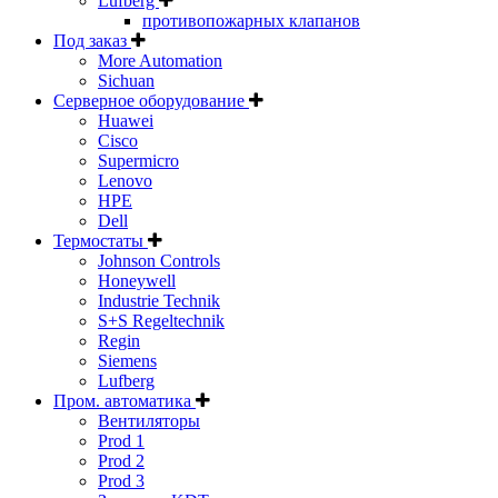
Lufberg
противопожарных клапанов
Под заказ
More Automation
Sichuan
Серверное оборудование
Huawei
Cisco
Supermicro
Lenovo
HPE
Dell
Термостаты
Johnson Controls
Honeywell
Industrie Technik
S+S Regeltechnik
Regin
Siemens
Lufberg
Пром. автоматика
Вентиляторы
Prod 1
Prod 2
Prod 3