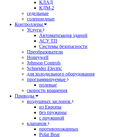
КЛАД
КДМ-2
седельные
соленоидные
Контроллеры
Услуги
Автоматизация зданий
АСУ ТП
Системы безопасности
Преобразователи
Honeywell
Johnson Controls
Schneider Electric
для холодильного оборудования
программируемые
полевые
скорости вращения
Приводы
воздушных заслонок
из Европы
без пружины
с пружиной
клапанов
противопожарных
Polar Bear