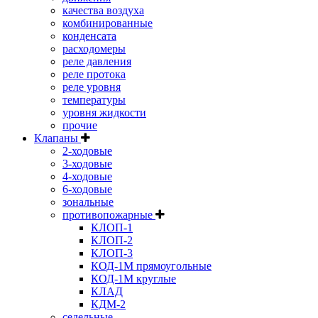
качества воздуха
комбинированные
конденсата
расходомеры
реле давления
реле протока
реле уровня
температуры
уровня жидкости
прочие
Клапаны
2-ходовые
3-ходовые
4-ходовые
6-ходовые
зональные
противопожарные
КЛОП-1
КЛОП-2
КЛОП-3
КОД-1М прямоугольные
КОД-1М круглые
КЛАД
КДМ-2
седельные