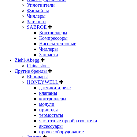
Уплотнители
Фанкойлы
Чиллеры
Запчасти
SABROE
Контроллеры
Компрессоры
Насосы тепловые
Чиллеры
Запчасти
Ziehl-Abegg
China stock
Другие бренды
Ebm-papst
HONEYWELL
датчики и реле
клапаны
контроллеры
модули
приводы
термостаты
частотные преобразователи
аксессуары
прочее оборудование