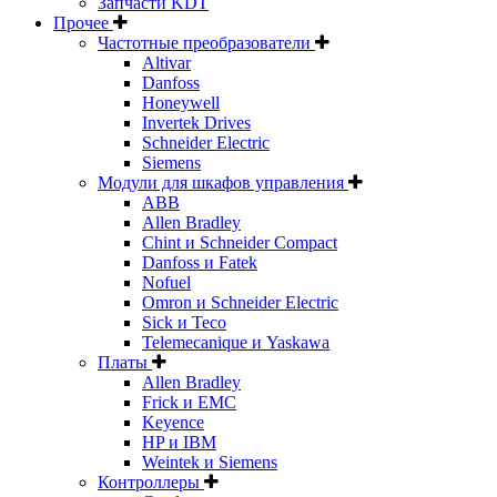
Запчасти KDT
Прочее
Частотные преобразователи
Altivar
Danfoss
Honeywell
Invertek Drives
Schneider Electric
Siemens
Модули для шкафов управления
ABB
Allen Bradley
Chint и Schneider Compact
Danfoss и Fatek
Nofuel
Omron и Schneider Electric
Sick и Teco
Telemecanique и Yaskawa
Платы
Allen Bradley
Frick и EMC
Keyence
HP и IBM
Weintek и Siemens
Контроллеры