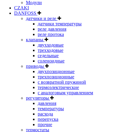
Модули
CZAKI
DANFOSS
датчики и реле
датчики температуры
реле давления
реле протока
клапаны
двухходовые
трехходовые
седельные
соленоидные
приводы
двухпозиционные
трехпозиционные
с возвратной пружиной
термоэлектрические
с аналоговым управлением
регуляторы
давления
температуры
расхода
перепуска
прочие
термостаты