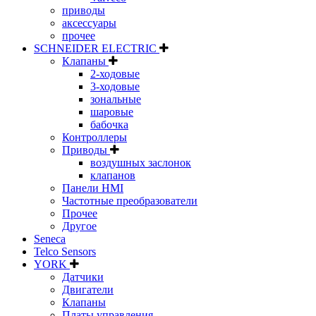
приводы
аксессуары
прочее
SCHNEIDER ELECTRIC
Клапаны
2-ходовые
3-ходовые
зональные
шаровые
бабочка
Контроллеры
Приводы
воздушных заслонок
клапанов
Панели HMI
Частотные преобразователи
Прочее
Другое
Seneca
Telco Sensors
YORK
Датчики
Двигатели
Клапаны
Платы управления