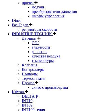
прочее
модули
преобразователи давления
шкафы управления
Dinel
Fae Fagan
регуляторы скорости
INDUSTRIE TECHNIK
Датчики
CO2
влажности
давления
качества воздуха
температуры
Клапаны
Контроллеры
Приводы
Термостататы
Прочее
снято с производства
Kriwan
DELTA-P
INT10
INT69
INT100 серия