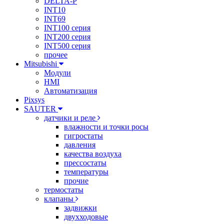
DELTA-P
INT10
INT69
INT100 серия
INT200 серия
INT500 серия
прочее
Mitsubishi
Модули
HMI
Автоматизация
Pixsys
SAUTER
датчики и реле
влажности и точки росы
гигростаты
давления
качества воздуха
прессостаты
температуры
прочие
термостаты
клапаны
задвижки
двухходовые