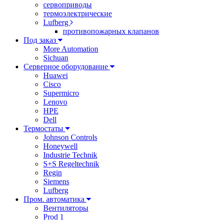
сервоприводы
термоэлектрические
Lufberg
противопожарных клапанов
Под заказ
More Automation
Sichuan
Серверное оборудование
Huawei
Cisco
Supermicro
Lenovo
HPE
Dell
Термостаты
Johnson Controls
Honeywell
Industrie Technik
S+S Regeltechnik
Regin
Siemens
Lufberg
Пром. автоматика
Вентиляторы
Prod 1