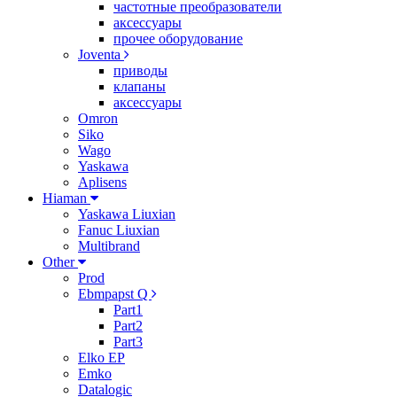
частотные преобразователи
аксессуары
прочее оборудование
Joventa
приводы
клапаны
аксессуары
Omron
Siko
Wago
Yaskawa
Aplisens
Hiaman
Yaskawa Liuxian
Fanuc Liuxian
Multibrand
Other
Prod
Ebmpapst Q
Part1
Part2
Part3
Elko EP
Emko
Datalogic