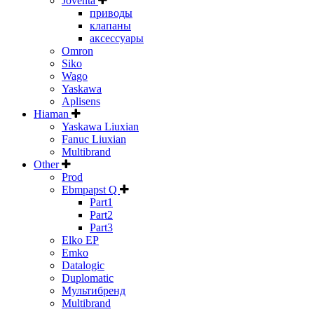
Joventa
приводы
клапаны
аксессуары
Omron
Siko
Wago
Yaskawa
Aplisens
Hiaman
Yaskawa Liuxian
Fanuc Liuxian
Multibrand
Other
Prod
Ebmpapst Q
Part1
Part2
Part3
Elko EP
Emko
Datalogic
Duplomatic
Мультибренд
Multibrand