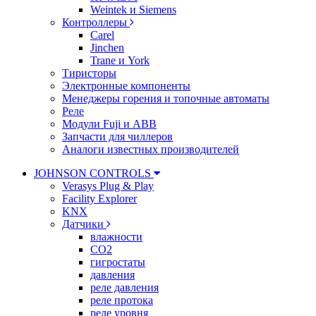
Weintek и Siemens
Контроллеры
Carel
Jinchen
Trane и York
Тиристоры
Электронные компоненты
Менеджеры горения и топочные автоматы
Реле
Модули Fuji и ABB
Запчасти для чиллеров
Аналоги известных производителей
JOHNSON CONTROLS
Verasys Plug & Play
Facility Explorer
KNX
Датчики
влажности
CO2
гигростаты
давления
реле давления
реле протока
реле уровня