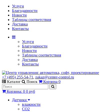
Услуги
Благодарности
Новости
Таблицы соответствия
Доставка
Контакты
Услуги
Благодарности
Новости
Таблицы соответствия
Доставка
Контакты
+7 (495) 255-54-71
,
zakaz@center-control.ru
Каталог
Поиск
Корзина
0
Корзина
:
0
0 руб
Датчики
влажности
CO2