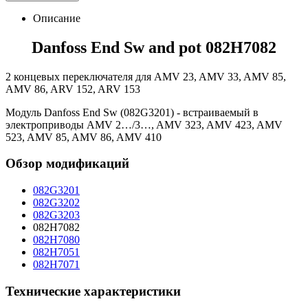
Описание
Danfoss End Sw and pot 082H7082
2 концевых переключателя для AMV 23, AMV 33, AMV 85,
AMV 86, ARV 152, ARV 153
Модуль Danfoss End Sw (082G3201) - встраиваемый в
электроприводы AMV 2…/3…, AMV 323, AMV 423, AMV
523, AMV 85, AMV 86, AMV 410
Обзор модификаций
082G3201
082G3202
082G3203
082H7082
082H7080
082H7051
082H7071
Технические характеристики