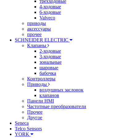
трехходовые
4-ходовые
6-ходовые
Valveco
приводы
аксессуары
прочее
SCHNEIDER ELECTRIC
Клапаны
2-ходовые
3-ходовые
зональные
шаровые
бабочка
Контроллеры
Приводы
воздушных заслонок
клапанов
Панели HMI
Частотные преобразователи
Прочее
Другое
Seneca
Telco Sensors
YORK