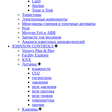
Carel
Jinchen
Trane и York
Тиристоры
Электронные компоненты
Менеджеры горения и топочные автоматы
Реле
Модули Fuji и ABB
Запчасти для чиллеров
Аналоги известных производителей
JOHNSON CONTROLS
Verasys Plug & Play
Facility Explorer
KNX
Датчики
влажности
CO2
гигростаты
давления
реле давления
реле протока
реле уровня
температуры
прочие
Клапаны