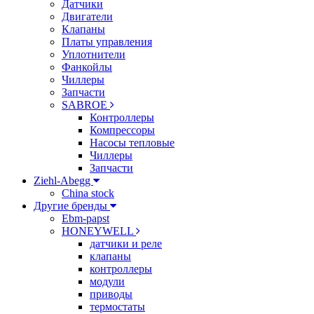
Датчики
Двигатели
Клапаны
Платы управления
Уплотнители
Фанкойлы
Чиллеры
Запчасти
SABROE
Контроллеры
Компрессоры
Насосы тепловые
Чиллеры
Запчасти
Ziehl-Abegg
China stock
Другие бренды
Ebm-papst
HONEYWELL
датчики и реле
клапаны
контроллеры
модули
приводы
термостаты