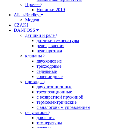
Прочее
Новинки 2019
Allen-Bradley
Модули
CZAKI
DANFOSS
датчики и реле
датчики температуры
реле давления
реле протока
клапаны
двухходовые
трехходовые
седельные
соленоидные
приводы
двухпозиционные
трехпозиционные
с возвратной пружиной
термоэлектрические
с аналоговым управлением
регуляторы
давления
температуры
расхода