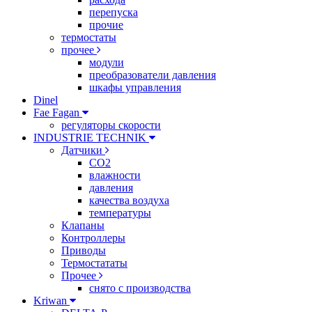
перепуска
прочие
термостаты
прочее
модули
преобразователи давления
шкафы управления
Dinel
Fae Fagan
регуляторы скорости
INDUSTRIE TECHNIK
Датчики
CO2
влажности
давления
качества воздуха
температуры
Клапаны
Контроллеры
Приводы
Термостататы
Прочее
снято с производства
Kriwan