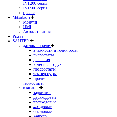
INT200 серия
INT500 серия
прочее
Mitsubishi
Модули
HMI
Автоматизация
Pixsys
SAUTER
датчики и реле
влажности и точки росы
гигростаты
давления
качества воздуха
прессостаты
температуры
прочие
термостаты
клапаны
задвижки
двухходовые
трехходовые
4-ходовые
6-ходовые
Valveco