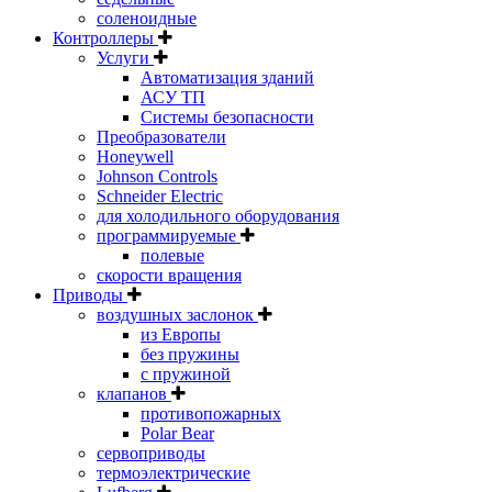
соленоидные
Контроллеры
Услуги
Автоматизация зданий
АСУ ТП
Системы безопасности
Преобразователи
Honeywell
Johnson Controls
Schneider Electric
для холодильного оборудования
программируемые
полевые
скорости вращения
Приводы
воздушных заслонок
из Европы
без пружины
с пружиной
клапанов
противопожарных
Polar Bear
сервоприводы
термоэлектрические