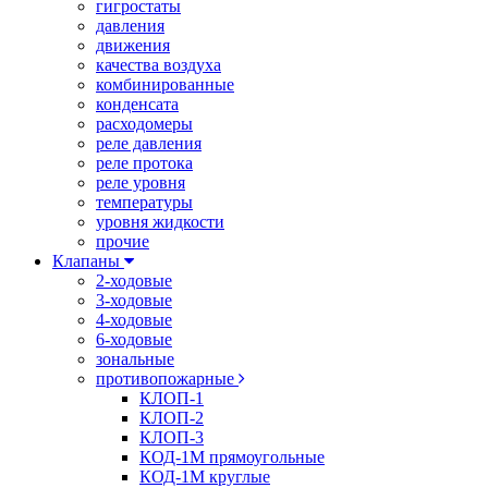
гигростаты
давления
движения
качества воздуха
комбинированные
конденсата
расходомеры
реле давления
реле протока
реле уровня
температуры
уровня жидкости
прочие
Клапаны
2-ходовые
3-ходовые
4-ходовые
6-ходовые
зональные
противопожарные
КЛОП-1
КЛОП-2
КЛОП-3
КОД-1М прямоугольные
КОД-1М круглые