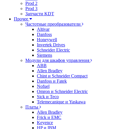
Prod 2
Prod 3
Запчасти KDT
Прочее
Частотные преобразователи
Altivar
Danfoss
Honeywell
Invertek Drives
Schneider Electric
Siemens
Модули для шкафов управления
ABB
Allen Bradley
Chint и Schneider Compact
Danfoss и Fatek
Nofuel
Omron и Schneider Electric
Sick и Teco
Telemecanique и Yaskawa
Платы
Allen Bradley
Frick и EMC
Keyence
HP и IBM