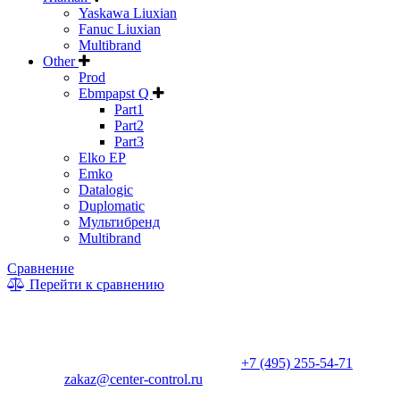
Yaskawa Liuxian
Fanuc Liuxian
Multibrand
Other
Prod
Ebmpapst Q
Part1
Part2
Part3
Elko EP
Emko
Datalogic
Duplomatic
Мультибренд
Multibrand
Сравнение
Перейти к сравнению
* Информация на сайте не является публичной офертой. Цены
и характеристики товаров могут быть изменены
производителем в одностороннем порядке. Актуальную цену
уточняйте у менеджеров по телефону
+7 (495) 255-54-71
, либо
по почте
zakaz@center-control.ru