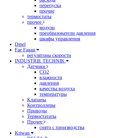
перепуска
прочие
термостаты
прочее
модули
преобразователи давления
шкафы управления
Dinel
Fae Fagan
регуляторы скорости
INDUSTRIE TECHNIK
Датчики
CO2
влажности
давления
качества воздуха
температуры
Клапаны
Контроллеры
Приводы
Термостататы
Прочее
снято с производства
Kriwan