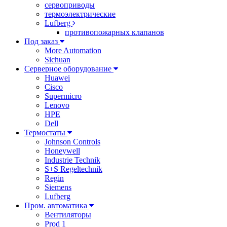
сервоприводы
термоэлектрические
Lufberg
противопожарных клапанов
Под заказ
More Automation
Sichuan
Серверное оборудование
Huawei
Cisco
Supermicro
Lenovo
HPE
Dell
Термостаты
Johnson Controls
Honeywell
Industrie Technik
S+S Regeltechnik
Regin
Siemens
Lufberg
Пром. автоматика
Вентиляторы
Prod 1