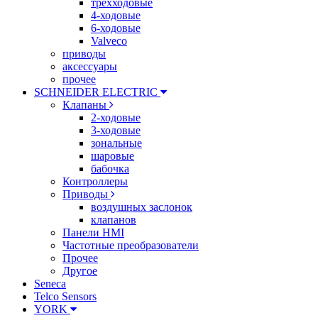
трехходовые
4-ходовые
6-ходовые
Valveco
приводы
аксессуары
прочее
SCHNEIDER ELECTRIC
Клапаны
2-ходовые
3-ходовые
зональные
шаровые
бабочка
Контроллеры
Приводы
воздушных заслонок
клапанов
Панели HMI
Частотные преобразователи
Прочее
Другое
Seneca
Telco Sensors
YORK