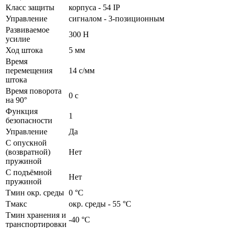
Класс защиты
корпуса - 54 IP
Управление
сигналом - 3-позиционным
Развиваемое
300 Н
усилие
Ход штока
5 мм
Время
перемещения
14 с/мм
штока
Время поворота
0 с
на 90°
Функция
1
безопасности
Управление
Да
С опускной
(возвратной)
Нет
пружиной
С подъёмной
Нет
пружиной
Тмин окр. среды
0 °C
Тмакс
окр. среды - 55 °C
Тмин хранения и
-40 °C
транспортировки