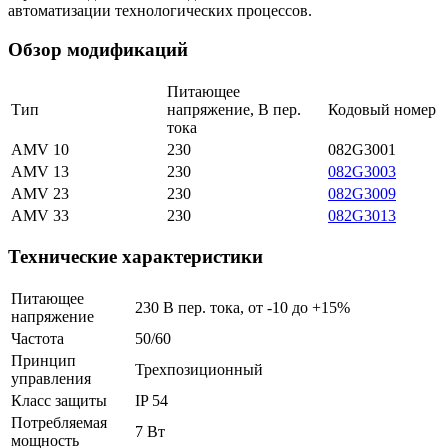
автоматизации технологических процессов.
Обзор модификаций
Питающее
Тип
напряжение, В пер.
Кодовый номер
тока
AMV 10
230
082G3001
AMV 13
230
082G3003
AMV 23
230
082G3009
AMV 33
230
082G3013
Технические характеристики
Питающее
230 В пер. тока, от -10 до +15%
напряжение
Частота
50/60
Принцип
Трехпозиционный
управления
Класс защиты
IP 54
Потребляемая
7 Вт
мощность