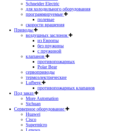
Schneider Electric
для холодильного оборудования
программируемые
полевые
скорости вращения
Приводы
воздушных заслонок
из Европы
без пружины
с пружиной
клапанов
противопожарных
Polar Bear
сервоприводы
термоэлектрические
Lufberg
противопожарных клапанов
Под заказ
More Automation
Sichuan
Серверное оборудование
Huawei
Cisco
Supermicro
Lenovo