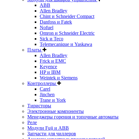
ABB
Allen Bradley
Chint и Schneider Compact
Danfoss и Fatek
Nofuel
Omron и Schneider Electric
Sick и Teco
Telemecanique и Yaskawa
Платы
Allen Bradley
Frick и EMC
Keyence
HP и IBM
Weintek и Siemens
Контроллеры
Carel
Jinchen
Trane и York
Тиристоры
Электронные компоненты
Менеджеры горения и топочные автоматы
Реле
Модули Fuji и ABB
Запчасти для чиллеров