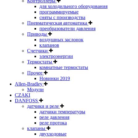
Контроллеры
для холодильного оборудования
программируемые
сняты с производства
Пневматическая автоматика
преобразователи давления
Приводы
воздушных заслонок
клапанов
Счетчики
электроэнергии
Термостаты
комнатные термостаты
Прочее
Новинки 2019
Allen-Bradley
Модули
CZAKI
DANFOSS
датчики и реле
датчики температуры
реле давления
реле протока
клапаны
двухходовые