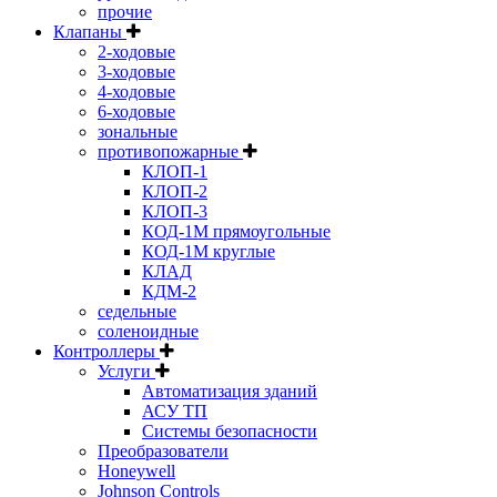
прочие
Клапаны
2-ходовые
3-ходовые
4-ходовые
6-ходовые
зональные
противопожарные
КЛОП-1
КЛОП-2
КЛОП-3
КОД-1М прямоугольные
КОД-1М круглые
КЛАД
КДМ-2
седельные
соленоидные
Контроллеры
Услуги
Автоматизация зданий
АСУ ТП
Системы безопасности
Преобразователи
Honeywell
Johnson Controls