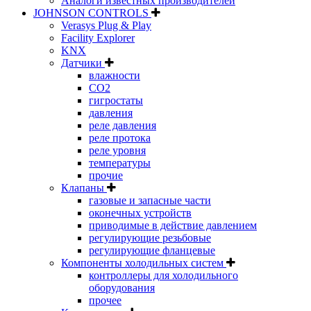
Аналоги известных производителей
JOHNSON CONTROLS
Verasys Plug & Play
Facility Explorer
KNX
Датчики
влажности
CO2
гигростаты
давления
реле давления
реле протока
реле уровня
температуры
прочие
Клапаны
газовые и запасные части
оконечных устройств
приводимые в действие давлением
регулирующие резьбовые
регулирующие фланцевые
Компоненты холодильных систем
контроллеры для холодильного
оборудования
прочее