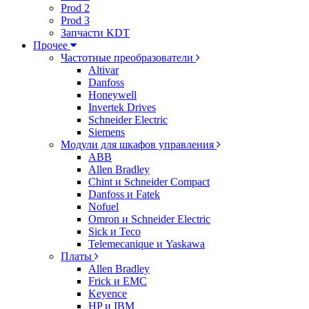
Prod 2
Prod 3
Запчасти KDT
Прочее
Частотные преобразователи
Altivar
Danfoss
Honeywell
Invertek Drives
Schneider Electric
Siemens
Модули для шкафов управления
ABB
Allen Bradley
Chint и Schneider Compact
Danfoss и Fatek
Nofuel
Omron и Schneider Electric
Sick и Teco
Telemecanique и Yaskawa
Платы
Allen Bradley
Frick и EMC
Keyence
HP и IBM