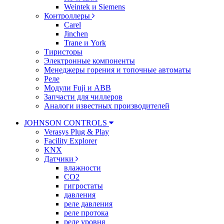
Weintek и Siemens
Контроллеры
Carel
Jinchen
Trane и York
Тиристоры
Электронные компоненты
Менеджеры горения и топочные автоматы
Реле
Модули Fuji и ABB
Запчасти для чиллеров
Аналоги известных производителей
JOHNSON CONTROLS
Verasys Plug & Play
Facility Explorer
KNX
Датчики
влажности
CO2
гигростаты
давления
реле давления
реле протока
реле уровня