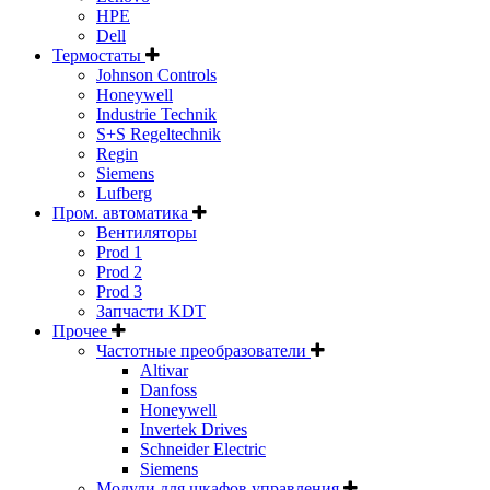
HPE
Dell
Термостаты
Johnson Controls
Honeywell
Industrie Technik
S+S Regeltechnik
Regin
Siemens
Lufberg
Пром. автоматика
Вентиляторы
Prod 1
Prod 2
Prod 3
Запчасти KDT
Прочее
Частотные преобразователи
Altivar
Danfoss
Honeywell
Invertek Drives
Schneider Electric
Siemens
Модули для шкафов управления