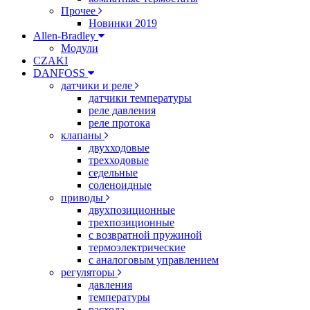
Прочее
Новинки 2019
Allen-Bradley
Модули
CZAKI
DANFOSS
датчики и реле
датчики температуры
реле давления
реле протока
клапаны
двухходовые
трехходовые
седельные
соленоидные
приводы
двухпозиционные
трехпозиционные
с возвратной пружиной
термоэлектрические
с аналоговым управлением
регуляторы
давления
температуры
расхода