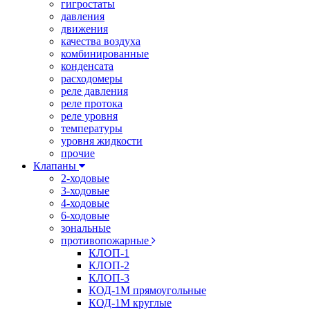
гигростаты
давления
движения
качества воздуха
комбинированные
конденсата
расходомеры
реле давления
реле протока
реле уровня
температуры
уровня жидкости
прочие
Клапаны
2-ходовые
3-ходовые
4-ходовые
6-ходовые
зональные
противопожарные
КЛОП-1
КЛОП-2
КЛОП-3
КОД-1М прямоугольные
КОД-1М круглые