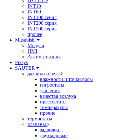
DELTA-P
INT10
INT69
INT100 серия
INT200 серия
INT500 серия
прочее
Mitsubishi
Модули
HMI
Автоматизация
Pixsys
SAUTER
датчики и реле
влажности и точки росы
гигростаты
давления
качества воздуха
прессостаты
температуры
прочие
термостаты
клапаны
задвижки
двухходовые