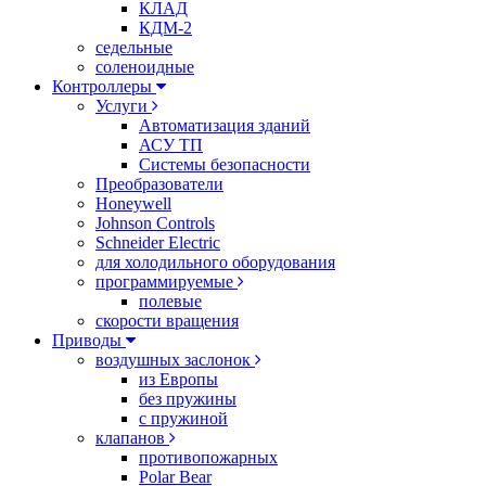
КЛАД
КДМ-2
седельные
соленоидные
Контроллеры
Услуги
Автоматизация зданий
АСУ ТП
Системы безопасности
Преобразователи
Honeywell
Johnson Controls
Schneider Electric
для холодильного оборудования
программируемые
полевые
скорости вращения
Приводы
воздушных заслонок
из Европы
без пружины
с пружиной
клапанов
противопожарных
Polar Bear