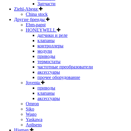
Запчасти
Ziehl-Abegg
China stock
Другие бренды
Ebm-papst
HONEYWELL
датчики и реле
клапаны
контроллеры
модули
приводы
термостаты
частотные преобразователи
аксессуары
прочее оборудование
Joventa
приводы
клапаны
аксессуары
Omron
Siko
Wago
Yaskawa
Aplisens
Hiaman