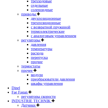
трехходовые
седельные
соленоидные
приводы
двухпозиционные
трехпозиционные
с возвратной пружиной
термоэлектрические
с аналоговым управлением
регуляторы
давления
температуры
расхода
перепуска
прочие
термостаты
прочее
модули
преобразователи давления
шкафы управления
Dinel
Fae Fagan
регуляторы скорости
INDUSTRIE TECHNIK
Датчики