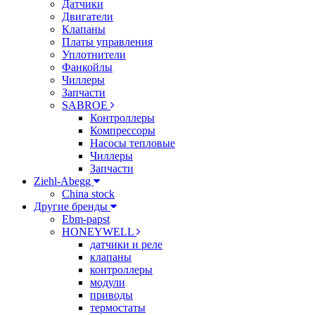
Датчики
Двигатели
Клапаны
Платы управления
Уплотнители
Фанкойлы
Чиллеры
Запчасти
SABROE
Контроллеры
Компрессоры
Насосы тепловые
Чиллеры
Запчасти
Ziehl-Abegg
China stock
Другие бренды
Ebm-papst
HONEYWELL
датчики и реле
клапаны
контроллеры
модули
приводы
термостаты