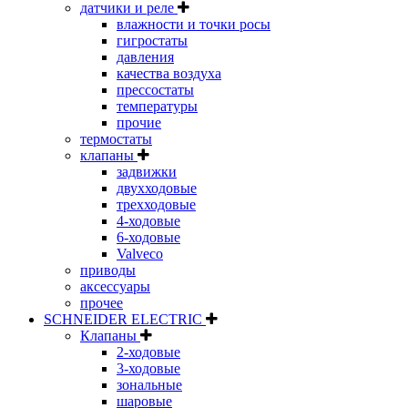
датчики и реле
влажности и точки росы
гигростаты
давления
качества воздуха
прессостаты
температуры
прочие
термостаты
клапаны
задвижки
двухходовые
трехходовые
4-ходовые
6-ходовые
Valveco
приводы
аксессуары
прочее
SCHNEIDER ELECTRIC
Клапаны
2-ходовые
3-ходовые
зональные
шаровые