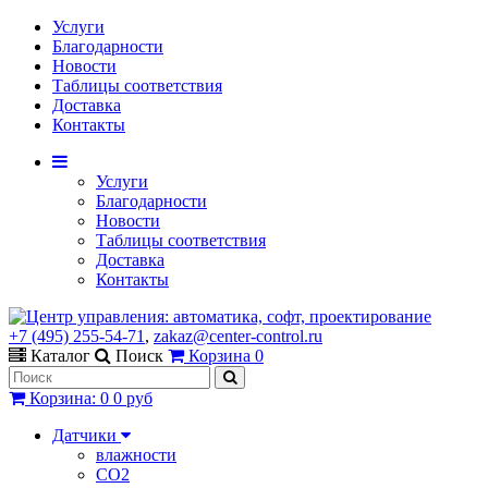
Услуги
Благодарности
Новости
Таблицы соответствия
Доставка
Контакты
Услуги
Благодарности
Новости
Таблицы соответствия
Доставка
Контакты
+7 (495) 255-54-71
,
zakaz@center-control.ru
Каталог
Поиск
Корзина
0
Корзина
:
0
0 руб
Датчики
влажности
CO2