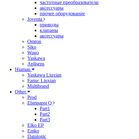
частотные преобразователи
аксессуары
прочее оборудование
Joventa
приводы
клапаны
аксессуары
Omron
Siko
Wago
Yaskawa
Aplisens
Hiaman
Yaskawa Liuxian
Fanuc Liuxian
Multibrand
Other
Prod
Ebmpapst Q
Part1
Part2
Part3
Elko EP
Emko
Datalogic