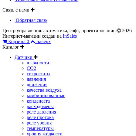
Связь с нами
Обратная связь
Центр управления: автоматика, софт, проектирование
2026
Интернет-магазин создан на
InSales
Корзина
0
наверх
Каталог
Датчики
влажности
CO2
гигростаты
давления
движения
качества воздуха
комбинированные
конденсата
расходомеры
реле давления
реле протока
реле уровня
температуры
уровня жидкости