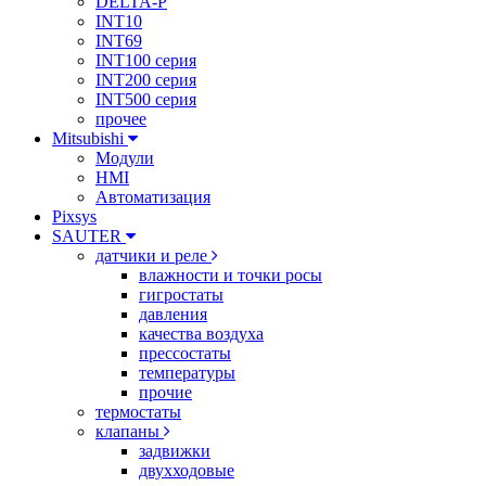
DELTA-P
INT10
INT69
INT100 серия
INT200 серия
INT500 серия
прочее
Mitsubishi
Модули
HMI
Автоматизация
Pixsys
SAUTER
датчики и реле
влажности и точки росы
гигростаты
давления
качества воздуха
прессостаты
температуры
прочие
термостаты
клапаны
задвижки
двухходовые