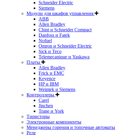
Schneider Electric
Siemens
Модули для шкафов управления
ABB
Allen Bradley
Chint и Schneider Compact
Danfoss и Fatek
Nofuel
Omron и Schneider Electric
Sick и Teco
Telemecanique и Yaskawa
Платы
Allen Bradley
Frick и EMC
Keyence
HP и IBM
Weintek и Siemens
Контроллеры
Carel
Jinchen
Trane и York
Тиристоры
Электронные компоненты
Менеджеры горения и топочные автоматы
Реле