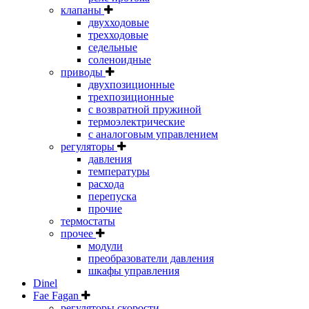
клапаны
двухходовые
трехходовые
седельные
соленоидные
приводы
двухпозиционные
трехпозиционные
с возвратной пружиной
термоэлектрические
с аналоговым управлением
регуляторы
давления
температуры
расхода
перепуска
прочие
термостаты
прочее
модули
преобразователи давления
шкафы управления
Dinel
Fae Fagan
регуляторы скорости