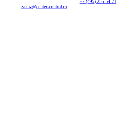
уточняйте у менеджеров по телефону
+7 (495) 255-54-71
, либо
по почте
zakaz@center-control.ru