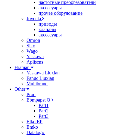
частотные преобразователи
аксессуары
прочее оборудование
Joventa
приводы
клапаны
аксессуары
Omron
Siko
Wago
Yaskawa
Aplisens
Hiaman
Yaskawa Liuxian
Fanuc Liuxian
Multibrand
Other
Prod
Ebmpapst Q
Part1
Part2
Part3
Elko EP
Emko
Datalogic