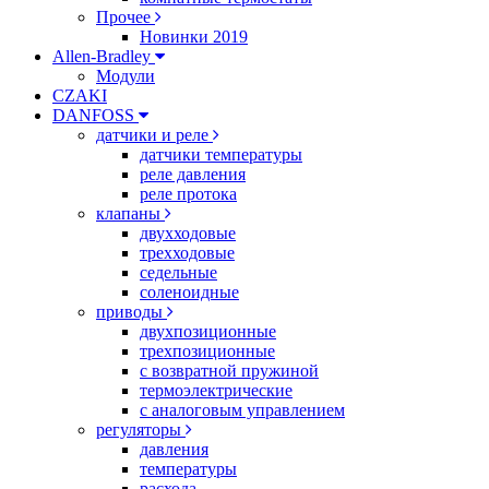
Прочее
Новинки 2019
Allen-Bradley
Модули
CZAKI
DANFOSS
датчики и реле
датчики температуры
реле давления
реле протока
клапаны
двухходовые
трехходовые
седельные
соленоидные
приводы
двухпозиционные
трехпозиционные
с возвратной пружиной
термоэлектрические
с аналоговым управлением
регуляторы
давления
температуры
расхода