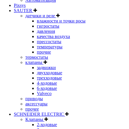
Автоматизация
Pixsys
SAUTER
датчики и реле
влажности и точки росы
гигростаты
давления
качества воздуха
прессостаты
температуры
прочие
термостаты
клапаны
задвижки
двухходовые
трехходовые
4-ходовые
6-ходовые
Valveco
приводы
аксессуары
прочее
SCHNEIDER ELECTRIC
Клапаны
2-ходовые