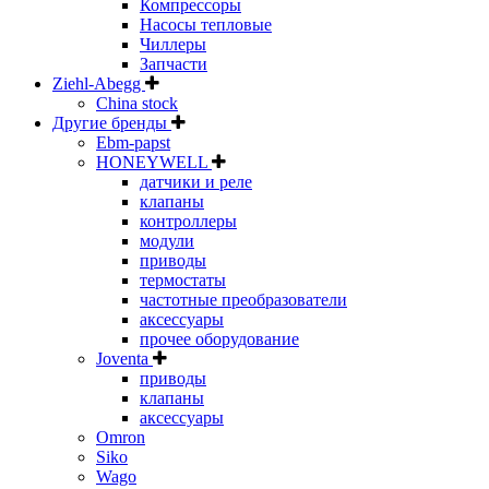
Компрессоры
Насосы тепловые
Чиллеры
Запчасти
Ziehl-Abegg
China stock
Другие бренды
Ebm-papst
HONEYWELL
датчики и реле
клапаны
контроллеры
модули
приводы
термостаты
частотные преобразователи
аксессуары
прочее оборудование
Joventa
приводы
клапаны
аксессуары
Omron
Siko
Wago