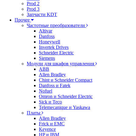
Prod 2
Prod 3
Запчасти KDT
Прочее
Частотные преобразователи
Altivar
Danfoss
Honeywell
Invertek Drives
Schneider Electric
Siemens
Модули для шкафов управления
ABB
Allen Bradley
Chint и Schneider Compact
Danfoss и Fatek
Nofuel
Omron и Schneider Electric
Sick и Teco
Telemecanique и Yaskawa
Платы
Allen Bradley
Frick и EMC
Keyence
HP и IBM