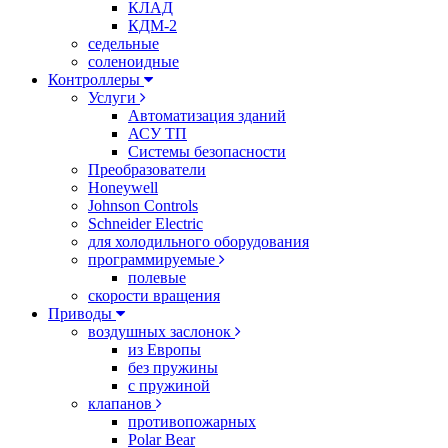
КЛАД
КДМ-2
седельные
соленоидные
Контроллеры
Услуги
Автоматизация зданий
АСУ ТП
Системы безопасности
Преобразователи
Honeywell
Johnson Controls
Schneider Electric
для холодильного оборудования
программируемые
полевые
скорости вращения
Приводы
воздушных заслонок
из Европы
без пружины
с пружиной
клапанов
противопожарных
Polar Bear