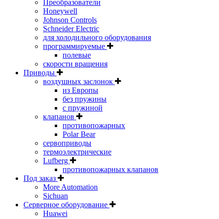
Преобразователи
Honeywell
Johnson Controls
Schneider Electric
для холодильного оборудования
программируемые
полевые
скорости вращения
Приводы
воздушных заслонок
из Европы
без пружины
с пружиной
клапанов
противопожарных
Polar Bear
сервоприводы
термоэлектрические
Lufberg
противопожарных клапанов
Под заказ
More Automation
Sichuan
Серверное оборудование
Huawei