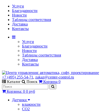
Услуги
Благодарности
Новости
Таблицы соответствия
Доставка
Контакты
Услуги
Благодарности
Новости
Таблицы соответствия
Доставка
Контакты
+7 (495) 255-54-71
,
zakaz@center-control.ru
Каталог
Поиск
Корзина
0
Корзина
:
0
0 руб
Датчики
влажности
CO2