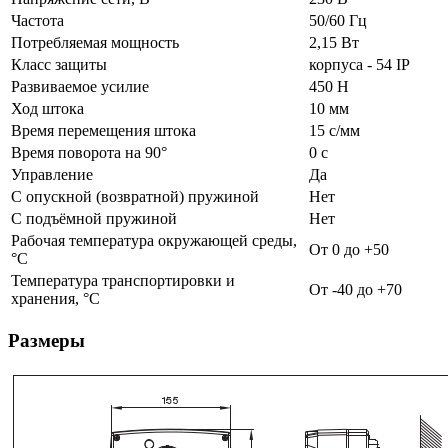
Частота
50/60 Гц
Потребляемая мощность
2,15 Вт
Класс защиты
корпуса - 54 IP
Развиваемое усилие
450 Н
Ход штока
10 мм
Время перемещения штока
15 с/мм
Время поворота на 90°
0 с
Управление
Да
С опускной (возвратной) пружиной
Нет
С подъёмной пружиной
Нет
Рабочая температура окружающей среды,
От 0 до +50
°C
Температура транспортировки и
От -40 до +70
хранения, °C
Размеры