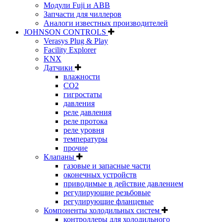
Модули Fuji и ABB
Запчасти для чиллеров
Аналоги известных производителей
JOHNSON CONTROLS
Verasys Plug & Play
Facility Explorer
KNX
Датчики
влажности
CO2
гигростаты
давления
реле давления
реле протока
реле уровня
температуры
прочие
Клапаны
газовые и запасные части
оконечных устройств
приводимые в действие давлением
регулирующие резьбовые
регулирующие фланцевые
Компоненты холодильных систем
контроллеры для холодильного