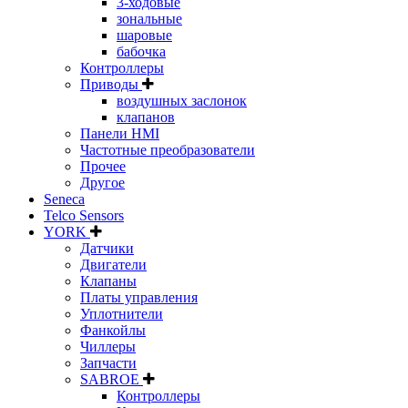
3-ходовые
зональные
шаровые
бабочка
Контроллеры
Приводы
воздушных заслонок
клапанов
Панели HMI
Частотные преобразователи
Прочее
Другое
Seneca
Telco Sensors
YORK
Датчики
Двигатели
Клапаны
Платы управления
Уплотнители
Фанкойлы
Чиллеры
Запчасти
SABROE
Контроллеры