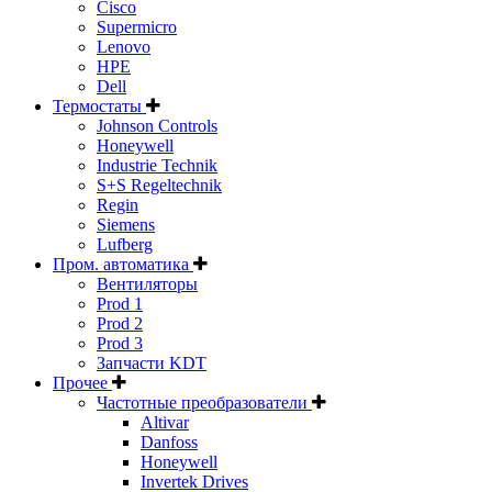
Cisco
Supermicro
Lenovo
HPE
Dell
Термостаты
Johnson Controls
Honeywell
Industrie Technik
S+S Regeltechnik
Regin
Siemens
Lufberg
Пром. автоматика
Вентиляторы
Prod 1
Prod 2
Prod 3
Запчасти KDT
Прочее
Частотные преобразователи
Altivar
Danfoss
Honeywell
Invertek Drives