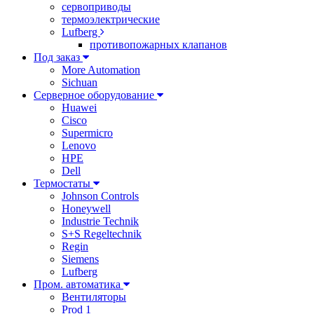
сервоприводы
термоэлектрические
Lufberg
противопожарных клапанов
Под заказ
More Automation
Sichuan
Серверное оборудование
Huawei
Cisco
Supermicro
Lenovo
HPE
Dell
Термостаты
Johnson Controls
Honeywell
Industrie Technik
S+S Regeltechnik
Regin
Siemens
Lufberg
Пром. автоматика
Вентиляторы
Prod 1