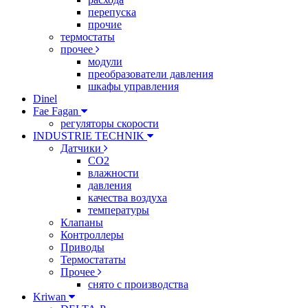
перепуска
прочие
термостаты
прочее
модули
преобразователи давления
шкафы управления
Dinel
Fae Fagan
регуляторы скорости
INDUSTRIE TECHNIK
Датчики
CO2
влажности
давления
качества воздуха
температуры
Клапаны
Контроллеры
Приводы
Термостататы
Прочее
снято с производства
Kriwan