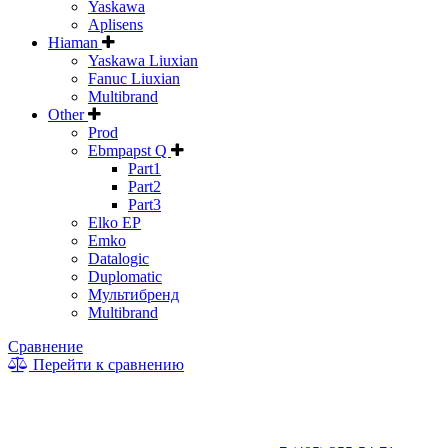
Yaskawa
Aplisens
Hiaman
Yaskawa Liuxian
Fanuc Liuxian
Multibrand
Other
Prod
Ebmpapst Q
Part1
Part2
Part3
Elko EP
Emko
Datalogic
Duplomatic
Мультибренд
Multibrand
Сравнение
Перейти к сравнению
* Информация на сайте не является публичной офертой. Цены
и характеристики товаров могут быть изменены
производителем в одностороннем порядке. Актуальную цену