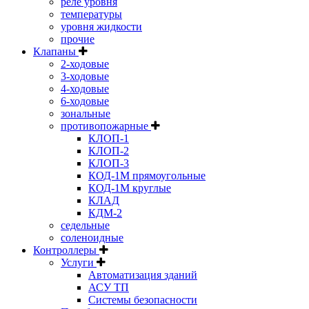
реле уровня
температуры
уровня жидкости
прочие
Клапаны
2-ходовые
3-ходовые
4-ходовые
6-ходовые
зональные
противопожарные
КЛОП-1
КЛОП-2
КЛОП-3
КОД-1М прямоугольные
КОД-1М круглые
КЛАД
КДМ-2
седельные
соленоидные
Контроллеры
Услуги
Автоматизация зданий
АСУ ТП
Системы безопасности