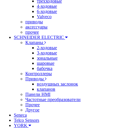
трехходовые
4-ходовые
6-ходовые
Valveco
приводы
аксессуары
прочее
SCHNEIDER ELECTRIC
Клапаны
2-ходовые
3-ходовые
зональные
шаровые
бабочка
Контроллеры
Приводы
воздушных заслонок
клапанов
Панели HMI
Частотные преобразователи
Прочее
Другое
Seneca
Telco Sensors
YORK