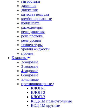
гигростаты
давления
движения
качества воздуха
комбинированные
конденсата
расходомеры
реле давления
реле протока
реле уровня
температуры
уровня жидкости
прочие
Клапаны
2-ходовые
3-ходовые
4-ходовые
6-ходовые
зональные
противопожарные
КЛОП-1
КЛОП-2
КЛОП-3
КОД-1М прямоугольные
КОД-1М круглые