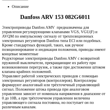
Описание
Danfoss ARV 153 082G6011
Электроприводы Danfoss AMV предназначены для
управления регулирующими клапанами VGS, VGU(F) и
AVQM по импульсному сигналу от трехпозиционных
электронных регуляторов Danfoss типа ECl или подобных.
Кроме стандартных функций, таких, как ручное
позиционирование и индикация положения, приводы имеют
концевые моментные
Редукторные электроприводы Danfoss AMV с возвратной
пружиной выключатели, прекращающие их работу при
возникновении перегрузок, а также при достижении штоком
клапана крайних положений.
Управляют работой электрических приводов с помощью
электронных регуляторов (контроллеров). Контроллеры
формируют аналоговый или трёхточечный управляющий
сигнал. Положение штока привода при аналоговом
управлении зависит от номинала напряжения в диапазоне от
0 до 10В, а при трёхточечном управлении величина
управляющего сигнала постоянна, но поступает он по
различным каналам.