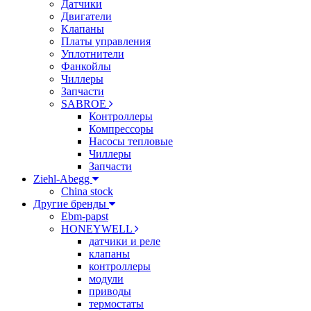
Датчики
Двигатели
Клапаны
Платы управления
Уплотнители
Фанкойлы
Чиллеры
Запчасти
SABROE
Контроллеры
Компрессоры
Насосы тепловые
Чиллеры
Запчасти
Ziehl-Abegg
China stock
Другие бренды
Ebm-papst
HONEYWELL
датчики и реле
клапаны
контроллеры
модули
приводы
термостаты