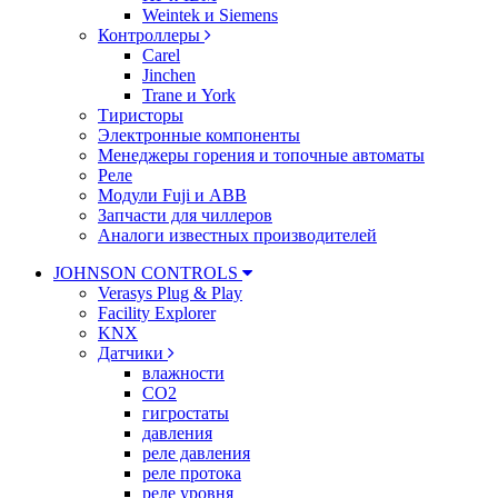
Weintek и Siemens
Контроллеры
Carel
Jinchen
Trane и York
Тиристоры
Электронные компоненты
Менеджеры горения и топочные автоматы
Реле
Модули Fuji и ABB
Запчасти для чиллеров
Аналоги известных производителей
JOHNSON CONTROLS
Verasys Plug & Play
Facility Explorer
KNX
Датчики
влажности
CO2
гигростаты
давления
реле давления
реле протока
реле уровня