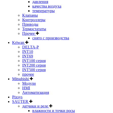
давления
качества воздуха
температуры
Клапаны
Контроллеры
Приводы
Термостататы
Прочее
снято с производства
Kriwan
DELTA-P
INT10
INT69
INT100 серия
INT200 серия
INT500 серия
прочее
Mitsubishi
Модули
HMI
Автоматизация
Pixsys
SAUTER
датчики и реле
влажности и точки росы