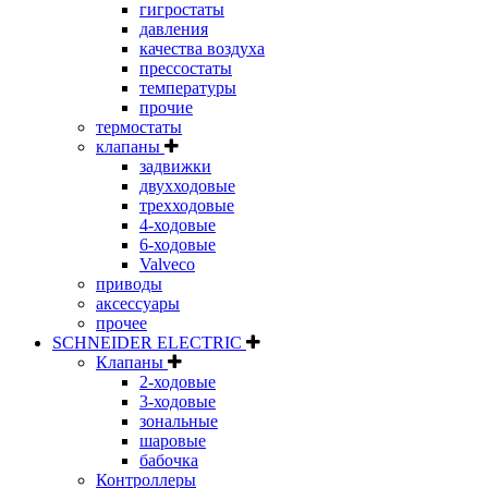
гигростаты
давления
качества воздуха
прессостаты
температуры
прочие
термостаты
клапаны
задвижки
двухходовые
трехходовые
4-ходовые
6-ходовые
Valveco
приводы
аксессуары
прочее
SCHNEIDER ELECTRIC
Клапаны
2-ходовые
3-ходовые
зональные
шаровые
бабочка
Контроллеры