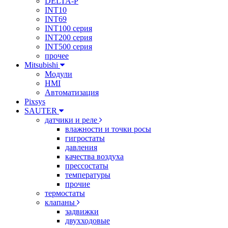
DELTA-P
INT10
INT69
INT100 серия
INT200 серия
INT500 серия
прочее
Mitsubishi
Модули
HMI
Автоматизация
Pixsys
SAUTER
датчики и реле
влажности и точки росы
гигростаты
давления
качества воздуха
прессостаты
температуры
прочие
термостаты
клапаны
задвижки
двухходовые