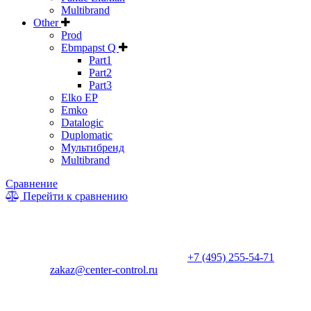
Multibrand
Other
Prod
Ebmpapst Q
Part1
Part2
Part3
Elko EP
Emko
Datalogic
Duplomatic
Мультибренд
Multibrand
Сравнение
Перейти к сравнению
* Информация на сайте не является публичной офертой. Цены
и характеристики товаров могут быть изменены
производителем в одностороннем порядке. Актуальную цену
уточняйте у менеджеров по телефону
+7 (495) 255-54-71
, либо
по почте
zakaz@center-control.ru