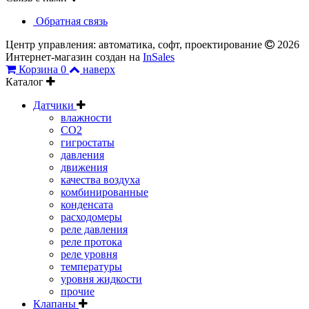
Обратная связь
Центр управления: автоматика, софт, проектирование
2026
Интернет-магазин создан на
InSales
Корзина
0
наверх
Каталог
Датчики
влажности
CO2
гигростаты
давления
движения
качества воздуха
комбинированные
конденсата
расходомеры
реле давления
реле протока
реле уровня
температуры
уровня жидкости
прочие
Клапаны