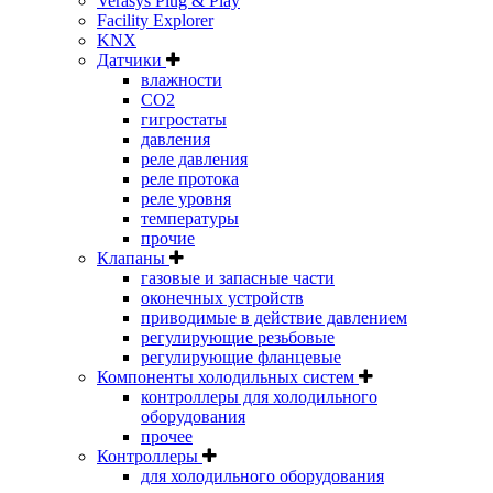
Verasys Plug & Play
Facility Explorer
KNX
Датчики
влажности
CO2
гигростаты
давления
реле давления
реле протока
реле уровня
температуры
прочие
Клапаны
газовые и запасные части
оконечных устройств
приводимые в действие давлением
регулирующие резьбовые
регулирующие фланцевые
Компоненты холодильных систем
контроллеры для холодильного
оборудования
прочее
Контроллеры
для холодильного оборудования