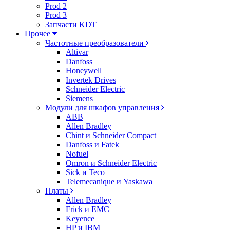
Prod 2
Prod 3
Запчасти KDT
Прочее
Частотные преобразователи
Altivar
Danfoss
Honeywell
Invertek Drives
Schneider Electric
Siemens
Модули для шкафов управления
ABB
Allen Bradley
Chint и Schneider Compact
Danfoss и Fatek
Nofuel
Omron и Schneider Electric
Sick и Teco
Telemecanique и Yaskawa
Платы
Allen Bradley
Frick и EMC
Keyence
HP и IBM