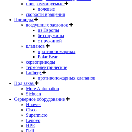
программируемые
полевые
скорости вращения
Приводы
воздушных заслонок
из Европы
без пружины
с пружиной
клапанов
противопожарных
Polar Bear
сервоприводы
термоэлектрические
Lufberg
противопожарных клапанов
Под заказ
More Automation
Sichuan
Серверное оборудование
Huawei
Cisco
Supermicro
Lenovo
HPE
Dell