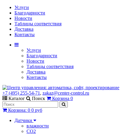
Услуги
Благодарности
Новости
Таблицы соответствия
Доставка
Контакты
Услуги
Благодарности
Новости
Таблицы соответствия
Доставка
Контакты
+7 (495) 255-54-71
,
zakaz@center-control.ru
Каталог
Поиск
Корзина
0
Корзина
:
0
0 руб
Датчики
влажности
CO2