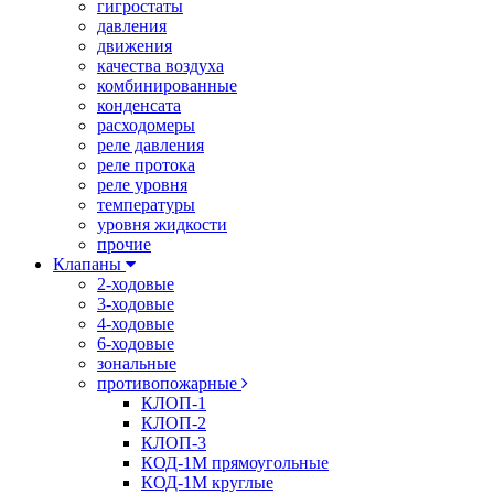
гигростаты
давления
движения
качества воздуха
комбинированные
конденсата
расходомеры
реле давления
реле протока
реле уровня
температуры
уровня жидкости
прочие
Клапаны
2-ходовые
3-ходовые
4-ходовые
6-ходовые
зональные
противопожарные
КЛОП-1
КЛОП-2
КЛОП-3
КОД-1М прямоугольные
КОД-1М круглые