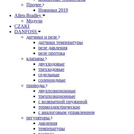
Прочее
Новинки 2019
Allen-Bradley
Модули
CZAKI
DANFOSS
датчики и реле
датчики температуры
реле давления
реле протока
клапаны
двухходовые
трехходовые
седельные
соленоидные
приводы
двухпозиционные
трехпозиционные
с возвратной пружиной
термоэлектрические
с аналоговым управлением
регуляторы
давления
температуры
расхода