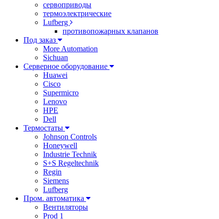
сервоприводы
термоэлектрические
Lufberg
противопожарных клапанов
Под заказ
More Automation
Sichuan
Серверное оборудование
Huawei
Cisco
Supermicro
Lenovo
HPE
Dell
Термостаты
Johnson Controls
Honeywell
Industrie Technik
S+S Regeltechnik
Regin
Siemens
Lufberg
Пром. автоматика
Вентиляторы
Prod 1