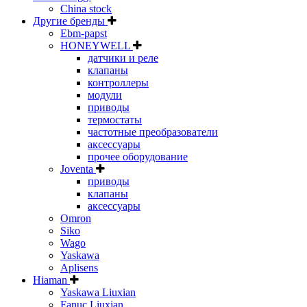
China stock
Другие бренды
Ebm-papst
HONEYWELL
датчики и реле
клапаны
контроллеры
модули
приводы
термостаты
частотные преобразователи
аксессуары
прочее оборудование
Joventa
приводы
клапаны
аксессуары
Omron
Siko
Wago
Yaskawa
Aplisens
Hiaman
Yaskawa Liuxian
Fanuc Liuxian