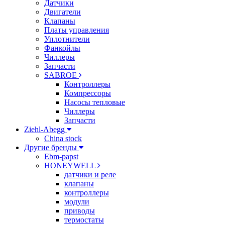
Датчики
Двигатели
Клапаны
Платы управления
Уплотнители
Фанкойлы
Чиллеры
Запчасти
SABROE
Контроллеры
Компрессоры
Насосы тепловые
Чиллеры
Запчасти
Ziehl-Abegg
China stock
Другие бренды
Ebm-papst
HONEYWELL
датчики и реле
клапаны
контроллеры
модули
приводы
термостаты