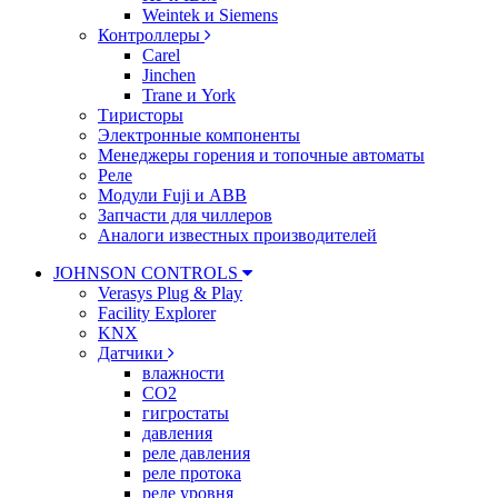
Weintek и Siemens
Контроллеры
Carel
Jinchen
Trane и York
Тиристоры
Электронные компоненты
Менеджеры горения и топочные автоматы
Реле
Модули Fuji и ABB
Запчасти для чиллеров
Аналоги известных производителей
JOHNSON CONTROLS
Verasys Plug & Play
Facility Explorer
KNX
Датчики
влажности
CO2
гигростаты
давления
реле давления
реле протока
реле уровня