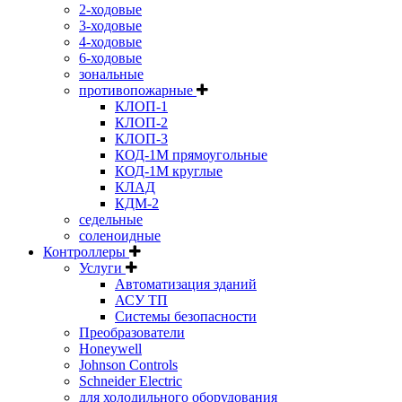
2-ходовые
3-ходовые
4-ходовые
6-ходовые
зональные
противопожарные
КЛОП-1
КЛОП-2
КЛОП-3
КОД-1М прямоугольные
КОД-1М круглые
КЛАД
КДМ-2
седельные
соленоидные
Контроллеры
Услуги
Автоматизация зданий
АСУ ТП
Системы безопасности
Преобразователи
Honeywell
Johnson Controls
Schneider Electric
для холодильного оборудования