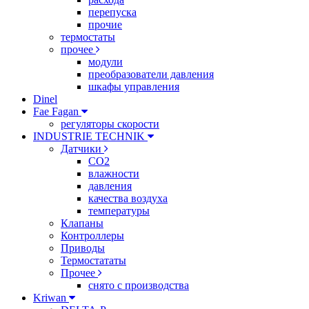
перепуска
прочие
термостаты
прочее
модули
преобразователи давления
шкафы управления
Dinel
Fae Fagan
регуляторы скорости
INDUSTRIE TECHNIK
Датчики
CO2
влажности
давления
качества воздуха
температуры
Клапаны
Контроллеры
Приводы
Термостататы
Прочее
снято с производства
Kriwan