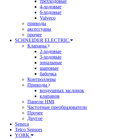
трехходовые
4-ходовые
6-ходовые
Valveco
приводы
аксессуары
прочее
SCHNEIDER ELECTRIC
Клапаны
2-ходовые
3-ходовые
зональные
шаровые
бабочка
Контроллеры
Приводы
воздушных заслонок
клапанов
Панели HMI
Частотные преобразователи
Прочее
Другое
Seneca
Telco Sensors
YORK