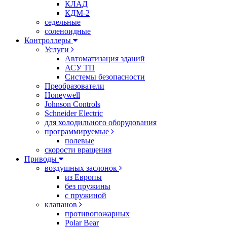
КЛАД
КДМ-2
седельные
соленоидные
Контроллеры
Услуги
Автоматизация зданий
АСУ ТП
Системы безопасности
Преобразователи
Honeywell
Johnson Controls
Schneider Electric
для холодильного оборудования
программируемые
полевые
скорости вращения
Приводы
воздушных заслонок
из Европы
без пружины
с пружиной
клапанов
противопожарных
Polar Bear