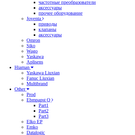
частотные преобразователи
аксессуары
прочее оборудование
Joventa
приводы
клапаны
аксессуары
Omron
Siko
Wago
Yaskawa
Aplisens
Hiaman
Yaskawa Liuxian
Fanuc Liuxian
Multibrand
Other
Prod
Ebmpapst Q
Part1
Part2
Part3
Elko EP
Emko
Datalogic