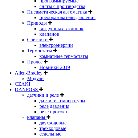
программируемые
сняты с производства
Пневматическая автоматика
преобразователи давления
Приводы
воздушных заслонок
клапанов
Счетчики
электроэнергии
Термостаты
комнатные термостаты
Прочее
Новинки 2019
Allen-Bradley
Модули
CZAKI
DANFOSS
датчики и реле
датчики температуры
реле давления
реле протока
клапаны
двухходовые
трехходовые
седельные