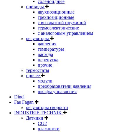
соленоидные
приводы
двухпозиционные
трехпозиционные
с возвратной пружиной
термоэлектрические
с аналоговым управлением
регуляторы
давления
температуры
расхода
перепуска
прочие
термостаты
прочее
модули
преобразователи давления
шкафы управления
Dinel
Fae Fagan
регуляторы скорости
INDUSTRIE TECHNIK
Датчики
CO2
влажности