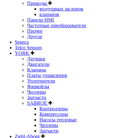
Приводы
воздушных заслонок
клапанов
Панели HMI
Частотные преобразователи
Прочее
Другое
Seneca
Telco Sensors
YORK
Датчики
Двигатели
Клапаны
Платы управления
Уплотнители
Фанкойлы
Чиллеры
Запчасти
SABROE
Контроллеры
Компрессоры
Насосы тепловые
Чиллеры
Запчасти
Ziehl-Abegg