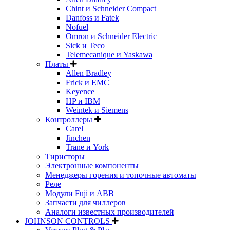
Chint и Schneider Compact
Danfoss и Fatek
Nofuel
Omron и Schneider Electric
Sick и Teco
Telemecanique и Yaskawa
Платы
Allen Bradley
Frick и EMC
Keyence
HP и IBM
Weintek и Siemens
Контроллеры
Carel
Jinchen
Trane и York
Тиристоры
Электронные компоненты
Менеджеры горения и топочные автоматы
Реле
Модули Fuji и ABB
Запчасти для чиллеров
Аналоги известных производителей
JOHNSON CONTROLS