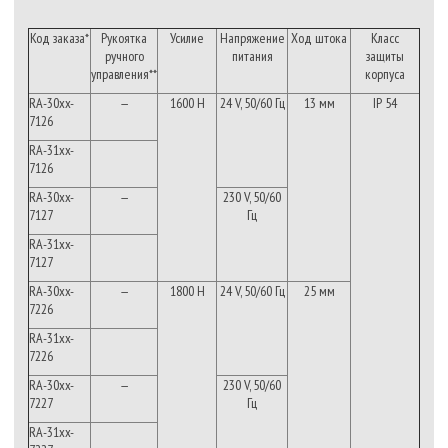
Код
заказа
*
Рукоятка
Усилие
Напряжение
Ход
штока
Класс
ручного
питания
защиты
управления
**
корпуса
RA-30xx-
—
1600 Н
24 V, 50/60 Гц
13 мм
IP 54
7126
RA-31xx-
7126
RA-30xx-
—
230 V, 50/60
7127
Гц
RA-31xx-
7127
RA-30xx-
—
1800 Н
24 V, 50/60 Гц
25 мм
7226
RA-31xx-
7226
RA-30xx-
—
230 V, 50/60
7227
Гц
RA-31xx-