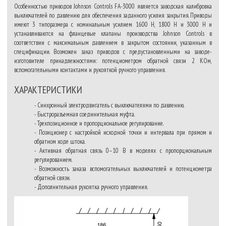
Особенностью приводов Johnson Controls FA-3000 является заводская калибровка
выключателей по давлению для обеспечения заданного усилия закрытия. Приводы
имеют 3 типоразмера с номинальным усилием 1600 Н, 1800 Н и 3000 Н и
устанавливаются на фланцевые клапаны производства Johnson Controls в
соответствии с максимальным давлением в закрытом состоянии, указанным в
спецификации. Возможен заказ приводов с предустановленными на заводе-
изготовителе принадлежностями: потенциометром обратной связи 2 КОм,
вспомогательными контактами и рукояткой ручного управления.
ХАРАКТЕРИСТИКИ
- Синхронный электродвигатель с выключателями по давлению.
- Быстроразъемная соединительная муфта.
- Трехпозиционное и пропорциональное регулирование.
- Позиционер с настройкой исходной точки и интервала при прямом и
обратном ходе штока.
- Активная обратная связь 0–10 В в моделях с пропорциональным
регулированием.
- Возможность заказа вспомогательных выключателей и потенциометра
обратной связи.
- Дополнительная рукоятка ручного управления.