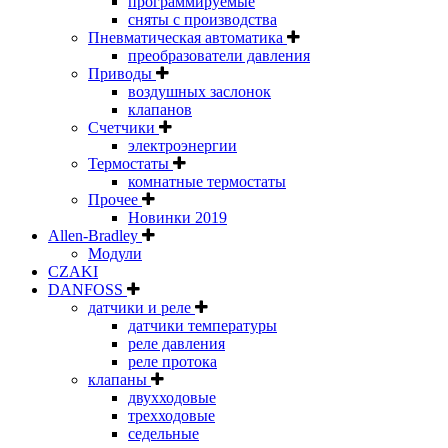
программируемые
сняты с производства
Пневматическая автоматика
преобразователи давления
Приводы
воздушных заслонок
клапанов
Счетчики
электроэнергии
Термостаты
комнатные термостаты
Прочее
Новинки 2019
Allen-Bradley
Модули
CZAKI
DANFOSS
датчики и реле
датчики температуры
реле давления
реле протока
клапаны
двухходовые
трехходовые
седельные