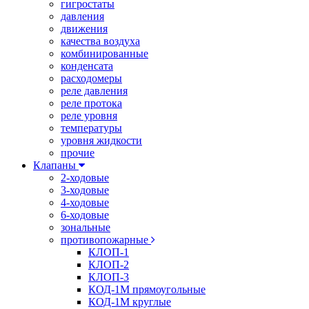
гигростаты
давления
движения
качества воздуха
комбинированные
конденсата
расходомеры
реле давления
реле протока
реле уровня
температуры
уровня жидкости
прочие
Клапаны
2-ходовые
3-ходовые
4-ходовые
6-ходовые
зональные
противопожарные
КЛОП-1
КЛОП-2
КЛОП-3
КОД-1М прямоугольные
КОД-1М круглые