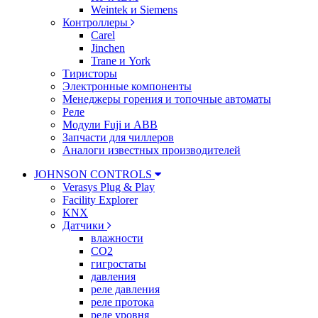
Weintek и Siemens
Контроллеры
Carel
Jinchen
Trane и York
Тиристоры
Электронные компоненты
Менеджеры горения и топочные автоматы
Реле
Модули Fuji и ABB
Запчасти для чиллеров
Аналоги известных производителей
JOHNSON CONTROLS
Verasys Plug & Play
Facility Explorer
KNX
Датчики
влажности
CO2
гигростаты
давления
реле давления
реле протока
реле уровня