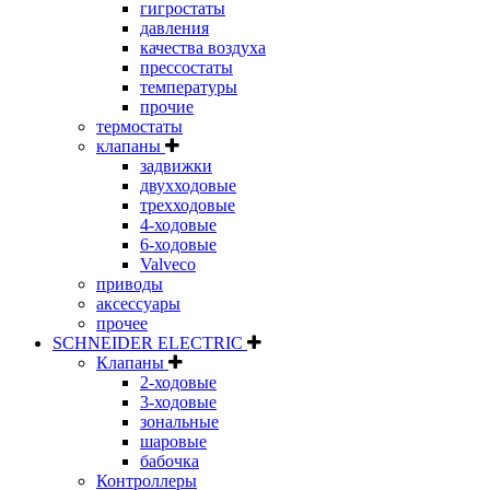
гигростаты
давления
качества воздуха
прессостаты
температуры
прочие
термостаты
клапаны
задвижки
двухходовые
трехходовые
4-ходовые
6-ходовые
Valveco
приводы
аксессуары
прочее
SCHNEIDER ELECTRIC
Клапаны
2-ходовые
3-ходовые
зональные
шаровые
бабочка
Контроллеры