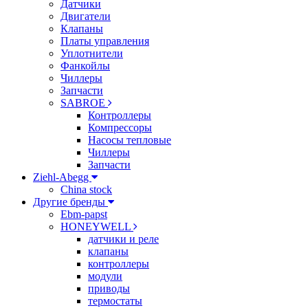
Датчики
Двигатели
Клапаны
Платы управления
Уплотнители
Фанкойлы
Чиллеры
Запчасти
SABROE
Контроллеры
Компрессоры
Насосы тепловые
Чиллеры
Запчасти
Ziehl-Abegg
China stock
Другие бренды
Ebm-papst
HONEYWELL
датчики и реле
клапаны
контроллеры
модули
приводы
термостаты