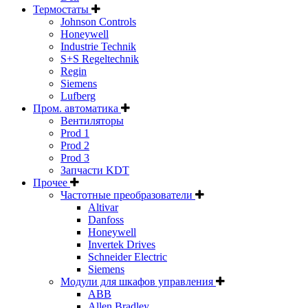
Термостаты
Johnson Controls
Honeywell
Industrie Technik
S+S Regeltechnik
Regin
Siemens
Lufberg
Пром. автоматика
Вентиляторы
Prod 1
Prod 2
Prod 3
Запчасти KDT
Прочее
Частотные преобразователи
Altivar
Danfoss
Honeywell
Invertek Drives
Schneider Electric
Siemens
Модули для шкафов управления
ABB
Allen Bradley