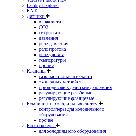
Facility Explorer
KNX
Датчики
влажности
CO2
гигростаты
давления
реле давления
реле протока
реле уровня
температуры
прочие
Клапаны
газовые и запасные части
оконечных устройств
приводимые в действие давлением
регулирующие резьбовые
регулирующие фланцевые
Компоненты холодильных систем
контроллеры для холодильного
оборудования
прочее
Контроллеры
для холодильного оборудования