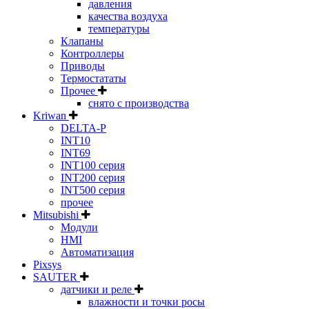
давления
качества воздуха
температуры
Клапаны
Контроллеры
Приводы
Термостататы
Прочее
снято с производства
Kriwan
DELTA-P
INT10
INT69
INT100 серия
INT200 серия
INT500 серия
прочее
Mitsubishi
Модули
HMI
Автоматизация
Pixsys
SAUTER
датчики и реле
влажности и точки росы