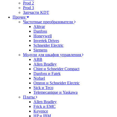
Prod 2
Prod 3
Запчасти KDT
Прочее
Частотные преобразователи
Altivar
Danfoss
Honeywell
Invertek Drives
Schneider Electric
Siemens
Модули для шкафов управления
ABB
Allen Bradley
Chint и Schneider Compact
Danfoss и Fatek
Nofuel
Omron и Schneider Electric
Sick и Teco
Telemecanique и Yaskawa
Платы
Allen Bradley
Frick и EMC
Keyence
HP и IBM