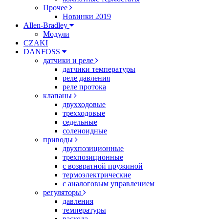
Прочее
Новинки 2019
Allen-Bradley
Модули
CZAKI
DANFOSS
датчики и реле
датчики температуры
реле давления
реле протока
клапаны
двухходовые
трехходовые
седельные
соленоидные
приводы
двухпозиционные
трехпозиционные
с возвратной пружиной
термоэлектрические
с аналоговым управлением
регуляторы
давления
температуры
расхода