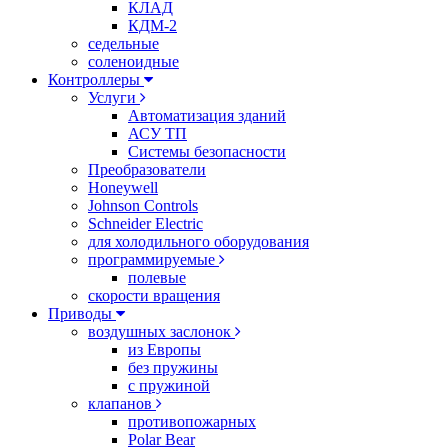
КЛАД
КДМ-2
седельные
соленоидные
Контроллеры
Услуги
Автоматизация зданий
АСУ ТП
Системы безопасности
Преобразователи
Honeywell
Johnson Controls
Schneider Electric
для холодильного оборудования
программируемые
полевые
скорости вращения
Приводы
воздушных заслонок
из Европы
без пружины
с пружиной
клапанов
противопожарных
Polar Bear