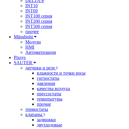
DELTA-P
INT10
INT69
INT100 серия
INT200 серия
INT500 серия
прочее
Mitsubishi
Модули
HMI
Автоматизация
Pixsys
SAUTER
датчики и реле
влажности и точки росы
гигростаты
давления
качества воздуха
прессостаты
температуры
прочие
термостаты
клапаны
задвижки
двухходовые