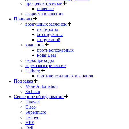
программируемые
полевые
скорости вращения
Приводы
воздушных заслонок
из Европы
без пружины
с пружиной
клапанов
противопожарных
Polar Bear
сервоприводы
термоэлектрические
Lufberg
противопожарных клапанов
Под заказ
More Automation
Sichuan
Серверное оборудование
Huawei
Cisco
Supermicro
Lenovo
HPE
Dell