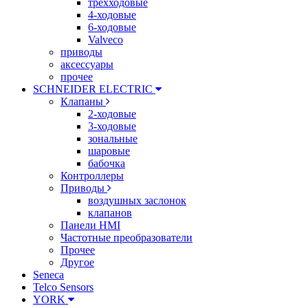
трехходовые
4-ходовые
6-ходовые
Valveco
приводы
аксессуары
прочее
SCHNEIDER ELECTRIC
Клапаны
2-ходовые
3-ходовые
зональные
шаровые
бабочка
Контроллеры
Приводы
воздушных заслонок
клапанов
Панели HMI
Частотные преобразователи
Прочее
Другое
Seneca
Telco Sensors
YORK