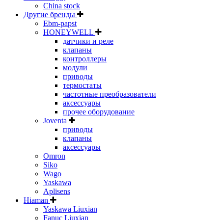
China stock
Другие бренды
Ebm-papst
HONEYWELL
датчики и реле
клапаны
контроллеры
модули
приводы
термостаты
частотные преобразователи
аксессуары
прочее оборудование
Joventa
приводы
клапаны
аксессуары
Omron
Siko
Wago
Yaskawa
Aplisens
Hiaman
Yaskawa Liuxian
Fanuc Liuxian