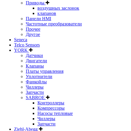
Приводы
воздушных заслонок
клапанов
Панели HMI
Частотные преобразователи
Прочее
Другое
Seneca
Telco Sensors
YORK
Датчики
Двигатели
Клапаны
Платы управления
Уплотнители
Фанкойлы
Чиллеры
Запчасти
SABROE
Контроллеры
Компрессоры
Насосы тепловые
Чиллеры
Запчасти
Ziehl-Abegg