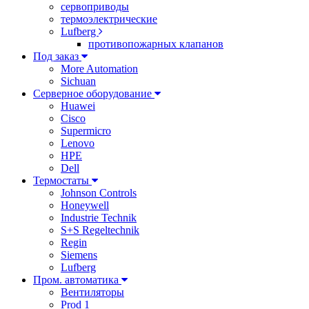
сервоприводы
термоэлектрические
Lufberg
противопожарных клапанов
Под заказ
More Automation
Sichuan
Серверное оборудование
Huawei
Cisco
Supermicro
Lenovo
HPE
Dell
Термостаты
Johnson Controls
Honeywell
Industrie Technik
S+S Regeltechnik
Regin
Siemens
Lufberg
Пром. автоматика
Вентиляторы
Prod 1