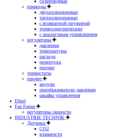
соленоидные
приводы
двухпозиционные
трехпозиционные
с возвратной пружиной
термоэлектрические
с аналоговым управлением
регуляторы
давления
температуры
расхода
перепуска
прочие
термостаты
прочее
модули
преобразователи давления
шкафы управления
Dinel
Fae Fagan
регуляторы скорости
INDUSTRIE TECHNIK
Датчики
CO2
влажности