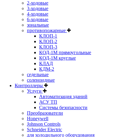
2-ходовые
3-ходовые
4-ходовые
6-ходовые
зональные
противопожарные
КЛОП-1
КЛОП-2
КЛОП-3
КОД-1М прямоугольные
КОД-1М круглые
КЛАД
КДМ-2
седельные
соленоидные
Контроллеры
Услуги
Автоматизация зданий
АСУ ТП
Системы безопасности
Преобразователи
Honeywell
Johnson Controls
Schneider Electric
для холодильного оборудования