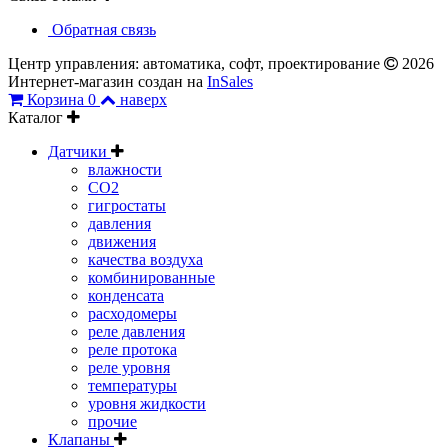
Обратная связь
Центр управления: автоматика, софт, проектирование
2026
Интернет-магазин создан на
InSales
Корзина
0
наверх
Каталог
Датчики
влажности
CO2
гигростаты
давления
движения
качества воздуха
комбинированные
конденсата
расходомеры
реле давления
реле протока
реле уровня
температуры
уровня жидкости
прочие
Клапаны