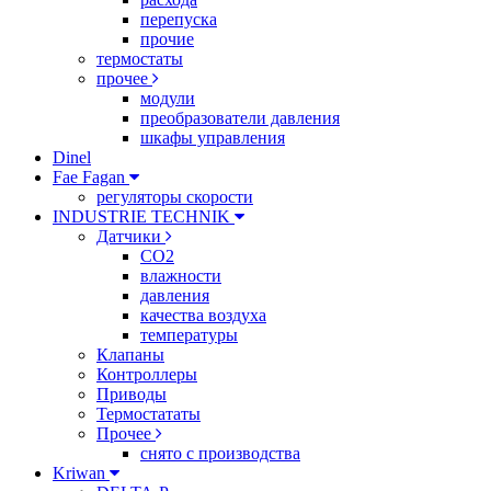
перепуска
прочие
термостаты
прочее
модули
преобразователи давления
шкафы управления
Dinel
Fae Fagan
регуляторы скорости
INDUSTRIE TECHNIK
Датчики
CO2
влажности
давления
качества воздуха
температуры
Клапаны
Контроллеры
Приводы
Термостататы
Прочее
снято с производства
Kriwan