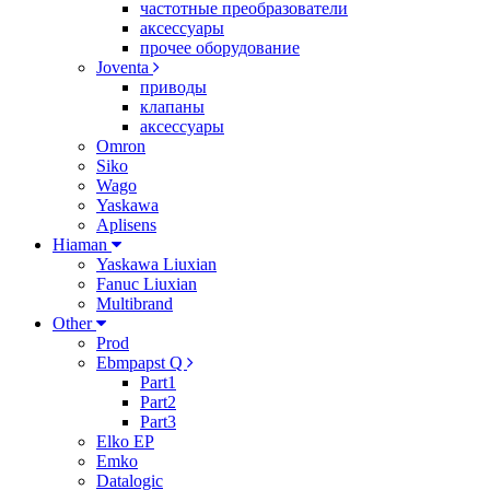
частотные преобразователи
аксессуары
прочее оборудование
Joventa
приводы
клапаны
аксессуары
Omron
Siko
Wago
Yaskawa
Aplisens
Hiaman
Yaskawa Liuxian
Fanuc Liuxian
Multibrand
Other
Prod
Ebmpapst Q
Part1
Part2
Part3
Elko EP
Emko
Datalogic