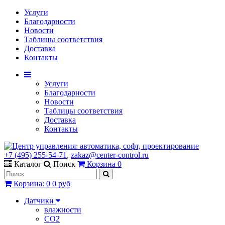
Услуги
Благодарности
Новости
Таблицы соответствия
Доставка
Контакты
Услуги
Благодарности
Новости
Таблицы соответствия
Доставка
Контакты
+7 (495) 255-54-71
,
zakaz@center-control.ru
Каталог
Поиск
Корзина
0
Корзина
:
0
0 руб
Датчики
влажности
CO2