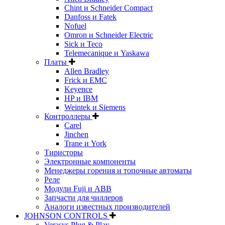
Chint и Schneider Compact
Danfoss и Fatek
Nofuel
Omron и Schneider Electric
Sick и Teco
Telemecanique и Yaskawa
Платы
Allen Bradley
Frick и EMC
Keyence
HP и IBM
Weintek и Siemens
Контроллеры
Carel
Jinchen
Trane и York
Тиристоры
Электронные компоненты
Менеджеры горения и топочные автоматы
Реле
Модули Fuji и ABB
Запчасти для чиллеров
Аналоги известных производителей
JOHNSON CONTROLS
Verasys Plug & Play