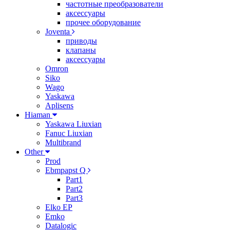
частотные преобразователи
аксессуары
прочее оборудование
Joventa
приводы
клапаны
аксессуары
Omron
Siko
Wago
Yaskawa
Aplisens
Hiaman
Yaskawa Liuxian
Fanuc Liuxian
Multibrand
Other
Prod
Ebmpapst Q
Part1
Part2
Part3
Elko EP
Emko
Datalogic