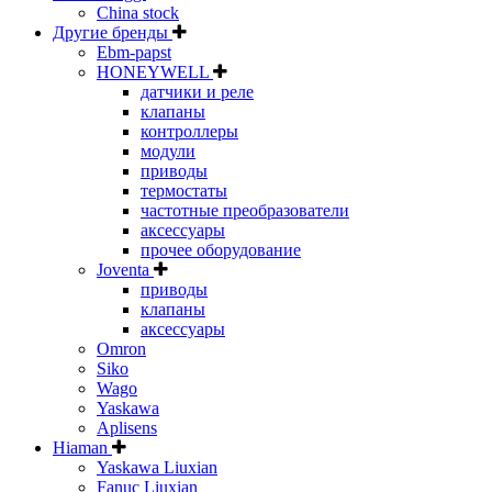
China stock
Другие бренды
Ebm-papst
HONEYWELL
датчики и реле
клапаны
контроллеры
модули
приводы
термостаты
частотные преобразователи
аксессуары
прочее оборудование
Joventa
приводы
клапаны
аксессуары
Omron
Siko
Wago
Yaskawa
Aplisens
Hiaman
Yaskawa Liuxian
Fanuc Liuxian