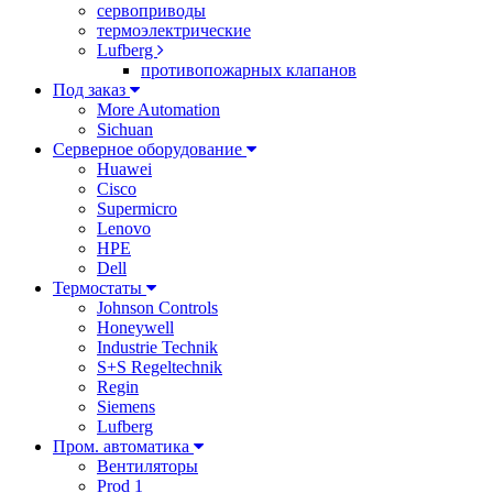
сервоприводы
термоэлектрические
Lufberg
противопожарных клапанов
Под заказ
More Automation
Sichuan
Серверное оборудование
Huawei
Cisco
Supermicro
Lenovo
HPE
Dell
Термостаты
Johnson Controls
Honeywell
Industrie Technik
S+S Regeltechnik
Regin
Siemens
Lufberg
Пром. автоматика
Вентиляторы
Prod 1