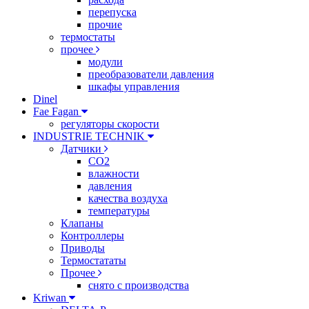
перепуска
прочие
термостаты
прочее
модули
преобразователи давления
шкафы управления
Dinel
Fae Fagan
регуляторы скорости
INDUSTRIE TECHNIK
Датчики
CO2
влажности
давления
качества воздуха
температуры
Клапаны
Контроллеры
Приводы
Термостататы
Прочее
снято с производства
Kriwan