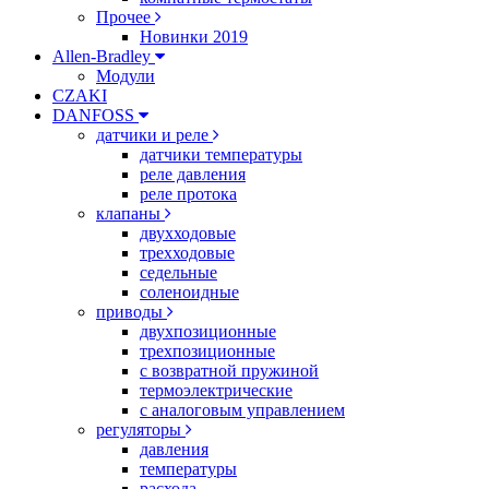
Прочее
Новинки 2019
Allen-Bradley
Модули
CZAKI
DANFOSS
датчики и реле
датчики температуры
реле давления
реле протока
клапаны
двухходовые
трехходовые
седельные
соленоидные
приводы
двухпозиционные
трехпозиционные
с возвратной пружиной
термоэлектрические
с аналоговым управлением
регуляторы
давления
температуры
расхода