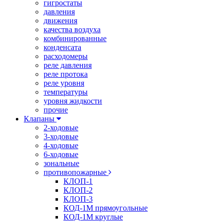
гигростаты
давления
движения
качества воздуха
комбинированные
конденсата
расходомеры
реле давления
реле протока
реле уровня
температуры
уровня жидкости
прочие
Клапаны
2-ходовые
3-ходовые
4-ходовые
6-ходовые
зональные
противопожарные
КЛОП-1
КЛОП-2
КЛОП-3
КОД-1М прямоугольные
КОД-1М круглые