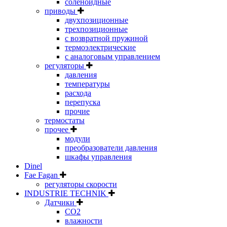
соленоидные
приводы
двухпозиционные
трехпозиционные
с возвратной пружиной
термоэлектрические
с аналоговым управлением
регуляторы
давления
температуры
расхода
перепуска
прочие
термостаты
прочее
модули
преобразователи давления
шкафы управления
Dinel
Fae Fagan
регуляторы скорости
INDUSTRIE TECHNIK
Датчики
CO2
влажности