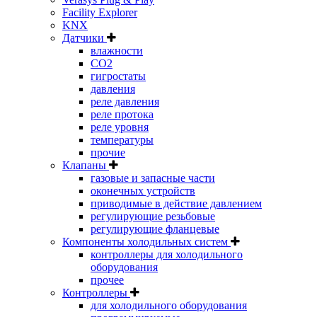
Facility Explorer
KNX
Датчики
влажности
CO2
гигростаты
давления
реле давления
реле протока
реле уровня
температуры
прочие
Клапаны
газовые и запасные части
оконечных устройств
приводимые в действие давлением
регулирующие резьбовые
регулирующие фланцевые
Компоненты холодильных систем
контроллеры для холодильного
оборудования
прочее
Контроллеры
для холодильного оборудования