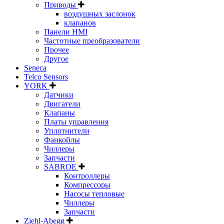
Приводы
воздушных заслонок
клапанов
Панели HMI
Частотные преобразователи
Прочее
Другое
Seneca
Telco Sensors
YORK
Датчики
Двигатели
Клапаны
Платы управления
Уплотнители
Фанкойлы
Чиллеры
Запчасти
SABROE
Контроллеры
Компрессоры
Насосы тепловые
Чиллеры
Запчасти
Ziehl-Abegg