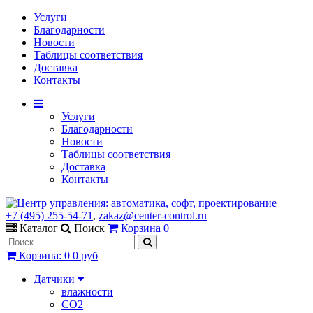
Услуги
Благодарности
Новости
Таблицы соответствия
Доставка
Контакты
Услуги
Благодарности
Новости
Таблицы соответствия
Доставка
Контакты
+7 (495) 255-54-71
,
zakaz@center-control.ru
Каталог
Поиск
Корзина
0
Корзина
:
0
0 руб
Датчики
влажности
CO2