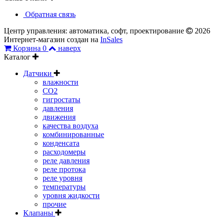
Обратная связь
Центр управления: автоматика, софт, проектирование
2026
Интернет-магазин создан на
InSales
Корзина
0
наверх
Каталог
Датчики
влажности
CO2
гигростаты
давления
движения
качества воздуха
комбинированные
конденсата
расходомеры
реле давления
реле протока
реле уровня
температуры
уровня жидкости
прочие
Клапаны