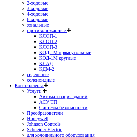
2-ходовые
3-ходовые
4-ходовые
6-ходовые
зональные
противопожарные
КЛОП-1
КЛОП-2
КЛОП-3
КОД-1М прямоугольные
КОД-1М круглые
КЛАД
КДМ-2
седельные
соленоидные
Контроллеры
Услуги
Автоматизация зданий
АСУ ТП
Системы безопасности
Преобразователи
Honeywell
Johnson Controls
Schneider Electric
для холодильного оборудования