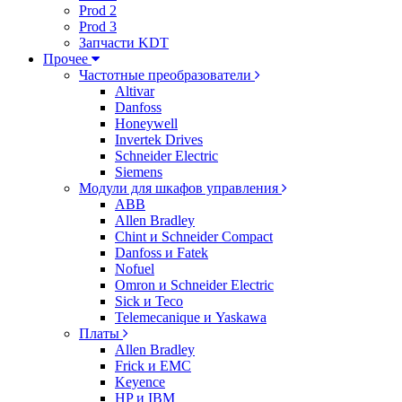
Prod 2
Prod 3
Запчасти KDT
Прочее
Частотные преобразователи
Altivar
Danfoss
Honeywell
Invertek Drives
Schneider Electric
Siemens
Модули для шкафов управления
ABB
Allen Bradley
Chint и Schneider Compact
Danfoss и Fatek
Nofuel
Omron и Schneider Electric
Sick и Teco
Telemecanique и Yaskawa
Платы
Allen Bradley
Frick и EMC
Keyence
HP и IBM