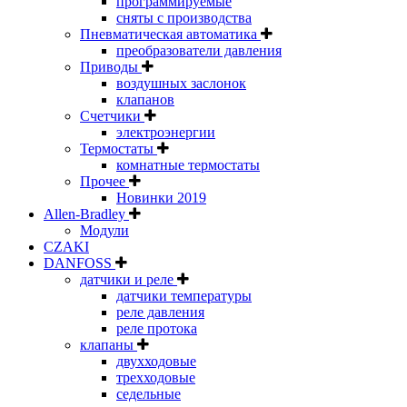
программируемые
сняты с производства
Пневматическая автоматика
преобразователи давления
Приводы
воздушных заслонок
клапанов
Счетчики
электроэнергии
Термостаты
комнатные термостаты
Прочее
Новинки 2019
Allen-Bradley
Модули
CZAKI
DANFOSS
датчики и реле
датчики температуры
реле давления
реле протока
клапаны
двухходовые
трехходовые
седельные