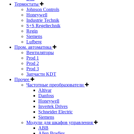
Термостаты
Johnson Controls
Honeywell
Industrie Technik
S+S Regeltechnik
Regin
Siemens
Lufberg
Пром. автоматика
Вентиляторы
Prod 1
Prod 2
Prod 3
Запчасти KDT
Прочее
Частотные преобразователи
Altivar
Danfoss
Honeywell
Invertek Drives
Schneider Electric
Siemens
Модули для шкафов управления
ABB
Allen Bradley