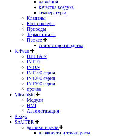
давления
качества воздуха
температуры
Клапаны
Контроллеры
Приводы
Термостататы
Прочее
снято с производства
Kriwan
DELTA-P
INT10
INT69
INT100 серия
INT200 серия
INT500 серия
прочее
Mitsubishi
Модули
HMI
Автоматизация
Pixsys
SAUTER
датчики и реле
влажности и точки росы