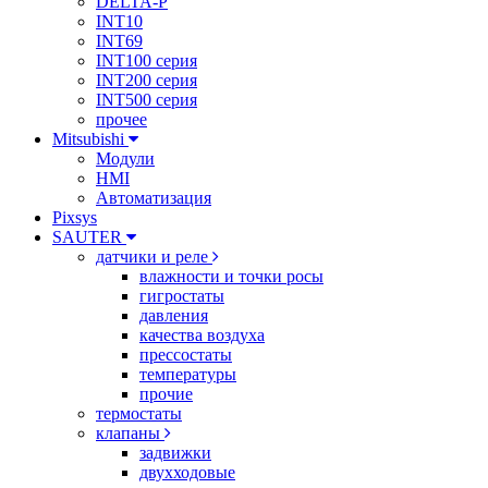
DELTA-P
INT10
INT69
INT100 серия
INT200 серия
INT500 серия
прочее
Mitsubishi
Модули
HMI
Автоматизация
Pixsys
SAUTER
датчики и реле
влажности и точки росы
гигростаты
давления
качества воздуха
прессостаты
температуры
прочие
термостаты
клапаны
задвижки
двухходовые