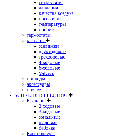
гигростаты
давления
качества воздуха
прессостаты
температуры
прочие
термостаты
клапаны
задвижки
двухходовые
трехходовые
4-ходовые
6-ходовые
Valveco
приводы
аксессуары
прочее
SCHNEIDER ELECTRIC
Клапаны
2-ходовые
3-ходовые
зональные
шаровые
бабочка
Контроллеры