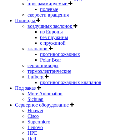
программируемые
полевые
скорости вращения
Приводы
воздушных заслонок
из Европы
без пружины
с пружиной
клапанов
противопожарных
Polar Bear
сервоприводы
термоэлектрические
Lufberg
противопожарных клапанов
Под заказ
More Automation
Sichuan
Серверное оборудование
Huawei
Cisco
Supermicro
Lenovo
HPE
Dell