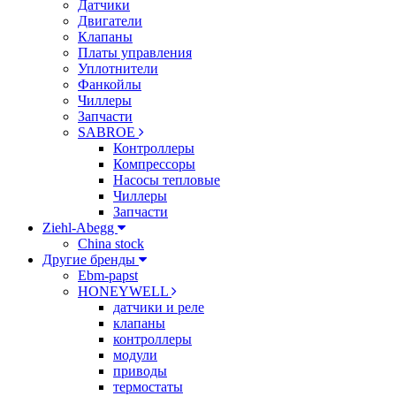
Датчики
Двигатели
Клапаны
Платы управления
Уплотнители
Фанкойлы
Чиллеры
Запчасти
SABROE
Контроллеры
Компрессоры
Насосы тепловые
Чиллеры
Запчасти
Ziehl-Abegg
China stock
Другие бренды
Ebm-papst
HONEYWELL
датчики и реле
клапаны
контроллеры
модули
приводы
термостаты