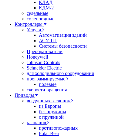
КЛАД
КДМ-2
седельные
соленоидные
Контроллеры
Услуги
Автоматизация зданий
АСУ ТП
Системы безопасности
Преобразователи
Honeywell
Johnson Controls
Schneider Electric
для холодильного оборудования
программируемые
полевые
скорости вращения
Приводы
воздушных заслонок
из Европы
без пружины
с пружиной
клапанов
противопожарных
Polar Bear