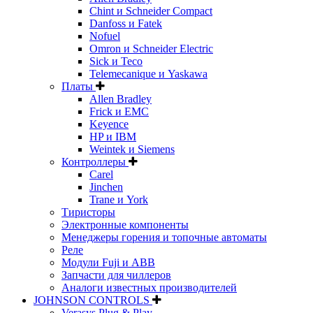
Chint и Schneider Compact
Danfoss и Fatek
Nofuel
Omron и Schneider Electric
Sick и Teco
Telemecanique и Yaskawa
Платы
Allen Bradley
Frick и EMC
Keyence
HP и IBM
Weintek и Siemens
Контроллеры
Carel
Jinchen
Trane и York
Тиристоры
Электронные компоненты
Менеджеры горения и топочные автоматы
Реле
Модули Fuji и ABB
Запчасти для чиллеров
Аналоги известных производителей
JOHNSON CONTROLS
Verasys Plug & Play