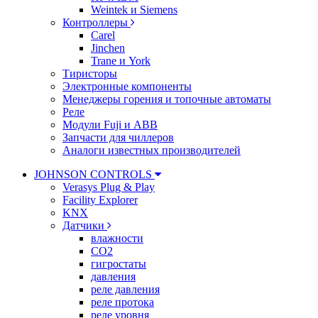
Weintek и Siemens
Контроллеры
Carel
Jinchen
Trane и York
Тиристоры
Электронные компоненты
Менеджеры горения и топочные автоматы
Реле
Модули Fuji и ABB
Запчасти для чиллеров
Аналоги известных производителей
JOHNSON CONTROLS
Verasys Plug & Play
Facility Explorer
KNX
Датчики
влажности
CO2
гигростаты
давления
реле давления
реле протока
реле уровня