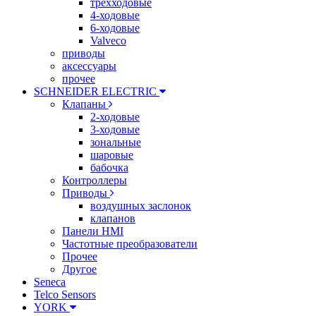
трехходовые
4-ходовые
6-ходовые
Valveco
приводы
аксессуары
прочее
SCHNEIDER ELECTRIC
Клапаны
2-ходовые
3-ходовые
зональные
шаровые
бабочка
Контроллеры
Приводы
воздушных заслонок
клапанов
Панели HMI
Частотные преобразователи
Прочее
Другое
Seneca
Telco Sensors
YORK