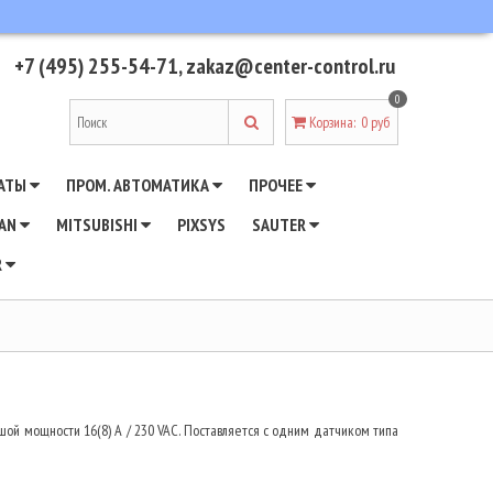
+7 (495) 255-54-71
,
zakaz@center-control.ru
0
Корзина
:
0 руб
АТЫ
ПРОМ. АВТОМАТИКА
ПРОЧЕЕ
WAN
MITSUBISHI
PIXSYS
SAUTER
R
шой мощности 16(8) А / 230 VAC. Поставляется с одним датчиком типа