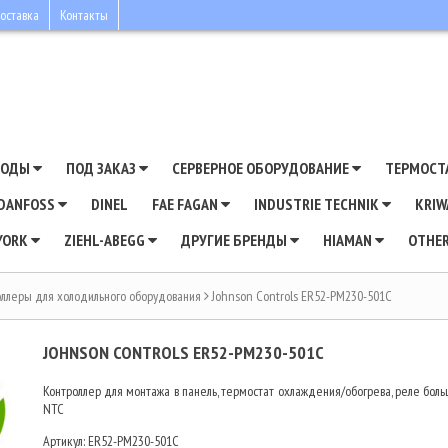
оставка
Контакты
ВОДЫ
ПОД ЗАКАЗ
СЕРВЕРНОЕ ОБОРУДОВАНИЕ
ТЕРМОСТ
DANFOSS
DINEL
FAE FAGAN
INDUSTRIE TECHNIK
KRI
YORK
ZIEHL-ABEGG
ДРУГИЕ БРЕНДЫ
HIAMAN
OTHE
оллеры для холодильного оборудования
Johnson Controls ER52-PM230-501C
JOHNSON CONTROLS ER52-PM230-501C
Контроллер для монтажа в панель, термостат охлаждения/обогрева, реле боль
NTC
Артикул:
ER52-PM230-501C