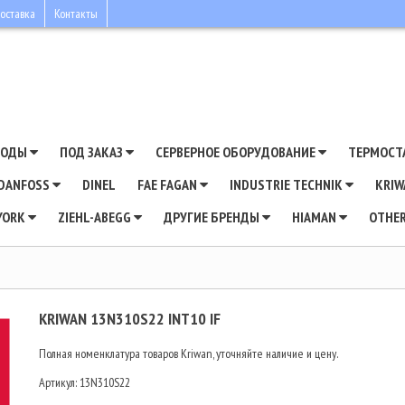
оставка
Контакты
ВОДЫ
ПОД ЗАКАЗ
СЕРВЕРНОЕ ОБОРУДОВАНИЕ
ТЕРМОСТ
DANFOSS
DINEL
FAE FAGAN
INDUSTRIE TECHNIK
KRI
YORK
ZIEHL-ABEGG
ДРУГИЕ БРЕНДЫ
HIAMAN
OTHE
KRIWAN 13N310S22 INT10 IF
Полная номенклатура товаров Kriwan, уточняйте наличие и цену.
Артикул:
13N310S22