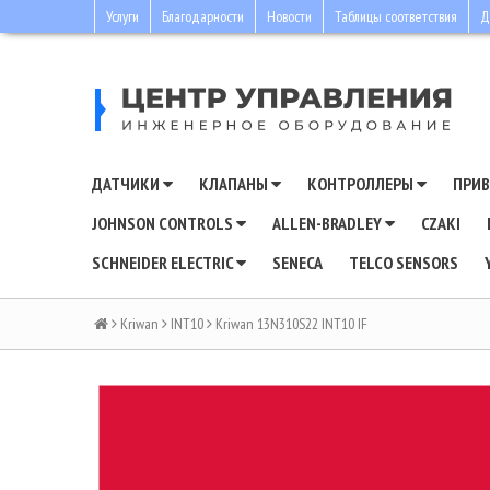
Услуги
Благодарности
Новости
Таблицы соответствия
Д
ДАТЧИКИ
КЛАПАНЫ
КОНТРОЛЛЕРЫ
ПРИ
JOHNSON CONTROLS
ALLEN-BRADLEY
CZAKI
SCHNEIDER ELECTRIC
SENECA
TELCO SENSORS
Kriwan
INT10
Kriwan 13N310S22 INT10 IF