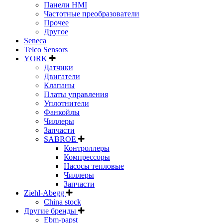
Панели HMI
Частотные преобразователи
Прочее
Другое
Seneca
Telco Sensors
YORK
Датчики
Двигатели
Клапаны
Платы управления
Уплотнители
Фанкойлы
Чиллеры
Запчасти
SABROE
Контроллеры
Компрессоры
Насосы тепловые
Чиллеры
Запчасти
Ziehl-Abegg
China stock
Другие бренды
Ebm-papst