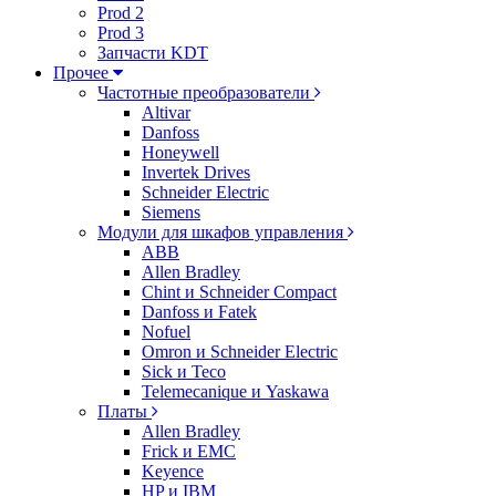
Prod 2
Prod 3
Запчасти KDT
Прочее
Частотные преобразователи
Altivar
Danfoss
Honeywell
Invertek Drives
Schneider Electric
Siemens
Модули для шкафов управления
ABB
Allen Bradley
Chint и Schneider Compact
Danfoss и Fatek
Nofuel
Omron и Schneider Electric
Sick и Teco
Telemecanique и Yaskawa
Платы
Allen Bradley
Frick и EMC
Keyence
HP и IBM