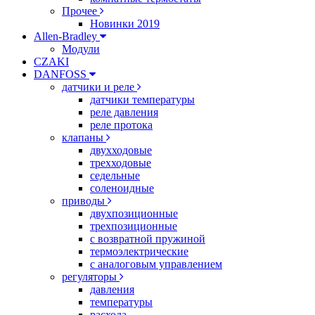
Прочее
Новинки 2019
Allen-Bradley
Модули
CZAKI
DANFOSS
датчики и реле
датчики температуры
реле давления
реле протока
клапаны
двухходовые
трехходовые
седельные
соленоидные
приводы
двухпозиционные
трехпозиционные
с возвратной пружиной
термоэлектрические
с аналоговым управлением
регуляторы
давления
температуры
расхода