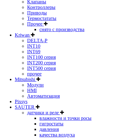
Клапаны
Контроллеры
Приводы
Термостататы
Прочее
снято с производства
Kriwan
DELTA-P
INT10
INT69
INT100 серия
INT200 серия
INT500 серия
прочее
Mitsubishi
Модули
HMI
Автоматизация
Pixsys
SAUTER
датчики и реле
влажности и точки росы
гигростаты
давления
качества воздуха