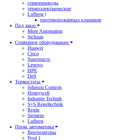
сервоприводы
термоэлектрические
Lufberg
противопожарных клапанов
Под заказ
More Automation
Sichuan
Серверное оборудование
Huawei
Cisco
Supermicro
Lenovo
HPE
Dell
Термостаты
Johnson Controls
Honeywell
Industrie Technik
S+S Regeltechnik
Regin
Siemens
Lufberg
Пром. автоматика
Вентиляторы
Prod 1