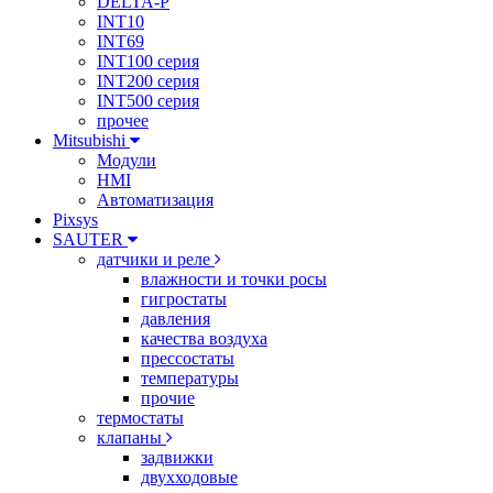
DELTA-P
INT10
INT69
INT100 серия
INT200 серия
INT500 серия
прочее
Mitsubishi
Модули
HMI
Автоматизация
Pixsys
SAUTER
датчики и реле
влажности и точки росы
гигростаты
давления
качества воздуха
прессостаты
температуры
прочие
термостаты
клапаны
задвижки
двухходовые