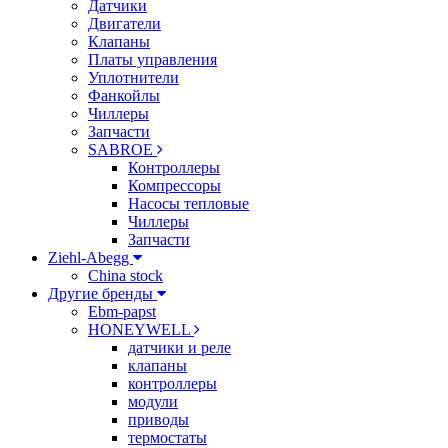
Датчики
Двигатели
Клапаны
Платы управления
Уплотнители
Фанкойлы
Чиллеры
Запчасти
SABROE
Контроллеры
Компрессоры
Насосы тепловые
Чиллеры
Запчасти
Ziehl-Abegg
China stock
Другие бренды
Ebm-papst
HONEYWELL
датчики и реле
клапаны
контроллеры
модули
приводы
термостаты