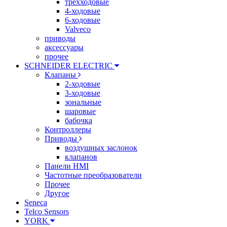
трехходовые
4-ходовые
6-ходовые
Valveco
приводы
аксессуары
прочее
SCHNEIDER ELECTRIC
Клапаны
2-ходовые
3-ходовые
зональные
шаровые
бабочка
Контроллеры
Приводы
воздушных заслонок
клапанов
Панели HMI
Частотные преобразователи
Прочее
Другое
Seneca
Telco Sensors
YORK