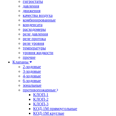
гигростаты
давления
движения
качества воздуха
комбинированные
конденсата
расходомеры
реле давления
реле протока
реле уровня
температуры
уровня жидкости
прочие
Клапаны
2-ходовые
3-ходовые
4-ходовые
6-ходовые
зональные
противопожарные
КЛОП-1
КЛОП-2
КЛОП-3
КОД-1М прямоугольные
КОД-1М круглые