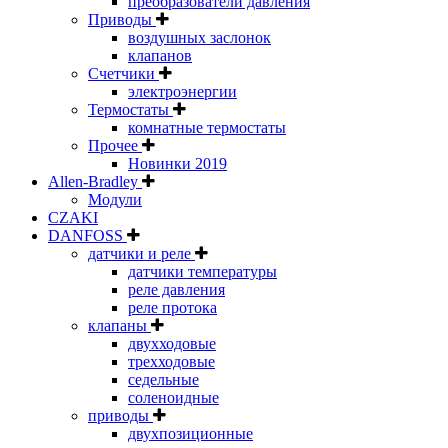
преобразователи давления
Приводы
воздушных заслонок
клапанов
Счетчики
электроэнергии
Термостаты
комнатные термостаты
Прочее
Новинки 2019
Allen-Bradley
Модули
CZAKI
DANFOSS
датчики и реле
датчики температуры
реле давления
реле протока
клапаны
двухходовые
трехходовые
седельные
соленоидные
приводы
двухпозиционные