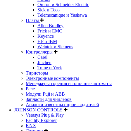
Omron и Schneider Electric
Sick и Teco
Telemecanique и Yaskawa
Платы
Allen Bradley
Frick и EMC
Keyence
HP и IBM
Weintek и Siemens
Контроллеры
Carel
Jinchen
Trane и York
Тиристоры
Электронные компоненты
Менеджеры горения и топочные автоматы
Реле
Модули Fuji и ABB
Запчасти для чиллеров
Аналоги известных производителей
JOHNSON CONTROLS
Verasys Plug & Play
Facility Explorer
KNX
Датчики