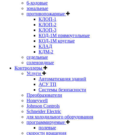
6-ходовые
зональные
противопожарные
КЛОП-1
КЛОП-2
КЛОП-3
КОД-1М прямоугольные
КОД-1М круглые
КЛАД
КДМ-2
седельные
соленоидные
Контроллеры
Услуги
Автоматизация зданий
АСУ ТП
Системы безопасности
Преобразователи
Honeywell
Johnson Controls
Schneider Electric
для холодильного оборудования
программируемые
полевые
скорости вращения