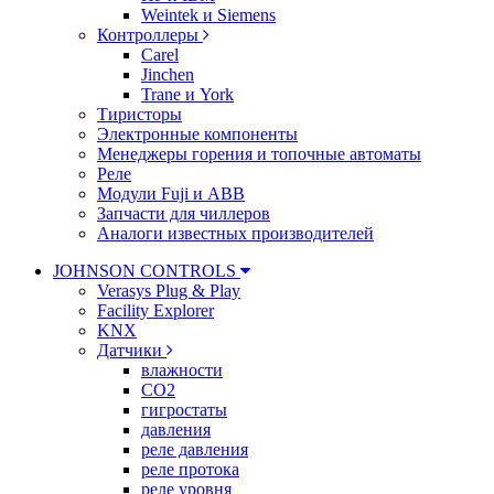
Weintek и Siemens
Контроллеры
Carel
Jinchen
Trane и York
Тиристоры
Электронные компоненты
Менеджеры горения и топочные автоматы
Реле
Модули Fuji и ABB
Запчасти для чиллеров
Аналоги известных производителей
JOHNSON CONTROLS
Verasys Plug & Play
Facility Explorer
KNX
Датчики
влажности
CO2
гигростаты
давления
реле давления
реле протока
реле уровня