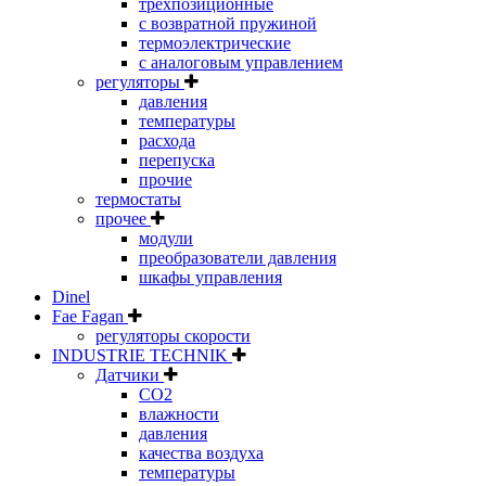
трехпозиционные
с возвратной пружиной
термоэлектрические
с аналоговым управлением
регуляторы
давления
температуры
расхода
перепуска
прочие
термостаты
прочее
модули
преобразователи давления
шкафы управления
Dinel
Fae Fagan
регуляторы скорости
INDUSTRIE TECHNIK
Датчики
CO2
влажности
давления
качества воздуха
температуры