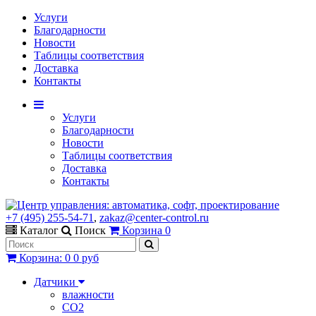
Услуги
Благодарности
Новости
Таблицы соответствия
Доставка
Контакты
Услуги
Благодарности
Новости
Таблицы соответствия
Доставка
Контакты
+7 (495) 255-54-71
,
zakaz@center-control.ru
Каталог
Поиск
Корзина
0
Корзина
:
0
0 руб
Датчики
влажности
CO2