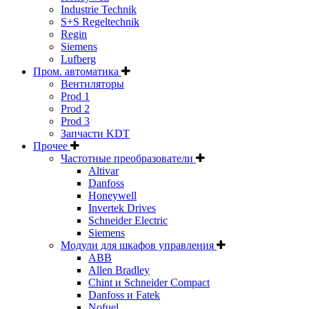
Industrie Technik
S+S Regeltechnik
Regin
Siemens
Lufberg
Пром. автоматика
Вентиляторы
Prod 1
Prod 2
Prod 3
Запчасти KDT
Прочее
Частотные преобразователи
Altivar
Danfoss
Honeywell
Invertek Drives
Schneider Electric
Siemens
Модули для шкафов управления
ABB
Allen Bradley
Chint и Schneider Compact
Danfoss и Fatek
Nofuel