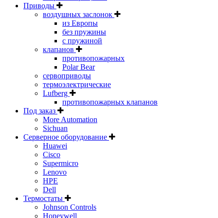
Приводы
воздушных заслонок
из Европы
без пружины
с пружиной
клапанов
противопожарных
Polar Bear
сервоприводы
термоэлектрические
Lufberg
противопожарных клапанов
Под заказ
More Automation
Sichuan
Серверное оборудование
Huawei
Cisco
Supermicro
Lenovo
HPE
Dell
Термостаты
Johnson Controls
Honeywell