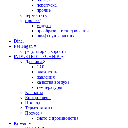
перепуска
прочие
термостаты
прочее
модули
преобразователи давления
шкафы управления
Dinel
Fae Fagan
регуляторы скорости
INDUSTRIE TECHNIK
Датчики
CO2
влажности
давления
качества воздуха
температуры
Клапаны
Контроллеры
Приводы
Термостататы
Прочее
снято с производства
Kriwan