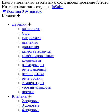
Центр управления: автоматика, софт, проектирование
2026
Интернет-магазин создан на
InSales
Корзина
0
наверх
Каталог
Датчики
влажности
CO2
гигростаты
давления
движения
качества воздуха
комбинированные
конденсата
расходомеры
реле давления
реле протока
реле уровня
температуры
уровня жидкости
прочие
Клапаны
2-ходовые
3-ходовые
4-ходовые