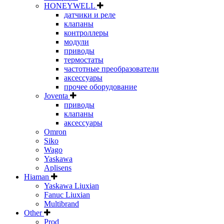
HONEYWELL
датчики и реле
клапаны
контроллеры
модули
приводы
термостаты
частотные преобразователи
аксессуары
прочее оборудование
Joventa
приводы
клапаны
аксессуары
Omron
Siko
Wago
Yaskawa
Aplisens
Hiaman
Yaskawa Liuxian
Fanuc Liuxian
Multibrand
Other
Prod