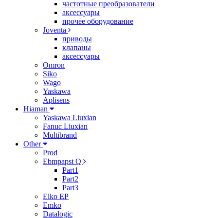
частотные преобразователи
аксессуары
прочее оборудование
Joventa
приводы
клапаны
аксессуары
Omron
Siko
Wago
Yaskawa
Aplisens
Hiaman
Yaskawa Liuxian
Fanuc Liuxian
Multibrand
Other
Prod
Ebmpapst Q
Part1
Part2
Part3
Elko EP
Emko
Datalogic