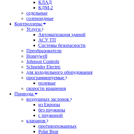
КЛАД
КДМ-2
седельные
соленоидные
Контроллеры
Услуги
Автоматизация зданий
АСУ ТП
Системы безопасности
Преобразователи
Honeywell
Johnson Controls
Schneider Electric
для холодильного оборудования
программируемые
полевые
скорости вращения
Приводы
воздушных заслонок
из Европы
без пружины
с пружиной
клапанов
противопожарных
Polar Bear