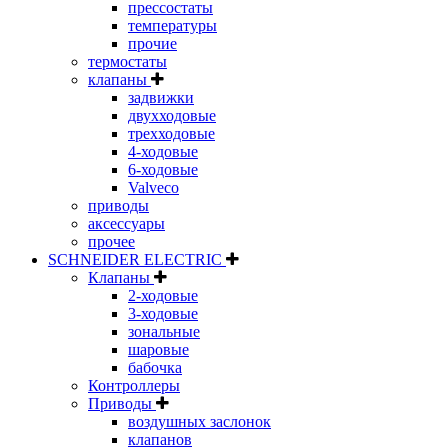
прессостаты
температуры
прочие
термостаты
клапаны
задвижки
двухходовые
трехходовые
4-ходовые
6-ходовые
Valveco
приводы
аксессуары
прочее
SCHNEIDER ELECTRIC
Клапаны
2-ходовые
3-ходовые
зональные
шаровые
бабочка
Контроллеры
Приводы
воздушных заслонок
клапанов