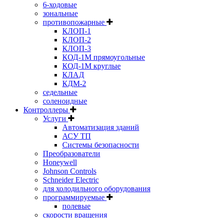
6-ходовые
зональные
противопожарные
КЛОП-1
КЛОП-2
КЛОП-3
КОД-1М прямоугольные
КОД-1М круглые
КЛАД
КДМ-2
седельные
соленоидные
Контроллеры
Услуги
Автоматизация зданий
АСУ ТП
Системы безопасности
Преобразователи
Honeywell
Johnson Controls
Schneider Electric
для холодильного оборудования
программируемые
полевые
скорости вращения