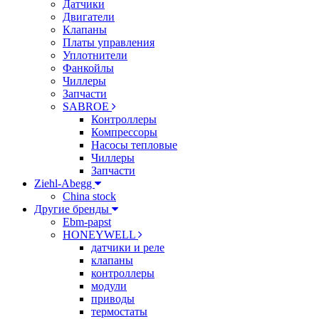
Датчики
Двигатели
Клапаны
Платы управления
Уплотнители
Фанкойлы
Чиллеры
Запчасти
SABROE
Контроллеры
Компрессоры
Насосы тепловые
Чиллеры
Запчасти
Ziehl-Abegg
China stock
Другие бренды
Ebm-papst
HONEYWELL
датчики и реле
клапаны
контроллеры
модули
приводы
термостаты