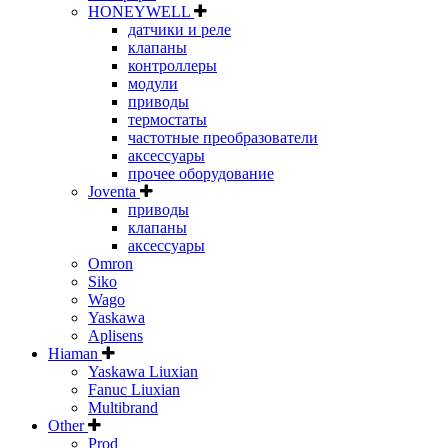
HONEYWELL
датчики и реле
клапаны
контроллеры
модули
приводы
термостаты
частотные преобразователи
аксессуары
прочее оборудование
Joventa
приводы
клапаны
аксессуары
Omron
Siko
Wago
Yaskawa
Aplisens
Hiaman
Yaskawa Liuxian
Fanuc Liuxian
Multibrand
Other
Prod