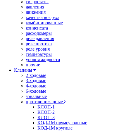
гигростаты
давления
движения
качества воздуха
комбинированные
конденсата
расходомеры
реле давления
реле протока
реле уровня
температуры
уровня жидкости
прочие
Клапаны
2-ходовые
3-ходовые
4-ходовые
6-ходовые
зональные
противопожарные
КЛОП-1
КЛОП-2
КЛОП-3
КОД-1М прямоугольные
КОД-1М круглые