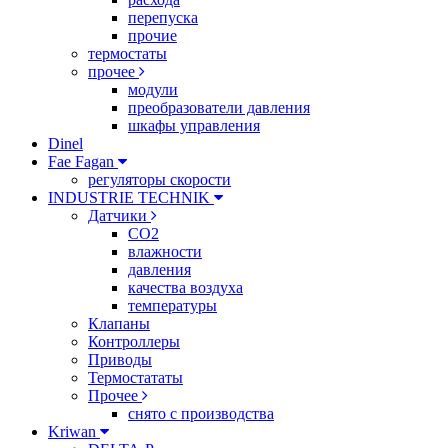
перепуска
прочие
термостаты
прочее
модули
преобразователи давления
шкафы управления
Dinel
Fae Fagan
регуляторы скорости
INDUSTRIE TECHNIK
Датчики
CO2
влажности
давления
качества воздуха
температуры
Клапаны
Контроллеры
Приводы
Термостататы
Прочее
снято с производства
Kriwan