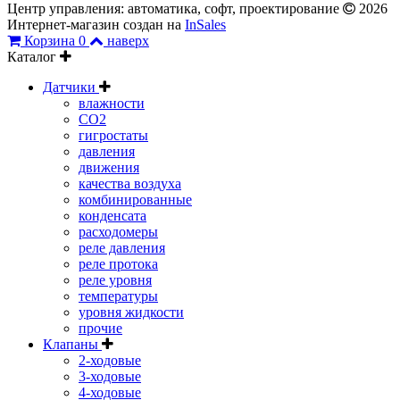
Центр управления: автоматика, софт, проектирование
2026
Интернет-магазин создан на
InSales
Корзина
0
наверх
Каталог
Датчики
влажности
CO2
гигростаты
давления
движения
качества воздуха
комбинированные
конденсата
расходомеры
реле давления
реле протока
реле уровня
температуры
уровня жидкости
прочие
Клапаны
2-ходовые
3-ходовые
4-ходовые