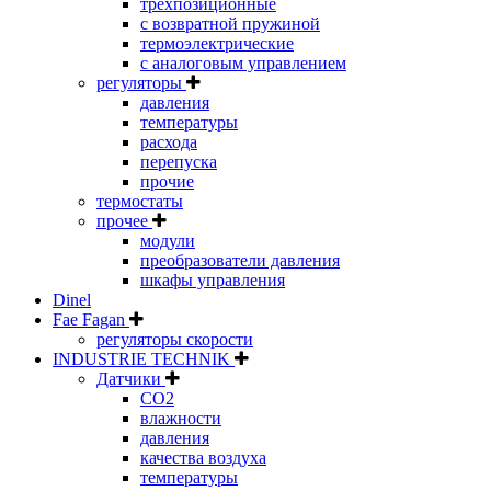
трехпозиционные
с возвратной пружиной
термоэлектрические
с аналоговым управлением
регуляторы
давления
температуры
расхода
перепуска
прочие
термостаты
прочее
модули
преобразователи давления
шкафы управления
Dinel
Fae Fagan
регуляторы скорости
INDUSTRIE TECHNIK
Датчики
CO2
влажности
давления
качества воздуха
температуры