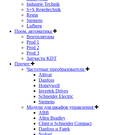
Industrie Technik
S+S Regeltechnik
Regin
Siemens
Lufberg
Пром. автоматика
Вентиляторы
Prod 1
Prod 2
Prod 3
Запчасти KDT
Прочее
Частотные преобразователи
Altivar
Danfoss
Honeywell
Invertek Drives
Schneider Electric
Siemens
Модули для шкафов управления
ABB
Allen Bradley
Chint и Schneider Compact
Danfoss и Fatek
Nofuel