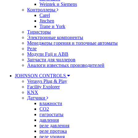
Weintek и Siemens
Контроллеры
Carel
Jinchen
Trane и York
Тиристоры
Электронные компоненты
Менеджеры горения и топочные автоматы
Реле
Модули Fuji и ABB
Запчасти для чиллеров
Аналоги известных производителей
JOHNSON CONTROLS
Verasys Plug & Play
Facility Explorer
KNX
Датчики
влажности
CO2
гигростаты
давления
реле давления
реле протока
реле уровня