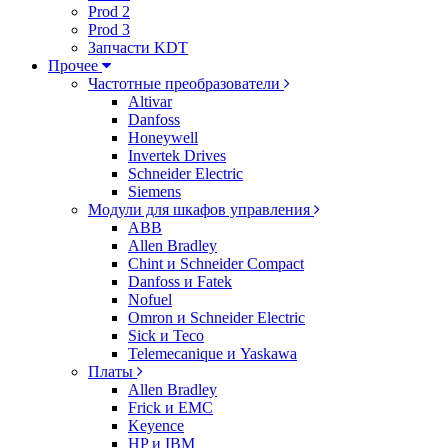
Prod 2
Prod 3
Запчасти KDT
Прочее
Частотные преобразователи
Altivar
Danfoss
Honeywell
Invertek Drives
Schneider Electric
Siemens
Модули для шкафов управления
ABB
Allen Bradley
Chint и Schneider Compact
Danfoss и Fatek
Nofuel
Omron и Schneider Electric
Sick и Teco
Telemecanique и Yaskawa
Платы
Allen Bradley
Frick и EMC
Keyence
HP и IBM