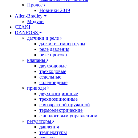
Прочее
Новинки 2019
Allen-Bradley
Модули
CZAKI
DANFOSS
датчики и реле
датчики температуры
реле давления
реле протока
клапаны
двухходовые
трехходовые
седельные
соленоидные
приводы
двухпозиционные
трехпозиционные
с возвратной пружиной
термоэлектрические
с аналоговым управлением
регуляторы
давления
температуры
расхода