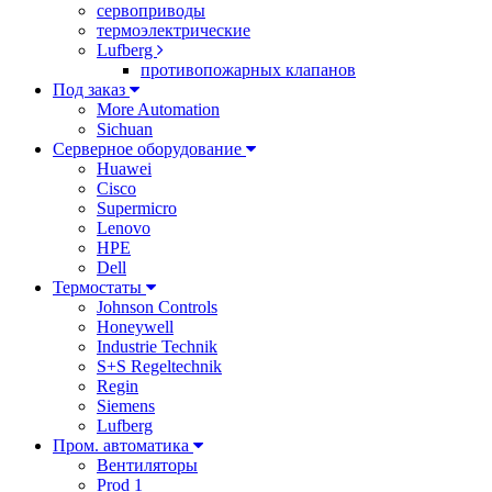
сервоприводы
термоэлектрические
Lufberg
противопожарных клапанов
Под заказ
More Automation
Sichuan
Серверное оборудование
Huawei
Cisco
Supermicro
Lenovo
HPE
Dell
Термостаты
Johnson Controls
Honeywell
Industrie Technik
S+S Regeltechnik
Regin
Siemens
Lufberg
Пром. автоматика
Вентиляторы
Prod 1