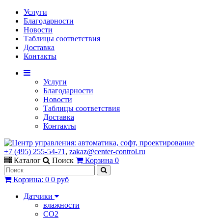
Услуги
Благодарности
Новости
Таблицы соответствия
Доставка
Контакты
Услуги
Благодарности
Новости
Таблицы соответствия
Доставка
Контакты
+7 (495) 255-54-71
,
zakaz@center-control.ru
Каталог
Поиск
Корзина
0
Корзина
:
0
0 руб
Датчики
влажности
CO2