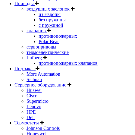
Приводы
воздушных заслонок
из Европы
без пружины
с пружиной
клапанов
противопожарных
Polar Bear
сервоприводы
термоэлектрические
Lufberg
противопожарных клапанов
Под заказ
More Automation
Sichuan
Серверное оборудование
Huawei
Cisco
Supermicro
Lenovo
HPE
Dell
Термостаты
Johnson Controls
Honeywell