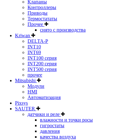
Клапаны
Контроллеры
Приводы
Термостататы
Прочее
снято с производства
Kriwan
DELTA-P
INT10
INT69
INT100 серия
INT200 серия
INT500 серия
прочее
Mitsubishi
Модули
HMI
Автоматизация
Pixsys
SAUTER
датчики и реле
влажности и точки росы
гигростаты
давления
качества воздуха