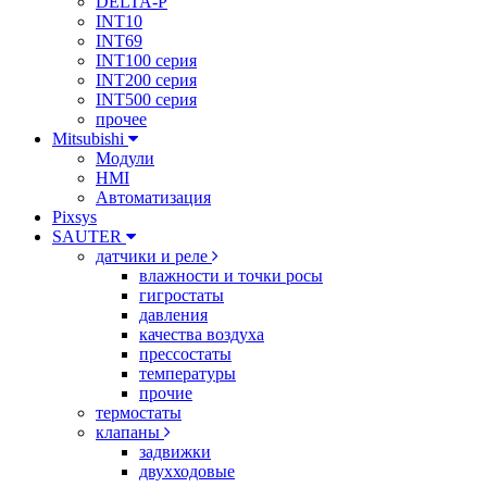
DELTA-P
INT10
INT69
INT100 серия
INT200 серия
INT500 серия
прочее
Mitsubishi
Модули
HMI
Автоматизация
Pixsys
SAUTER
датчики и реле
влажности и точки росы
гигростаты
давления
качества воздуха
прессостаты
температуры
прочие
термостаты
клапаны
задвижки
двухходовые