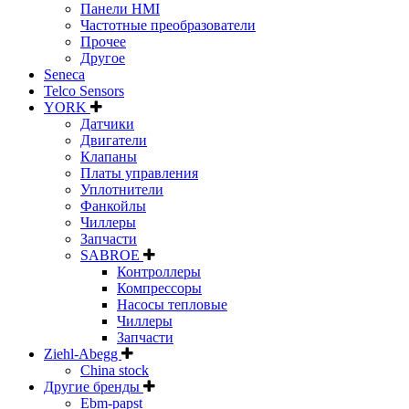
Панели HMI
Частотные преобразователи
Прочее
Другое
Seneca
Telco Sensors
YORK
Датчики
Двигатели
Клапаны
Платы управления
Уплотнители
Фанкойлы
Чиллеры
Запчасти
SABROE
Контроллеры
Компрессоры
Насосы тепловые
Чиллеры
Запчасти
Ziehl-Abegg
China stock
Другие бренды
Ebm-papst