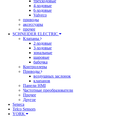
трехходовые
4-ходовые
6-ходовые
Valveco
приводы
аксессуары
прочее
SCHNEIDER ELECTRIC
Клапаны
2-ходовые
3-ходовые
зональные
шаровые
бабочка
Контроллеры
Приводы
воздушных заслонок
клапанов
Панели HMI
Частотные преобразователи
Прочее
Другое
Seneca
Telco Sensors
YORK