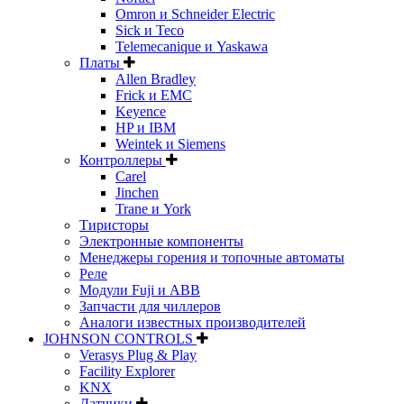
Omron и Schneider Electric
Sick и Teco
Telemecanique и Yaskawa
Платы
Allen Bradley
Frick и EMC
Keyence
HP и IBM
Weintek и Siemens
Контроллеры
Carel
Jinchen
Trane и York
Тиристоры
Электронные компоненты
Менеджеры горения и топочные автоматы
Реле
Модули Fuji и ABB
Запчасти для чиллеров
Аналоги известных производителей
JOHNSON CONTROLS
Verasys Plug & Play
Facility Explorer
KNX
Датчики