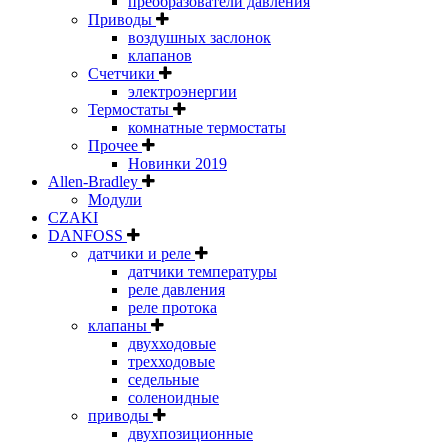
преобразователи давления
Приводы
воздушных заслонок
клапанов
Счетчики
электроэнергии
Термостаты
комнатные термостаты
Прочее
Новинки 2019
Allen-Bradley
Модули
CZAKI
DANFOSS
датчики и реле
датчики температуры
реле давления
реле протока
клапаны
двухходовые
трехходовые
седельные
соленоидные
приводы
двухпозиционные