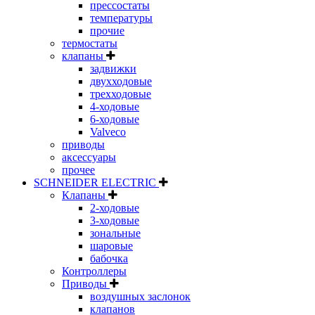
прессостаты
температуры
прочие
термостаты
клапаны
задвижки
двухходовые
трехходовые
4-ходовые
6-ходовые
Valveco
приводы
аксессуары
прочее
SCHNEIDER ELECTRIC
Клапаны
2-ходовые
3-ходовые
зональные
шаровые
бабочка
Контроллеры
Приводы
воздушных заслонок
клапанов