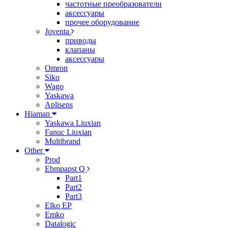
частотные преобразователи
аксессуары
прочее оборудование
Joventa
приводы
клапаны
аксессуары
Omron
Siko
Wago
Yaskawa
Aplisens
Hiaman
Yaskawa Liuxian
Fanuc Liuxian
Multibrand
Other
Prod
Ebmpapst Q
Part1
Part2
Part3
Elko EP
Emko
Datalogic